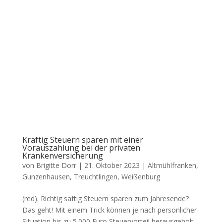
Kräftig Steuern sparen mit einer
Vorauszahlung bei der privaten
Krankenversicherung
von
Brigitte Dorr
|
21. Oktober 2023
|
Altmühlfranken
,
Gunzenhausen
,
Treuchtlingen
,
Weißenburg
(red). Rich­tig saf­tig Steu­ern spa­ren zum Jah­res­en­de?
Das geht! Mit einem Trick kön­nen je nach per­sön­li­cher
Situa­ti­on bis zu 5.000 Euro Steu­er­vor­teil her­aus­ge­holt