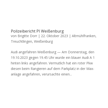
Polizeibericht PI Weißenburg
von
Brigitte Dorr
|
22. Oktober 2023
|
Altmühlfranken
,
Treuchtlingen
,
Weißenburg
Audi ange­fah­ren Wei­ßen­burg — Am Don­ners­tag, den
19.10.2023 gegen 19.45 Uhr wur­de ein blau­er Audi A 1
hin­ten links ange­fah­ren. Ver­mut­lich hat ein roter Pkw
die­sen beim Ran­gie­ren auf dem Park­platz in der Max­
an­la­ge ange­fah­ren, ver­ur­sach­te einen...