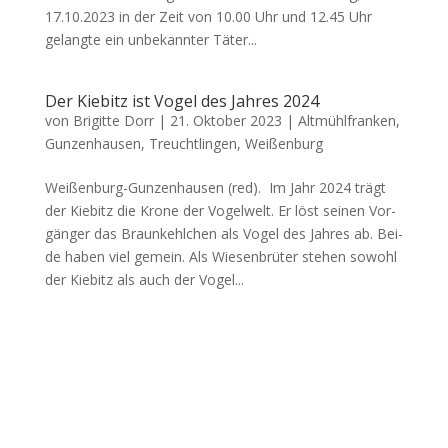
17.10.2023 in der Zeit von 10.00 Uhr und 12.45 Uhr
gelang­te ein unbe­kann­ter Täter...
Der Kiebitz ist Vogel des Jahres 2024
von
Brigitte Dorr
|
21. Oktober 2023
|
Altmühlfranken
,
Gunzenhausen
,
Treuchtlingen
,
Weißenburg
Wei­ßen­burg-Gun­zen­hau­sen (red). Im Jahr 2024 trägt
der Kie­bitz die Kro­ne der Vogel­welt. Er löst sei­nen Vor­
gän­ger das Braun­kehl­chen als Vogel des Jah­res ab. Bei­
de haben viel gemein. Als Wie­sen­brü­ter ste­hen sowohl
der Kie­bitz als auch der Vogel...