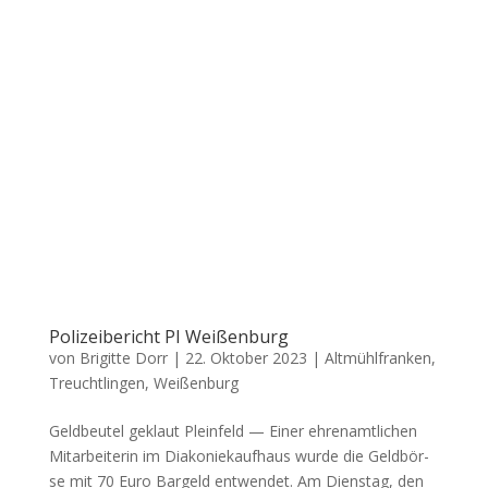
Polizeibericht PI Weißenburg
von
Brigitte Dorr
|
22. Oktober 2023
|
Altmühlfranken
,
Treuchtlingen
,
Weißenburg
Geld­beu­tel geklaut Plein­feld — Einer ehren­amt­li­chen
Mit­ar­bei­te­rin im Dia­ko­nie­kauf­haus wur­de die Geld­bör­
se mit 70 Euro Bar­geld ent­wen­det. Am Diens­tag, den