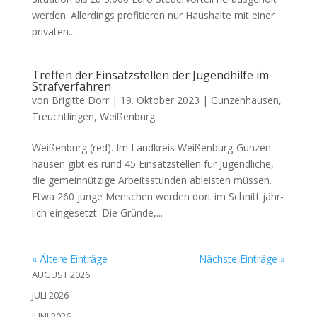
wer­den. Aller­dings pro­fi­tie­ren nur Haus­hal­te mit einer
pri­va­ten...
Treffen der Einsatzstellen der Jugendhilfe im
Strafverfahren
von
Brigitte Dorr
|
19. Oktober 2023
|
Gunzenhausen
,
Treuchtlingen
,
Weißenburg
Wei­ßen­burg (red). Im Land­kreis Wei­ßen­burg-Gun­zen­
hau­sen gibt es rund 45 Ein­satz­stel­len für Jugend­li­che,
die gemein­nüt­zi­ge Arbeits­stun­den ableis­ten müs­sen.
Etwa 260 jun­ge Men­schen wer­den dort im Schnitt jähr­
lich ein­ge­setzt. Die Grün­de,...
« Ältere Einträge
Nächste Einträge »
AUGUST 2026
JULI 2026
JUNI 2026