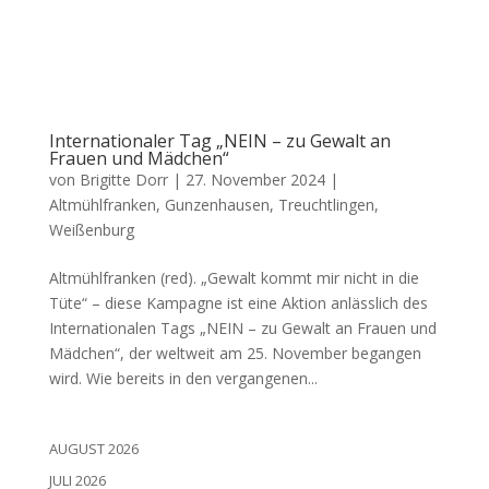
Internationaler Tag „NEIN – zu Gewalt an
Frauen und Mädchen“
von
Brigitte Dorr
|
27. November 2024
|
Altmühlfranken
,
Gunzenhausen
,
Treuchtlingen
,
Weißenburg
Alt­mühl­fran­ken (red). „Gewalt kommt mir nicht in die
Tüte“ – die­se Kam­pa­gne ist eine Akti­on anläss­lich des
Inter­na­tio­na­len Tags „NEIN – zu Gewalt an Frau­en und
Mäd­chen“, der welt­weit am 25. Novem­ber began­gen
wird. Wie bereits in den ver­gan­ge­nen...
AUGUST 2026
JULI 2026