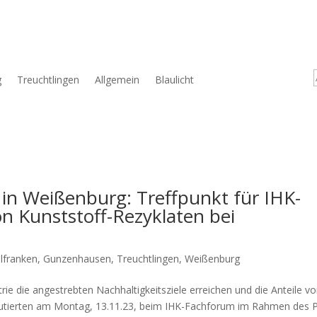
g
Treuchtlingen
Allgemein
Blaulicht
in Weißenburg: Treffpunkt für IHK-
n Kunststoff-Rezyklaten bei
lfranken
,
Gunzenhausen
,
Treuchtlingen
,
Weißenburg
ie die ange­streb­ten Nach­hal­tig­keits­zie­le errei­chen und die Antei­le v
is­ku­tier­ten am Mon­tag, 13.11.23, beim IHK-Fach­fo­rum im Rah­men des 