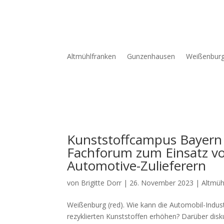
Altmühlfranken
Gunzenhausen
Weißenbur
Kunststoffcampus Bayern 
Fachforum zum Einsatz vo
Automotive-Zulieferern
von
Brigitte Dorr
|
26. November 2023
|
Altmüh
Wei­ßen­burg (red). Wie kann die Auto­mo­bil-Indus­tr
rezy­klier­ten Kunst­stof­fen erhö­hen? Dar­über d