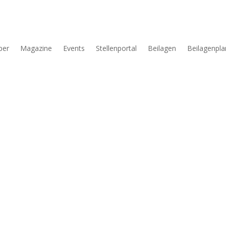
per
Magazine
Events
Stellenportal
Beilagen
Beilagenpla