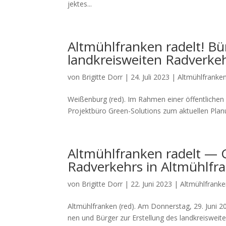
jek­tes...
Altmühlfranken radelt! Bü
landkreisweiten Radverke
von
Brigitte Dorr
|
24. Juli 2023
|
Altmühlfranke
Wei­ßen­burg (red). Im Rah­men einer öffent­li­chen Ve
Pro­jekt­bü­ro Green-Solu­ti­ons zum aktu­el­len Pla­n
Altmühlfranken radelt — G
Radverkehrs in Altmühlfr
von
Brigitte Dorr
|
22. Juni 2023
|
Altmühlfrank
Alt­mühl­fran­ken (red). Am Don­ners­tag, 29. Juni 202
nen und Bür­ger zur Erstel­lung des land­kreis­wei­t