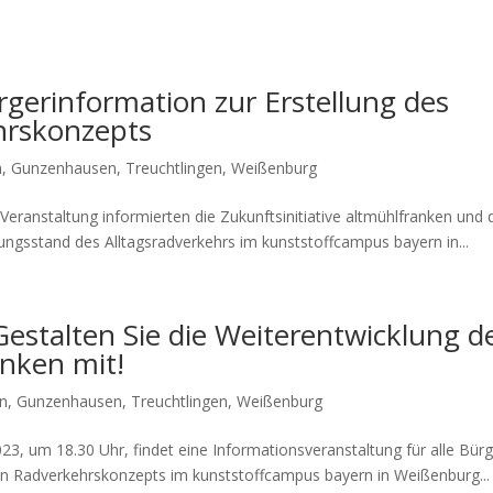
rgerinformation zur Erstellung des
hrskonzepts
n
,
Gunzenhausen
,
Treuchtlingen
,
Weißenburg
r­an­stal­tung infor­mier­ten die Zukunfts­in­itia­ti­ve alt­mühl­fran­ken und
ungs­stand des All­tags­rad­ver­kehrs im kunst­stoff­cam­pus bay­ern in...
estalten Sie die Weiterentwicklung d
anken mit!
en
,
Gunzenhausen
,
Treuchtlingen
,
Weißenburg
3, um 18.30 Uhr, fin­det eine Infor­ma­ti­ons­ver­an­stal­tung für alle Bür­g
en Rad­ver­kehrs­kon­zepts im kunst­stoff­cam­pus bay­ern in Wei­ßen­burg...