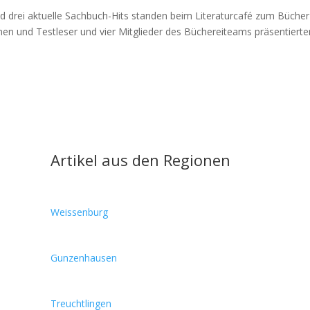
d drei aktu­el­le Sach­buch-Hits stan­den beim Lite­ra­tur­ca­fé zum Bücher
n­nen und Test­le­ser und vier Mit­glie­der des Büche­rei­teams prä­sen­tier­ten
Artikel aus den Regionen
Weissenburg
Gunzenhausen
Treuchtlingen