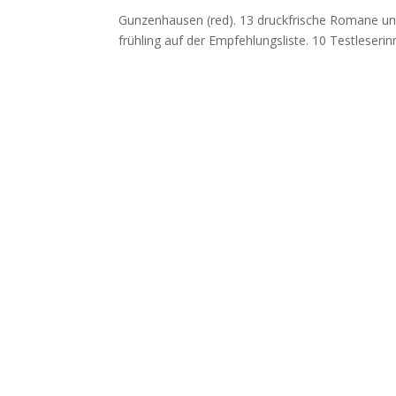
Gun­zen­hau­sen (red). 13 druck­fri­sche Roma­ne un
früh­ling auf der Emp­feh­lungs­lis­te. 10 Test­le­se­ri