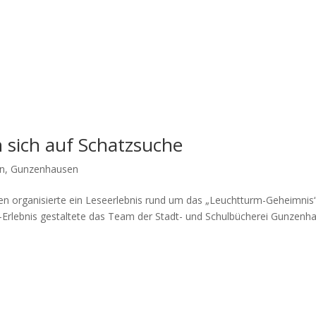
sich auf Schatzsuche
en
,
Gunzenhausen
n orga­ni­sier­te ein Lese­er­leb­nis rund um das „Leucht­turm-Geheim­nis
-Erleb­nis gestal­te­te das Team der Stadt- und Schul­bü­che­rei Gun­zen­h