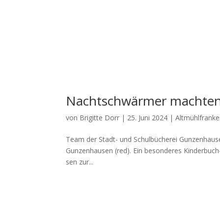
Nachtschwärmer machten 
von
Brigitte Dorr
|
25. Juni 2024
|
Altmühlfrank
Team der Stadt- und Schul­bü­che­rei Gun­zen­hau­se
Gun­zen­hau­sen (red). Ein beson­de­res Kin­der­buch
sen zur...