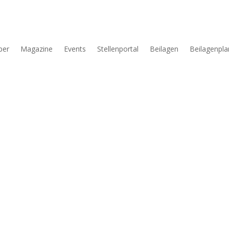
per
Magazine
Events
Stellenportal
Beilagen
Beilagenpla