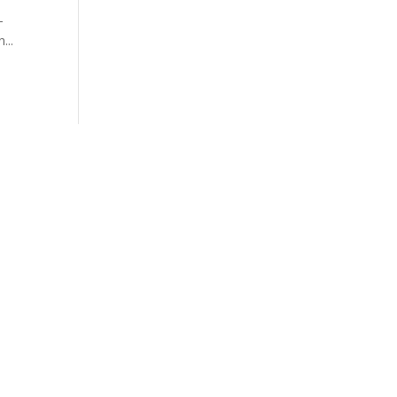
­
...