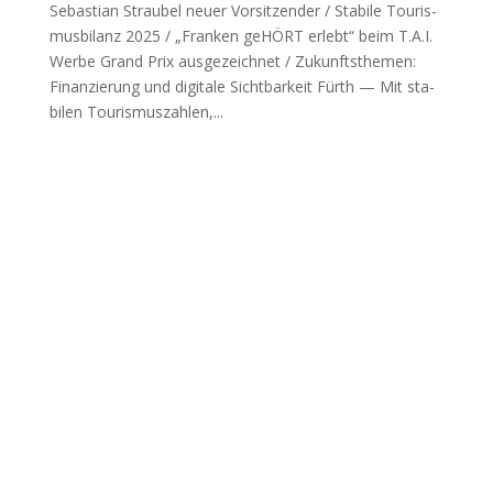
Sebas­ti­an Straubel neu­er Vor­sit­zen­der / Sta­bi­le Tou­ris­
mus­bi­lanz 2025 / „Fran­ken geHÖRT erlebt“ beim T.A.I.
Wer­be Grand Prix aus­ge­zeich­net / Zukunfts­the­men:
Finan­zie­rung und digi­ta­le Sicht­bar­keit Fürth — Mit sta­
bi­len Tou­ris­mus­zah­len,...