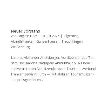
Neuer Vorstand
von
Brigitte Dorr
|
10. Juli 2026
|
Allgemein
,
Altmühlfranken
,
Gunzenhausen
,
Treuchtlingen
,
Weißenburg
Land­rat Alex­an­der Anets­ber­ger, Vor­sit­zen­der des Tou­
ris­mus­ver­ban­des Natur­park Alt­mühl­tal e.V. als neu­er
stell­ver­tre­ten­der Vor­sit­zen­der beim Tou­ris­mus­ver­band
Fran­ken gewählt Fürth — Mit sta­bi­len Tou­ris­mus­zah­
len, preis­ge­krön­ten...