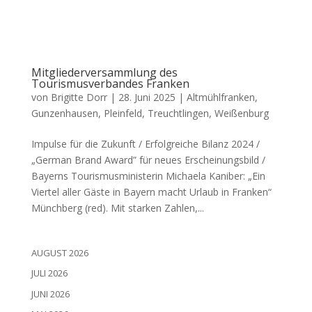
Mitgliederversammlung des
Tourismusverbandes Franken
von
Brigitte Dorr
|
28. Juni 2025
|
Altmühlfranken
,
Gunzenhausen
,
Pleinfeld
,
Treuchtlingen
,
Weißenburg
Impul­se für die Zukunft / Erfolg­rei­che Bilanz 2024 /
„Ger­man Brand Award” für neu­es Erschei­nungs­bild /
Bay­erns Tou­ris­mus­mi­nis­te­rin Michae­la Kani­ber: „Ein
Vier­tel aller Gäs­te in Bay­ern macht Urlaub in Fran­ken“
Münch­berg (red). Mit star­ken Zah­len,...
AUGUST 2026
JULI 2026
JUNI 2026