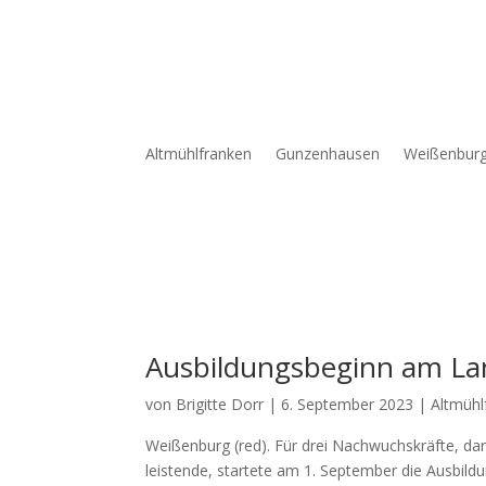
Altmühlfranken
Gunzenhausen
Weißenbur
Ausbildungsbeginn am L
von
Brigitte Dorr
|
6. September 2023
|
Altmühl
Wei­ßen­burg (red). Für drei Nach­wuchs­kräf­te, dar­
leis­ten­de, star­te­te am 1. Sep­tem­ber die Aus­bil­d