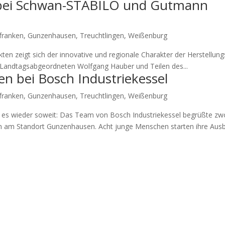
 bei Schwan-STABILO und Gutmann
franken
,
Gunzenhausen
,
Treuchtlingen
,
Weißenburg
­ten zeigt sich der inno­va­ti­ve und regio­na­le Cha­rak­ter der Her­stel­lung
Land­tags­ab­ge­ord­ne­ten Wolf­gang Hau­ber und Tei­len des...
en bei Bosch Industriekessel
franken
,
Gunzenhausen
,
Treuchtlingen
,
Weißenburg
 es wie­der soweit: Das Team von Bosch Indus­trie­kes­sel begrüß­te zw
en am Stand­ort Gun­zen­hau­sen. Acht jun­ge Men­schen star­ten ihre Aus­b