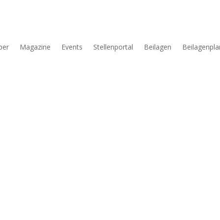
per
Magazine
Events
Stellenportal
Beilagen
Beilagenpla