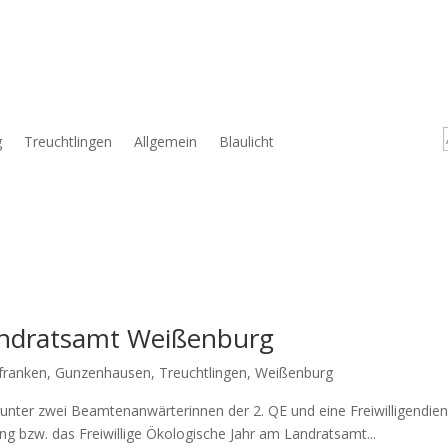
g
Treuchtlingen
Allgemein
Blaulicht
andratsamt Weißenburg
franken
,
Gunzenhausen
,
Treuchtlingen
,
Weißenburg
un­ter zwei Beam­ten­an­wär­te­rin­nen der 2. QE und eine Frei­wil­li­gen­dien
ung bzw. das Frei­wil­li­ge Öko­lo­gi­sche Jahr am Land­rats­amt...