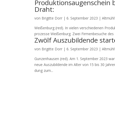
Produktionsaugenschein
Draht:
von
Brigitte Dorr
|
6. September 2023
|
Altmühl
Wei­ßen­burg (red). In vie­len ver­schie­de­nen Pro­duk
pro­zes­se Wei­ßen­burg. Zwei Fir­men­be­su­che des 
Zwölf Auszubildende start
von
Brigitte Dorr
|
6. September 2023
|
Altmühl
Gun­zen­hau­sen (red). Am 1. Sep­tem­ber 2023 war
neue Aus­zu­bil­den­de im Alter von 15 bis 30 Jah­r
dung zum...