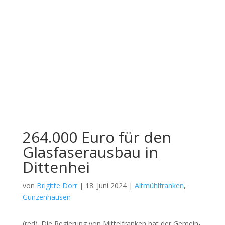
264.000 Euro für den
Glasfaserausbau in
Dittenhei
von
Brigitte Dorr
|
18. Juni 2024
|
Altmühlfranken
,
Gunzenhausen
(red). Die Regie­rung von Mit­tel­fran­ken hat der Gemein­