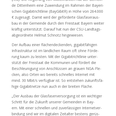
de Dit­ten­heim eine Zuwen­dung im Rah­men der Baye­ri­
schen Giga­bi­t­richt­li­nie (Bay­Gi­bi­tR) in Höhe von 264.000
€ zuge­sagt. Damit wird der geför­der­te Glas­fa­ser­aus­
bau in der Gemein­de durch den Frei­staat Bay­ern wei­ter
kräf­tig unter­stützt. Dar­auf hat nun der CSU-Land­tags­
ab­ge­ord­ne­te Hel­mut Schnotz hin­ge­wie­sen.
Der Auf­bau einer flä­chen­de­cken­den, giga­bit­fä­hi­gen
Infra­struk­tur ist im länd­li­chen Raum oft ohne För­de­
rung kaum zu leis­ten. Mit der Giga­bi­t­richt­li­nie unter­
stützt der Frei­staat die Kom­mu­nen und för­dert die
Beschleu­ni­gung von Anschlüs­sen an grau­en NGA-Fle­
cken, also Orten wo bereits schnel­les Inter­net mit
mind. 30 Mbit/s ver­füg­bar ist. So ent­ste­hen zukunfts­fä­
hi­ge Giga­bit­net­ze nun auch in der brei­ten Flä­che.
„Der Aus­bau der Glas­fa­ser­ver­sor­gung ist ein wich­ti­ger
Schritt für die Zukunft unse­rer Gemein­den in Bay­
ern. Mit einer schnel­len und zuver­läs­si­gen Inter­net­ver­
bin­dung sind wir im digi­ta­len Zeit­al­ter bes­tens gerüs­