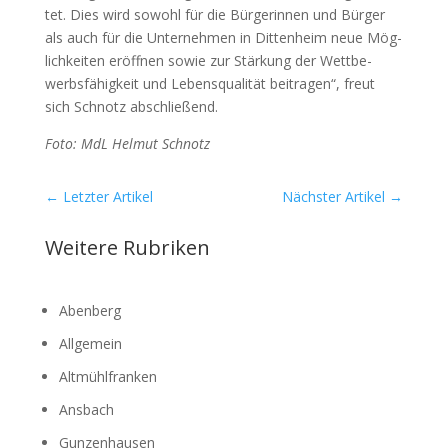
tet. Dies wird sowohl für die Bür­ge­rin­nen und Bür­ger
als auch für die Unter­neh­men in Dit­ten­heim neue Mög­
lich­kei­ten eröff­nen sowie zur Stär­kung der Wett­be­
werbs­fä­hig­keit und Lebens­qua­li­tät bei­tra­gen“, freut
sich Schnotz abschlie­ßend.
Foto: MdL Hel­mut Schnotz
←
Letzter Artikel
Nächster Artikel
→
Weitere Rubriken
Abenberg
Allgemein
Altmühlfranken
Ansbach
Gunzenhausen