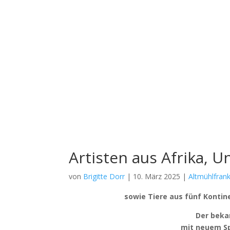
Artisten aus Afrika, 
von
Brigitte Dorr
|
10. März 2025
|
Altmühlfran
sowie Tie­re aus fünf Kon­ti­ne
Der beka
mit neu­em Sp