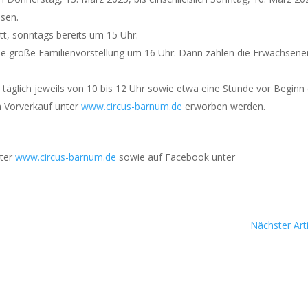
­sen.
tatt, sonn­tags bereits um 15 Uhr.
e gro­ße Fami­li­en­vor­stel­lung um 16 Uhr. Dann zah­len die Erwach­se­n
5, täg­lich jeweils von 10 bis 12 Uhr sowie etwa eine Stun­de vor Beginn
m Vor­ver­kauf unter
www.circus-barnum.de
erwor­ben wer­den.
nter
www.circus-barnum.de
sowie auf Face­book unter
Nächster Arti