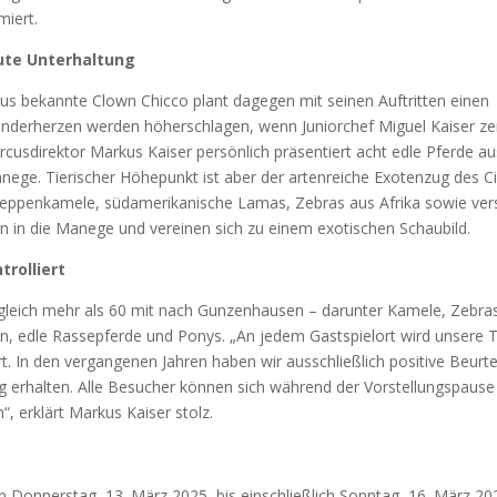
miert.
ute Unter­hal­tung
us bekann­te Clown Chic­co plant dage­gen mit sei­nen Auf­trit­ten einen
n­der­her­zen wer­den höher­schla­gen, wenn Juni­or­chef Miguel Kai­ser ze
cus­di­rek­tor Mar­kus Kai­ser per­sön­lich prä­sen­tiert acht edle Pfer­de a
­ge. Tie­ri­scher Höhe­punkt ist aber der arten­rei­che Exo­ten­zug des Ci
pen­ka­me­le, süd­ame­ri­ka­ni­sche Lamas, Zebras aus Afri­ka sowie ver­
nern in die Mane­ge und ver­ei­nen sich zu einem exo­ti­schen Schau­bild.
trol­liert
gleich mehr als 60 mit nach Gun­zen­hau­sen – dar­un­ter Kame­le, Zebra
­sen, edle Ras­se­pfer­de und Ponys. „An jedem Gast­spiel­ort wird unse­re T
t. In den ver­gan­ge­nen Jah­ren haben wir aus­schließ­lich posi­ti­ve Beur­tei
ng erhal­ten. Alle Besu­cher kön­nen sich wäh­rend der Vor­stel­lungs­pau­se
, erklärt Mar­kus Kai­ser stolz.
 Don­ners­tag, 13. März 2025, bis ein­schließ­lich Sonn­tag, 16. März 20