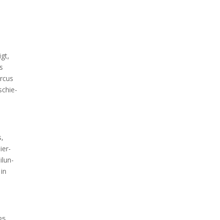
igt,
us
r­cus
schie­
s,
ier­
­lun­
 in
25,