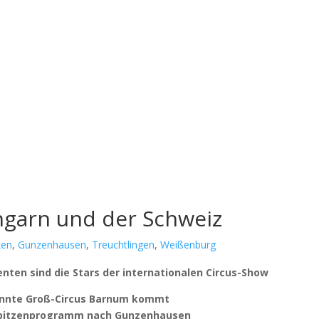
Ungarn und der Schweiz
ken
,
Gunzenhausen
,
Treuchtlingen
,
Weißenburg
n­ten sind die Stars der inter­na­tio­na­len Cir­cus-Show
nn­te Groß-Cir­cus Bar­num kommt
it­zen­pro­gramm nach Gun­zen­hau­sen