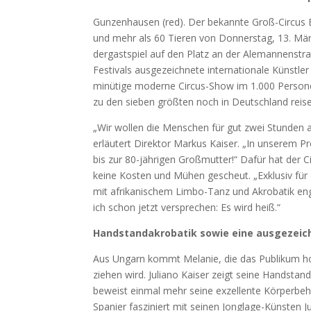
Gun­zen­hau­sen (red). Der bekann­te Groß-Cir­cus Ba
und mehr als 60 Tie­ren von Don­ners­tag, 13. März 
der­gast­spiel auf den Platz an der Ale­man­nen­str
Fes­ti­vals aus­ge­zeich­ne­te inter­na­tio­na­le Künst
minü­ti­ge moder­ne Cir­cus-Show im 1.000 Per­so­n
zu den sie­ben größ­ten noch in Deutsch­land rei­sen
„Wir wol­len die Men­schen für gut zwei Stun­den au
erläu­tert Direk­tor Mar­kus Kai­ser. „In unse­rem P
bis zur 80-jäh­ri­gen Groß­mutter!“ Dafür hat der Cir­c
kei­ne Kos­ten und Mühen gescheut. „Exklu­siv für 
mit afri­ka­ni­schem Lim­bo-Tanz und Akro­ba­tik enga­
ich schon jetzt ver­spre­chen: Es wird heiß.“
Hand­stand­akro­ba­tik sowie eine aus­ge­zeich
Aus Ungarn kommt Mela­nie, die das Publi­kum hoch 
zie­hen wird. Julia­no Kai­ser zeigt sei­ne Hand­stan
beweist ein­mal mehr sei­ne exzel­len­te Kör­per­be
Spa­ni­er fas­zi­niert mit sei­nen Jon­gla­ge-Küns­