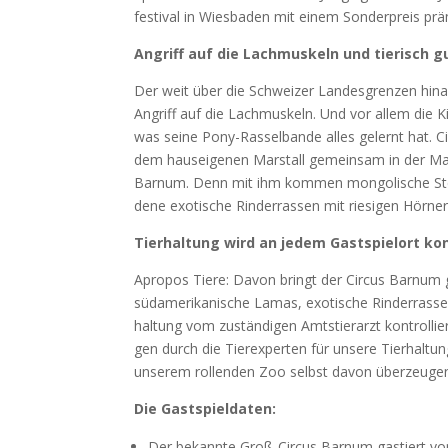
fes­ti­val in Wies­ba­den mit einem Son­der­preis prä­
Angriff auf die Lach­mus­keln und tie­risch g
Der weit über die Schwei­zer Lan­des­gren­zen hin­a
Angriff auf die Lach­mus­keln. Und vor allem die Ki
was sei­ne Pony-Ras­sel­ban­de alles gelernt hat. Cir­
dem haus­ei­ge­nen Mar­stall gemein­sam in der Mane
Bar­num. Denn mit ihm kom­men mon­go­li­sche Step­
de­ne exo­ti­sche Rin­der­ras­sen mit rie­si­gen Hör­
Tier­hal­tung wird an jedem Gast­spiel­ort kon­
Apro­pos Tie­re: Davon bringt der Cir­cus Bar­num 
süd­ame­ri­ka­ni­sche Lamas, exo­ti­sche Rin­der­ras
hal­tung vom zustän­di­gen Amts­tier­arzt kon­trol­lier
gen durch die Tier­ex­per­ten für unse­re Tier­hal­tu
unse­rem rol­len­den Zoo selbst davon über­zeu­gen“
Die Gast­spiel­da­ten:
Der bekann­te Groß-Cir­cus Bar­num gas­tiert von