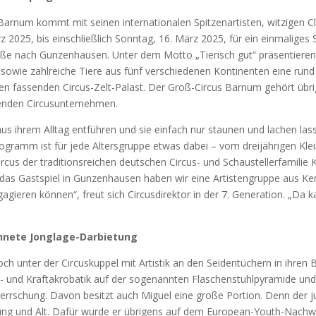
r­num kommt mit sei­nen inter­na­tio­na­len Spit­zen­ar­tis­ten, wit­zi­gen 
2025, bis ein­schließ­lich Sonn­tag, 16. März 2025, für ein ein­ma­li­ges
a­ße nach Gun­zen­hau­sen. Unter dem Mot­to „Tie­risch gut“ prä­sen­tie­re
­ler sowie zahl­rei­che Tie­re aus fünf ver­schie­de­nen Kon­ti­nen­ten eine run
en fas­sen­den Cir­cus-Zelt-Palast. Der Groß-Cir­cus Bar­num gehört übri
­den Cir­cus­un­ter­neh­men.
s ihrem All­tag ent­füh­ren und sie ein­fach nur stau­nen und lachen las­
ro­gramm ist für jede Alters­grup­pe etwas dabei – vom drei­jäh­ri­gen Klei
us der tra­di­ti­ons­rei­chen deut­schen Cir­cus- und Schau­stel­ler­fa­mi­lie K
das Gast­spiel in Gun­zen­hau­sen haben wir eine Artis­ten­grup­pe aus Ke
gie­ren kön­nen“, freut sich Cir­cus­di­rek­tor in der 7. Gene­ra­ti­on. „Da 
­ne­te Jon­gla­ge-Dar­bie­tung
unter der Cir­cus­kup­pel mit Artis­tik an den Sei­den­tü­chern in ihren
d- und Kraft­akro­ba­tik auf der soge­nann­ten Fla­schen­stuhl­py­ra­mi­de un
­herr­schung. Davon besitzt auch Miguel eine gro­ße Por­ti­on. Denn der j
ten Jung und Alt. Dafür wur­de er übri­gens auf dem Euro­pean-Youth-Nach­