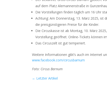
auf dem Platz Ale­man­nen­stra­ße in Gun­zen­hau
Die Vor­stel­lun­gen fin­den täg­lich um 16 Uhr s
Ach­tung: Am Don­ners­tag, 13. März 2025, ist di
die preis­güns­ti­ge­ren Prei­se für die Kin­der.
Die Cir­cus­kas­se ist ab Mon­tag, 10. März 202
Vor­stel­lung geöff­net. Online-Tickets kön­nen i
Das Cir­cus­zelt ist gut tem­pe­riert.
Wei­te­re Infor­ma­tio­nen gibt’s auch im Inter­net u
www.facebook.com/circusbarnum
Foto: Cir­cus Bar­num
←
Letzter Artikel