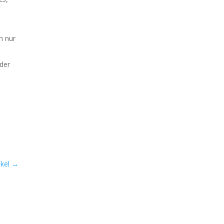
en nur
 der
kel
→