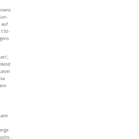
Clowns
 Son­
n auf
d 150-
­gens
sen“,
n­kind
ai­ser
nia
kann
 Bann
d
un­ge
wuchs­