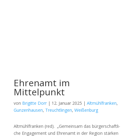
Ehrenamt im
Mittelpunkt
von
Brigitte Dorr
|
12. Januar 2025
|
Altmühlfranken
,
Gunzenhausen
,
Treuchtlingen
,
Weißenburg
Alt­mühl­fran­ken (red). „Gemein­sam das bür­ger­schaft­li­
che Enga­ge­ment und Ehren­amt in der Regi­on stär­ken