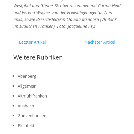
West­phal und Gün­ter Strö­bel zusam­men mit Cori­na Heid
und Vere­na Wag­ner von der Frei­wil­li­gen­agen­tur (von
links) sowie Bereichs­lei­te­rin Clau­dia Men­horn (VR Bank
im süd­li­chen Fran­ken). Foto: Jac­que­line Feyl
←
Letzter Artikel
Nächster Artikel
→
Weitere Rubriken
Abenberg
Allgemein
Altmühlfranken
Ansbach
Gunzenhausen
Pleinfeld