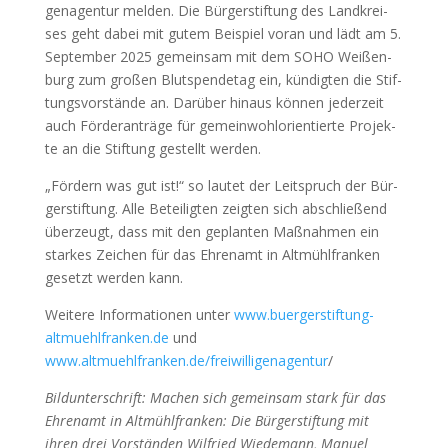
gen­agen­tur mel­den. Die Bür­ger­stif­tung des Land­krei­
ses geht dabei mit gutem Bei­spiel vor­an und lädt am 5.
Sep­tem­ber 2025 gemein­sam mit dem SOHO Wei­ßen­
burg zum gro­ßen Blut­spen­de­tag ein, kün­dig­ten die Stif­
tungs­vor­stän­de an. Dar­über hin­aus kön­nen jeder­zeit
auch För­der­an­trä­ge für gemein­wohl­ori­en­tier­te Pro­jek­
te an die Stif­tung gestellt wer­den.
„För­dern was gut ist!“ so lau­tet der Leit­spruch der Bür­
ger­stif­tung. Alle Betei­lig­ten zeig­ten sich abschlie­ßend
über­zeugt, dass mit den geplan­ten Maß­nah­men ein
star­kes Zei­chen für das Ehren­amt in Alt­mühl­fran­ken
gesetzt wer­den kann.
Wei­te­re Infor­ma­tio­nen unter
www.buergerstiftung-
altmuehlfranken.de
und
www.altmuehlfranken.de/freiwilligenagentur
/
Bild­un­ter­schrift: Machen sich gemein­sam stark für das
Ehren­amt in Alt­mühl­fran­ken: Die Bür­ger­stif­tung mit
ihren drei Vor­stän­den Wil­fried Wie­demann, Manu­el