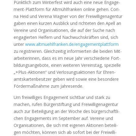
Pünkt­lich zum Win­ter­fest wird auch eine neue Enga­ge­
ment-Platt­form für Alt­mühl­fran­ken online gehen. Cori­
na Heid und Vere­na Wag­ner von der Frei­wil­li­gen­agen­tur
gaben einen kur­zen Aus­blick und rich­te­ten den Apell an
Ver­ei­ne und Orga­ni­sa­tio­nen, die auf der Suche nach
enga­gier­ten Hel­fern und Nach­wuchs­kräf­ten sind, sich
unter
www.altmuehlfranken.de/engagementplattform
zu regis­trie­ren. Gleich­zei­tig infor­mier­ten die bei­den Mit­
ar­bei­te­rin­nen, dass es im neue Jahr ver­schie­de­ne Fort­
bil­dungs­an­ge­bo­te, einen wei­te­ren Ver­eins­tag, spe­zi­el­le
„+Plus-Aktio­nen“ und Ver­lo­sungs­ak­tio­nen für Ehren­
amts­kar­ten­be­sit­zer geben wird sowie eine beson­de­re
För­der­maß­nah­me zum Jah­res­en­de.
Um frei­wil­li­ges Enga­ge­ment sicht­bar und stark zu
machen, rufen Bür­ger­stif­tung und Frei­wil­li­gen­agen­tur
auch zur Betei­li­gung an der Woche des bür­ger­schaft­li­
chen Enga­ge­ments im Sep­tem­ber auf. Ver­ei­ne und
Orga­ni­sa­tio­nen, die sich mit eige­nen Aktio­nen betei­li­
gen möch­ten, kön­nen sich ab sofort bei der Frei­wil­li­