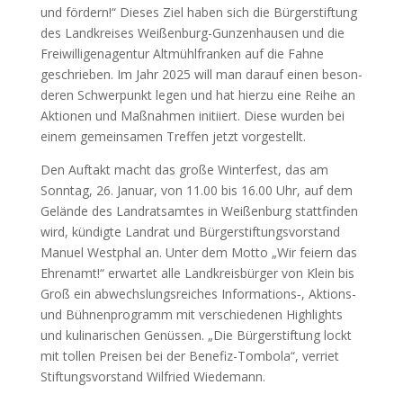
und för­dern!“ Die­ses Ziel haben sich die Bür­ger­stif­tung
des Land­krei­ses Wei­ßen­burg-Gun­zen­hau­sen und die
Frei­wil­li­gen­agen­tur Alt­mühl­fran­ken auf die Fah­ne
geschrie­ben. Im Jahr 2025 will man dar­auf einen beson­
de­ren Schwer­punkt legen und hat hier­zu eine Rei­he an
Aktio­nen und Maß­nah­men initi­iert. Die­se wur­den bei
einem gemein­sa­men Tref­fen jetzt vor­ge­stellt.
Den Auf­takt macht das gro­ße Win­ter­fest, das am
Sonn­tag, 26. Janu­ar, von 11.00 bis 16.00 Uhr, auf dem
Gelän­de des Land­rats­am­tes in Wei­ßen­burg statt­fin­den
wird, kün­dig­te Land­rat und Bür­ger­stif­tungs­vor­stand
Manu­el West­phal an. Unter dem Mot­to „Wir fei­ern das
Ehren­amt!“ erwar­tet alle Land­kreis­bür­ger von Klein bis
Groß ein abwechs­lungs­rei­ches Informations‑, Akti­ons-
und Büh­nen­pro­gramm mit ver­schie­de­nen High­lights
und kuli­na­ri­schen Genüs­sen. „Die Bür­ger­stif­tung lockt
mit tol­len Prei­sen bei der Bene­fiz-Tom­bo­la“, ver­riet
Stif­tungs­vor­stand Wil­fried Wie­demann.