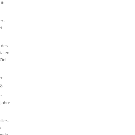
it­
er­
ei­
g des
ia­len
Ziel
dem
g.
ie
Jah­re
ller­
u
en­de