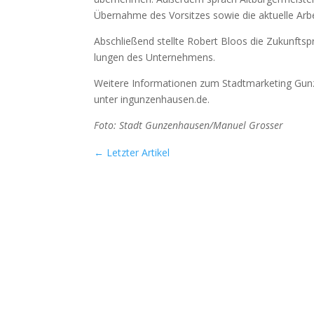
Über­nah­me des Vor­sit­zes sowie die aktu­el­le Arb
Abschlie­ßend stell­te Robert Bloos die Zukunfts­p
lun­gen des Unter­neh­mens.
Wei­te­re Infor­ma­tio­nen zum Stadt­mar­ke­ting Gun­
unter ingunzenhausen.de.
Foto: Stadt Gunzenhausen/Manuel Gros­ser
←
Letzter Artikel