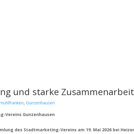
erung und starke Zusammenarbei
tmühlfranken
,
Gunzenhausen
ng-Ver­eins Gun­zen­hau­sen
mm­lung des Stadt­mar­ke­ting-Ver­eins am 19. Mai 2026 bei Hei­zo