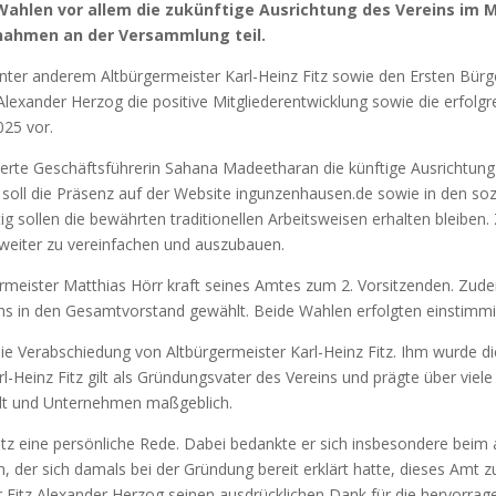
ah­len vor allem die zukünf­ti­ge Aus­rich­tung des Ver­eins im M
e nah­men an der Ver­samm­lung teil.
unter ande­rem Alt­bür­ger­meis­ter Karl-Heinz Fitz sowie den Ers­ten Bür­g
lex­an­der Her­zog die posi­ti­ve Mit­glie­der­ent­wick­lung sowie die erfolg­r
2025 vor.
er­te Geschäfts­füh­re­rin Saha­na Made­et­ha­ran die künf­ti­ge Aus­rich­tun
es soll die Prä­senz auf der Web­site ingunzenhausen.de sowie in den soz
g sol­len die bewähr­ten tra­di­tio­nel­len Arbeits­wei­sen erhal­ten blei­ben. 
ei­ter zu ver­ein­fa­chen und aus­zu­bau­en.
r­meis­ter Mat­thi­as Hörr kraft sei­nes Amtes zum 2. Vor­sit­zen­den. Zu
hs in den Gesamt­vor­stand gewählt. Bei­de Wah­len erfolg­ten ein­stim­mi
Ver­ab­schie­dung von Alt­bür­ger­meis­ter Karl-Heinz Fitz. Ihm wur­de d
rl-Heinz Fitz gilt als Grün­dungs­va­ter des Ver­eins und präg­te über vie­le 
t und Unter­neh­men maß­geb­lich.
tz eine per­sön­li­che Rede. Dabei bedank­te er sich ins­be­son­de­re beim a
sch, der sich damals bei der Grün­dung bereit erklärt hat­te, die­ses Amt z
Fitz Alex­an­der Her­zog sei­nen aus­drück­li­chen Dank für die her­vor­ra­g