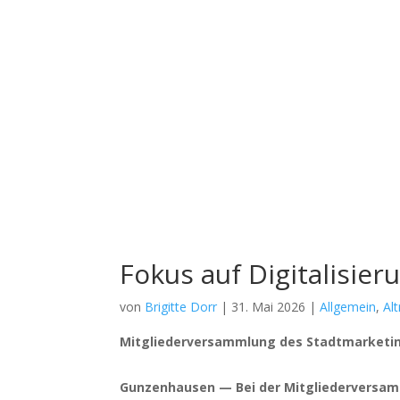
Fokus auf Digitalisi
von
Brigitte Dorr
|
31. Mai 2026
|
Allgemein
,
Al
Mit­glie­der­ver­samm­lung des Stadt­mar­ke­ti
Gun­zen­hau­sen — Bei der Mit­glie­der­ver­sa