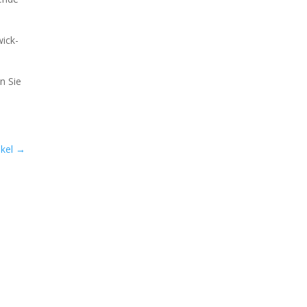
wick­
en Sie
kel
→