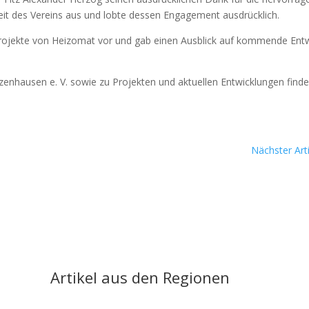
eit des Ver­eins aus und lob­te des­sen Enga­ge­ment aus­drück­lich.
ro­jek­te von Hei­zo­mat vor und gab einen Aus­blick auf kom­men­de Ent­
zen­hau­sen e. V. sowie zu Pro­jek­ten und aktu­el­len Ent­wick­lun­gen fin­d
Nächster Arti
Artikel aus den Regionen