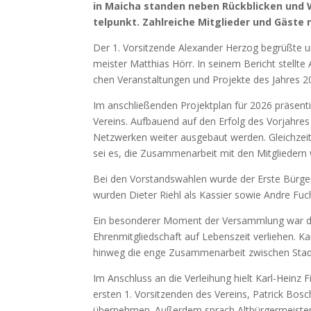
in Maicha stan­den neben Rück­bli­cken und W
tel­punkt. Zahl­rei­che Mit­glie­der und Gäs­t
Der 1. Vor­sit­zen­de Alex­an­der Her­zog begrüß­te 
meis­ter Mat­thi­as Hörr. In sei­nem Bericht stell­te A
chen Ver­an­stal­tun­gen und Pro­jek­te des Jah­res 
Im anschlie­ßen­den Pro­jekt­plan für 2026 prä­sen­ti
Ver­eins. Auf­bau­end auf den Erfolg des Vor­jah­r
Netz­wer­ken wei­ter aus­ge­baut wer­den. Gleich­zei­ti
sei es, die Zusam­men­ar­beit mit den Mit­glie­dern w
Bei den Vor­stands­wah­len wur­de der Ers­te Bür­ge
wur­den Die­ter Riehl als Kas­sier sowie And­re Fuc
Ein beson­de­rer Moment der Ver­samm­lung war die 
Ehren­mit­glied­schaft auf Lebens­zeit ver­lie­hen. Ka
hin­weg die enge Zusam­men­ar­beit zwi­schen Stad
Im Anschluss an die Ver­lei­hung hielt Karl-Heinz Fi
ers­ten 1. Vor­sit­zen­den des Ver­eins, Patrick Bo
über­neh­men. Außer­dem sprach Alt­bür­ger­meis­ter 