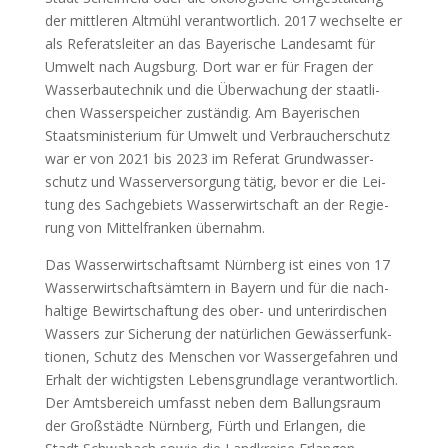
der mitt­le­ren Alt­mühl ver­ant­wort­lich. 2017 wech­sel­te er
als Refe­rats­lei­ter an das Baye­ri­sche Lan­des­amt für
Umwelt nach Augs­burg. Dort war er für Fra­gen der
Was­ser­bau­tech­nik und die Über­wa­chung der staat­li­
chen Was­ser­spei­cher zustän­dig. Am Baye­ri­schen
Staats­mi­nis­te­ri­um für Umwelt und Ver­brau­cher­schutz
war er von 2021 bis 2023 im Refe­rat Grund­was­ser­
schutz und Was­ser­ver­sor­gung tätig, bevor er die Lei­
tung des Sach­ge­biets Was­ser­wirt­schaft an der Regie­
rung von Mit­tel­fran­ken über­nahm.
Das Was­ser­wirt­schafts­amt Nürn­berg ist eines von 17
Was­ser­wirt­schafts­äm­tern in Bay­ern und für die nach­
hal­ti­ge Bewirt­schaf­tung des ober- und unter­ir­di­schen
Was­sers zur Siche­rung der natür­li­chen Gewäs­ser­funk­
tio­nen, Schutz des Men­schen vor Was­ser­ge­fah­ren und
Erhalt der wich­tigs­ten Lebens­grund­la­ge ver­ant­wort­lich.
Der Amts­be­reich umfasst neben dem Bal­lungs­raum
der Groß­städ­te Nürn­berg, Fürth und Erlan­gen, die