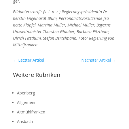
ger.
Bild­un­ter­schrift: (v. l. n .r.) Regie­rungs­prä­si­den­tin Dr.
Kers­tin Engel­hardt-Blum, Per­so­nal­rats­vor­sit­zen­de Jea­
nette Klöp­fel, Mar­ti­na Mül­ler, Micha­el Mül­ler, Bay­erns
Umwelt­mi­nis­ter Thors­ten Glau­ber, Bar­ba­ra Fitzt­hum,
Ulrich Fitzt­hum, Ste­fan Ber­tel­mann. Foto: Regie­rung von
Mit­tel­fran­ken
←
Letzter Artikel
Nächster Artikel
→
Weitere Rubriken
Abenberg
Allgemein
Altmühlfranken
Ansbach