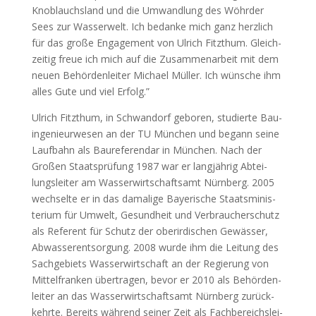
Knob­lauch­s­land und die Umwand­lung des Wöhr­der
Sees zur Was­ser­welt. Ich bedan­ke mich ganz herz­lich
für das gro­ße Enga­ge­ment von Ulrich Fitzt­hum. Gleich­
zei­tig freue ich mich auf die Zusam­men­ar­beit mit dem
neu­en Behör­den­lei­ter Micha­el Mül­ler. Ich wün­sche ihm
alles Gute und viel Erfolg.”
Ulrich Fitzt­hum, in Schwan­dorf gebo­ren, stu­dier­te Bau­
in­ge­nieur­we­sen an der TU Mün­chen und begann sei­ne
Lauf­bahn als Bau­re­fe­ren­dar in Mün­chen. Nach der
Gro­ßen Staats­prü­fung 1987 war er lang­jäh­rig Abtei­
lungs­lei­ter am Was­ser­wirt­schafts­amt Nürn­berg. 2005
wech­sel­te er in das dama­li­ge Baye­ri­sche Staats­mi­nis­
te­ri­um für Umwelt, Gesund­heit und Ver­brau­cher­schutz
als Refe­rent für Schutz der ober­ir­di­schen Gewäs­ser,
Abwas­ser­ent­sor­gung. 2008 wur­de ihm die Lei­tung des
Sach­ge­biets Was­ser­wirt­schaft an der Regie­rung von
Mit­tel­fran­ken über­tra­gen, bevor er 2010 als Behör­den­
lei­ter an das Was­ser­wirt­schafts­amt Nürn­berg zurück­
kehr­te. Bereits wäh­rend sei­ner Zeit als Fach­be­reichs­lei­