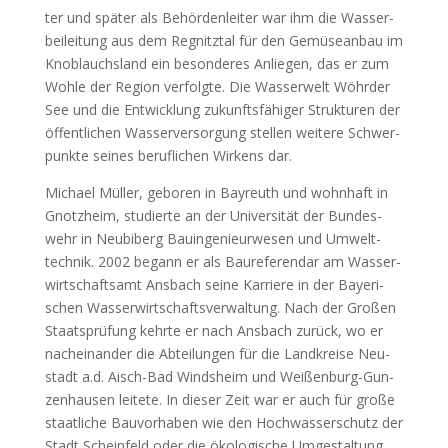
ter und spä­ter als Behör­den­lei­ter war ihm die Was­ser­
bei­lei­tung aus dem Reg­nitz­tal für den Gemü­se­an­bau im
Knob­lauch­s­land ein beson­de­res Anlie­gen, das er zum
Woh­le der Regi­on ver­folg­te. Die Was­ser­welt Wöhr­der
See und die Ent­wick­lung zukunfts­fä­hi­ger Struk­tu­ren der
öffent­li­chen Was­ser­ver­sor­gung stel­len wei­te­re Schwer­
punk­te sei­nes beruf­li­chen Wir­kens dar.
Micha­el Mül­ler, gebo­ren in Bay­reuth und wohn­haft in
Gnotz­heim, stu­dier­te an der Uni­ver­si­tät der Bun­des­
wehr in Neu­bi­berg Bau­in­ge­nieur­we­sen und Umwelt­
tech­nik. 2002 begann er als Bau­re­fe­ren­dar am Was­ser­
wirt­schafts­amt Ans­bach sei­ne Kar­rie­re in der Baye­ri­
schen Was­ser­wirt­schafts­ver­wal­tung. Nach der Gro­ßen
Staats­prü­fung kehr­te er nach Ans­bach zurück, wo er
nach­ein­an­der die Abtei­lun­gen für die Land­krei­se Neu­
stadt a.d. Aisch-Bad Winds­heim und Wei­ßen­burg-Gun­
zen­hau­sen lei­te­te. In die­ser Zeit war er auch für gro­ße
staat­li­che Bau­vor­ha­ben wie den Hoch­was­ser­schutz der
Stadt Schein­feld oder die öko­lo­gi­sche Umge­stal­tung