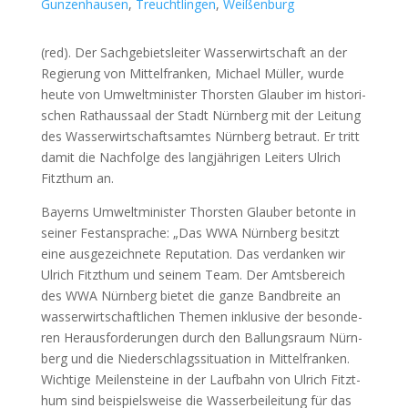
Gunzenhausen
,
Treuchtlingen
,
Weißenburg
(red). Der Sach­ge­biets­lei­ter Was­ser­wirt­schaft an der
Regie­rung von Mit­tel­fran­ken, Micha­el Mül­ler, wur­de
heu­te von Umwelt­mi­nis­ter Thors­ten Glau­ber im his­to­ri­
schen Rat­haus­saal der Stadt Nürn­berg mit der Lei­tung
des Was­ser­wirt­schafts­am­tes Nürn­berg betraut. Er tritt
damit die Nach­fol­ge des lang­jäh­ri­gen Lei­ters Ulrich
Fitzt­hum an.
Bay­erns Umwelt­mi­nis­ter Thors­ten Glau­ber beton­te in
sei­ner Fest­an­spra­che: „Das WWA Nürn­berg besitzt
eine aus­ge­zeich­ne­te Repu­ta­ti­on. Das ver­dan­ken wir
Ulrich Fitzt­hum und sei­nem Team. Der Amts­be­reich
des WWA Nürn­berg bie­tet die gan­ze Band­brei­te an
was­ser­wirt­schaft­li­chen The­men inklu­si­ve der beson­de­
ren Her­aus­for­de­run­gen durch den Bal­lungs­raum Nürn­
berg und die Nie­der­schlags­si­tua­ti­on in Mit­tel­fran­ken.
Wich­ti­ge Mei­len­stei­ne in der Lauf­bahn von Ulrich Fitzt­
hum sind bei­spiels­wei­se die Was­ser­bei­lei­tung für das