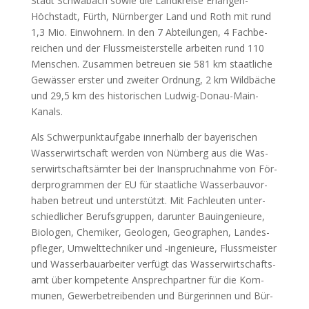
Stadt Schwa­bach sowie die Land­krei­se Erlan­gen-
Höchstadt, Fürth, Nürn­ber­ger Land und Roth mit rund
1,3 Mio. Ein­woh­nern. In den 7 Abtei­lun­gen, 4 Fach­be­
rei­chen und der Fluss­meis­ter­stel­le arbei­ten rund 110
Men­schen. Zusam­men betreu­en sie 581 km staat­li­che
Gewäs­ser ers­ter und zwei­ter Ord­nung, 2 km Wild­bä­che
und 29,5 km des his­to­ri­schen Lud­wig-Donau-Main-
Kanals.
Als Schwer­punkt­auf­ga­be inner­halb der baye­ri­schen
Was­ser­wirt­schaft wer­den von Nürn­berg aus die Was­
ser­wirt­schafts­äm­ter bei der Inan­spruch­nah­me von För­
der­pro­gram­men der EU für staat­li­che Was­ser­bau­vor­
ha­ben betreut und unter­stützt. Mit Fach­leu­ten unter­
schied­li­cher Berufs­grup­pen, dar­un­ter Bau­in­ge­nieu­re,
Bio­lo­gen, Che­mi­ker, Geo­lo­gen, Geo­gra­phen, Lan­des­
pfle­ger, Umwelt­tech­ni­ker und ‑inge­nieu­re, Fluss­meis­ter
und Was­ser­bau­ar­bei­ter ver­fügt das Was­ser­wirt­schafts­
amt über kom­pe­ten­te Ansprech­part­ner für die Kom­
mu­nen, Gewer­be­trei­ben­den und Bür­ge­rin­nen und Bür­