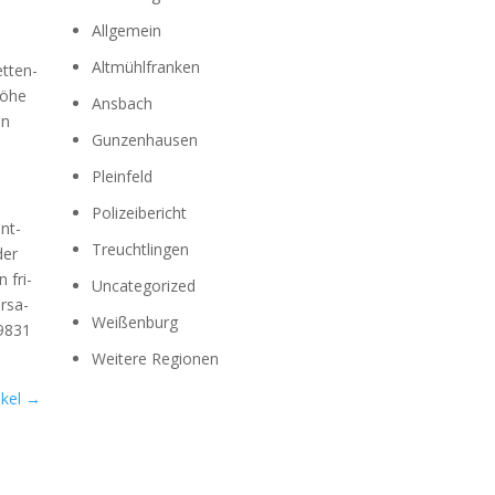
Allgemein
Altmühlfranken
t­ten­
hö­he
Ansbach
en
Gunzenhausen
Pleinfeld
Polizeibericht
nt­
Treuchtlingen
der
 fri­
Uncategorized
r­sa­
Weißenburg
09831
Weitere Regionen
kel
→