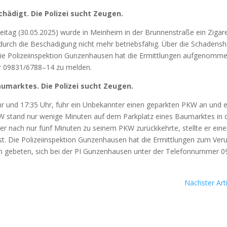
hä­digt. Die Poli­zei sucht Zeu­gen.
­tag (30.05.2025) wur­de in Mein­heim in der Brun­nen­stra­ße ein Ziga­re
t durch die Beschä­di­gung nicht mehr betriebs­fä­hig. Über die Scha­dens­
oli­zei­in­spek­ti­on Gun­zen­hau­sen hat die Ermitt­lun­gen auf­ge­nom­m
mer 09831/6788–14 zu mel­den.
au­mark­tes. Die Poli­zei sucht Zeu­gen.
r und 17:35 Uhr, fuhr ein Unbe­kann­ter einen gepark­ten PKW an und e
 PKW stand nur weni­ge Minu­ten auf dem Park­platz eines Bau­mark­tes in 
rer nach nur fünf Minu­ten zu sei­nem PKW zurück­kehr­te, stell­te er einen
. Die Poli­zei­in­spek­ti­on Gun­zen­hau­sen hat die Ermitt­lun­gen zum Ver­u
n gebe­ten, sich bei der PI Gun­zen­hau­sen unter der Tele­fon­num­mer 
Nächster Arti