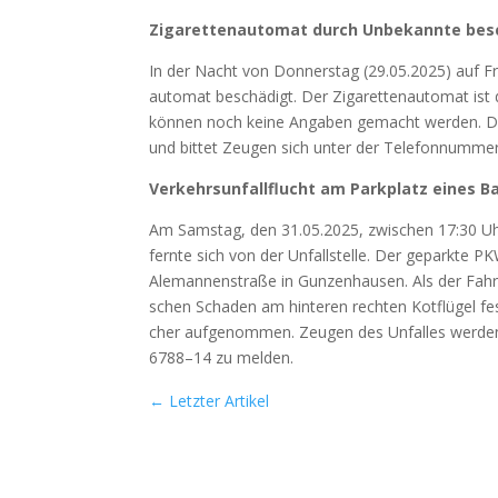
Ziga­ret­ten­au­to­mat durch Unbe­kann­te besc
In der Nacht von Don­ners­tag (29.05.2025) auf Frei
au­to­mat beschä­digt. Der Ziga­ret­ten­au­to­mat is
kön­nen noch kei­ne Anga­ben gemacht wer­den. Die P
und bit­tet Zeu­gen sich unter der Tele­fon­num­
Ver­kehrs­un­fall­flucht am Park­platz eines B
Am Sams­tag, den 31.05.2025, zwi­schen 17:30 Uh
fern­te sich von der Unfall­stel­le. Der gepark­te
Ale­man­nen­stra­ße in Gun­zen­hau­sen. Als der Fah­
schen Scha­den am hin­te­ren rech­ten Kot­flü­gel fest
cher auf­ge­nom­men. Zeu­gen des Unfal­les wer­de
6788–14 zu mel­den.
←
Letzter Artikel