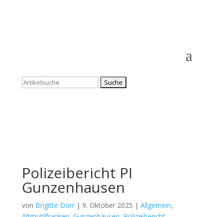
Suchen
nach:
Polizeibericht PI
Gunzenhausen
von
Brigitte Dorr
|
9. Oktober 2025
|
Allgemein
,
Altmühlfranken
,
Gunzenhausen
,
Polizeibericht