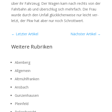
über ihr Fahr­zeug. Der Wagen kam nach rechts von der
Fahr­bahn ab und über­schlug sich mehr­fach. Die Frau
wur­de durch den Unfall glück­li­cher­wei­se nur leicht ver­
letzt, der Pkw hat aber nur noch Schrott­wert.
←
Letzter Artikel
Nächster Artikel
→
Weitere Rubriken
Abenberg
Allgemein
Altmühlfranken
Ansbach
Gunzenhausen
Pleinfeld
Polizeibericht