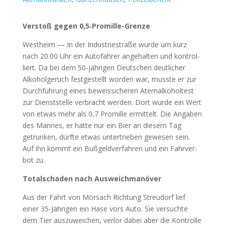
Ver­stoß gegen 0,5‑Promille-Grenze
West­heim — In der Indus­trie­stra­ße wur­de um kurz
nach 20.00 Uhr ein Auto­fah­rer ange­hal­ten und kon­trol­
liert. Da bei dem 50-jäh­ri­gen Deut­schen deut­li­cher
Alko­hol­ge­ruch fest­ge­stellt wor­den war, muss­te er zur
Durch­füh­rung eines beweis­si­che­ren Atem­al­ko­hol­test
zur Dienst­stel­le ver­bracht wer­den. Dort wur­de ein Wert
von etwas mehr als 0,7 Pro­mil­le ermit­telt. Die Anga­ben
des Man­nes, er hät­te nur ein Bier an die­sem Tag
getrun­ken, dürf­te etwas unter­trie­ben gewe­sen sein.
Auf ihn kommt ein Buß­geld­ver­fah­ren und ein Fahr­ver­
bot zu.
Total­scha­den nach Aus­weich­ma­nö­ver
Aus der Fahrt von Mör­sach Rich­tung Streu­dorf lief
einer 35-Jäh­ri­gen ein Hase vors Auto. Sie ver­such­te
dem Tier aus­zu­wei­chen, ver­lor dabei aber die Kon­trol­le