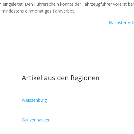
n ein­ge­lei­tet. Den Füh­rer­schein konn­te der Fahr­zeug­füh­rer vor­erst be
 min­des­tens ein­mo­na­ti­ges Fahr­ver­bot.
Nächster Arti
Artikel aus den Regionen
Weissenburg
Gunzenhausen