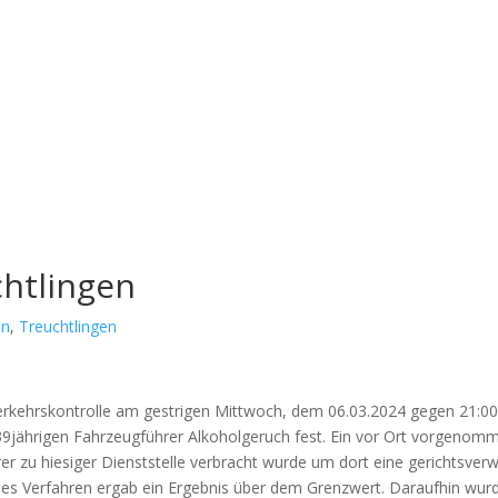
chtlingen
en
,
Treuchtlingen
er­kehrs­kon­trol­le am gest­ri­gen Mitt­woch, dem 06.03.2024 gegen 21:0
9jährigen Fahr­zeug­füh­rer Alko­hol­ge­ruch fest. Ein vor Ort vor­ge­nom­
­rer zu hie­si­ger Dienst­stel­le ver­bracht wur­de um dort eine gerichts­ver­
ie­ses Ver­fah­ren ergab ein Ergeb­nis über dem Grenz­wert. Dar­auf­hin wur­