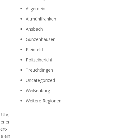
Allgemein
Altmühlfranken
Ansbach
Gunzenhausen
Pleinfeld
Polizeibericht
Treuchtlingen
Uncategorized
Weißenburg
Weitere Regionen
0 Uhr,
me­ner
wert­
de ein