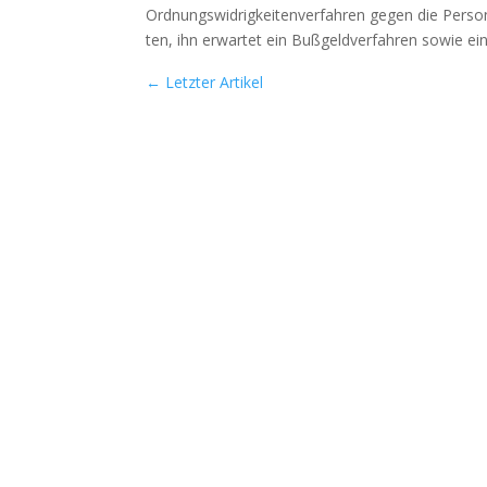
Ord­nungs­wid­rig­kei­ten­ver­fah­ren gegen die Per­so
ten, ihn erwar­tet ein Buß­geld­ver­fah­ren sowie ein
←
Letzter Artikel