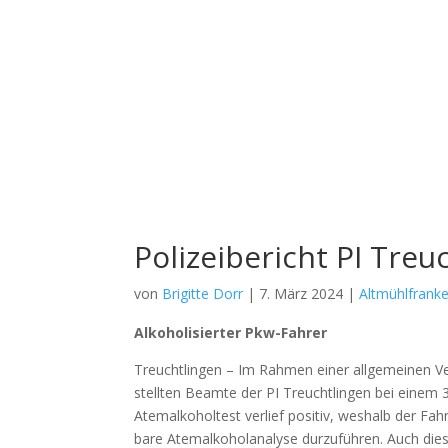
Polizeibericht PI Treu
von
Brigitte Dorr
|
7. März 2024
|
Altmühlfrank
Alko­ho­li­sier­ter Pkw-Fah­rer
Treucht­lin­gen – Im Rah­men einer all­ge­mei­nen V
stell­ten Beam­te der PI Treucht­lin­gen bei einem 3
Atem­al­ko­hol­test ver­lief posi­tiv, wes­halb der Fah
ba­re Atem­al­ko­hol­ana­ly­se dur­zu­füh­ren. Auch d