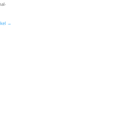
hal­
kel
→