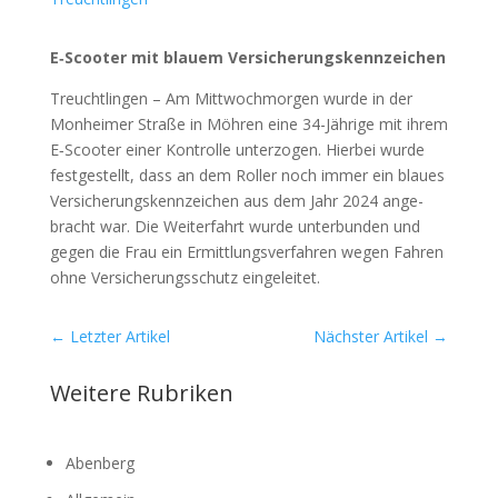
E‑Scooter mit blau­em Ver­si­che­rungs­kenn­zei­chen
Treucht­lin­gen – Am Mitt­woch­mor­gen wur­de in der
Mon­hei­mer Stra­ße in Möh­ren eine 34-Jäh­ri­ge mit ihrem
E‑Scooter einer Kon­trol­le unter­zo­gen. Hier­bei wur­de
fest­ge­stellt, dass an dem Rol­ler noch immer ein blau­es
Ver­si­che­rungs­kenn­zei­chen aus dem Jahr 2024 ange­
bracht war. Die Wei­ter­fahrt wur­de unter­bun­den und
gegen die Frau ein Ermitt­lungs­ver­fah­ren wegen Fah­ren
ohne Ver­si­che­rungs­schutz ein­ge­lei­tet.
←
Letzter Artikel
Nächster Artikel
→
Weitere Rubriken
Abenberg