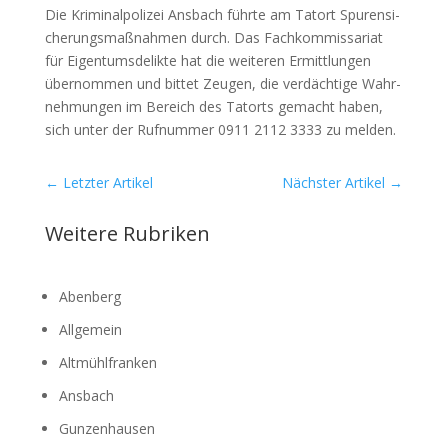
Die Kri­mi­nal­po­li­zei Ans­bach führ­te am Tat­ort Spu­ren­si­
che­rungs­maß­nah­men durch. Das Fach­kom­mis­sa­ri­at
für Eigen­tums­de­lik­te hat die wei­te­ren Ermitt­lun­gen
über­nom­men und bit­tet Zeu­gen, die ver­däch­ti­ge Wahr­
neh­mun­gen im Bereich des Tat­orts gemacht haben,
sich unter der Ruf­num­mer 0911 2112 3333 zu mel­den.
←
Letzter Artikel
Nächster Artikel
→
Weitere Rubriken
Abenberg
Allgemein
Altmühlfranken
Ansbach
Gunzenhausen