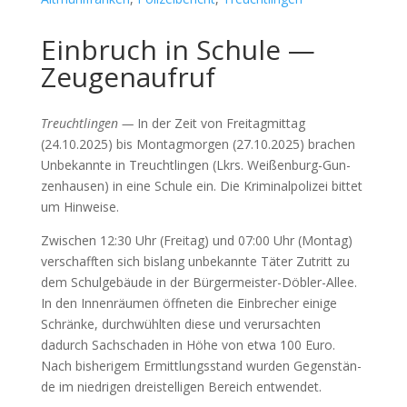
Einbruch in Schule —
Zeugenaufruf
Treucht­lin­gen —
In der Zeit von Frei­tag­mit­tag
(24.10.2025) bis Mon­tag­mor­gen (27.10.2025) bra­chen
Unbe­kann­te in Treucht­lin­gen (Lkrs. Wei­ßen­burg-Gun­
zen­hau­sen) in eine Schu­le ein. Die Kri­mi­nal­po­li­zei bit­tet
um Hin­wei­se.
Zwi­schen 12:30 Uhr (Frei­tag) und 07:00 Uhr (Mon­tag)
ver­schaff­ten sich bis­lang unbe­kann­te Täter Zutritt zu
dem Schul­ge­bäu­de in der Bür­ger­meis­ter-Döb­ler-Allee.
In den Innen­räu­men öff­ne­ten die Ein­bre­cher eini­ge
Schrän­ke, durch­wühl­ten die­se und ver­ur­sach­ten
dadurch Sach­scha­den in Höhe von etwa 100 Euro.
Nach bis­he­ri­gem Ermitt­lungs­stand wur­den Gegen­stän­
de im nied­ri­gen drei­stel­li­gen Bereich ent­wen­det.