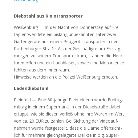
Dieb­stahl aus Klein­trans­por­ter
Wei­ßen­burg — In der Nacht von Don­ners­tag auf Frei­
tag ent­wen­de­te ein bis­lang unbe­kann­ter Täter zwei
Gar­ten­ge­rä­te aus einem Peu­geot Trans­por­ter in der
Rothen­bur­ger Stra­ße. Als der Geschä­dig­te am Frei­tag­
mor­gen zu sei­nem Trans­por­ter kam, stan­den die Heck­
tü­ren offen und ein Laub­blä­ser, sowie eine Motor­sen­se
fehl­ten aus dem Innen­raum.
Hin­wei­se wer­den an die Poli­zei Wei­ßen­burg erbe­ten.
Laden­dieb­stahl
Plein­feld — Eine 60-jäh­ri­ge Plein­fel­de­rin wur­de Frei­tag­
mit­tag in einem Super­markt in der Die­sel­stra­ße dabei
ertappt, wie sie die­sen ver­ließ ohne ihre Waren im Wert
von ca. 20 EUR zu zah­len. Bei Sich­tung der Video­auf­
nah­men wur­de fest­ge­stellt, dass die Dame offen­sicht­
lich für meh­re­re gleich­ge­la­ger­te Delik­te in o.g. Super­