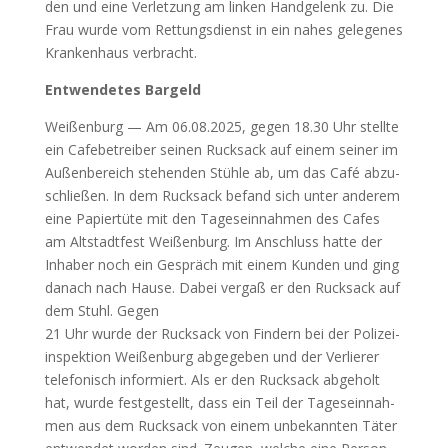
den und eine Ver­let­zung am lin­ken Hand­ge­lenk zu. Die
Frau wur­de vom Ret­tungs­dienst in ein nahes gele­ge­nes
Kran­ken­haus ver­bracht.
Ent­wen­de­tes Bar­geld
Wei­ßen­burg — Am 06.08.2025, gegen 18.30 Uhr stell­te
ein Cafe­be­trei­ber sei­nen Ruck­sack auf einem sei­ner im
Außen­be­reich ste­hen­den Stüh­le ab, um das Café abzu­
schlie­ßen. In dem Ruck­sack befand sich unter ande­rem
eine Papier­tü­te mit den Tages­ein­nah­men des Cafes
am Alt­stadt­fest Wei­ßen­burg. Im Anschluss hat­te der
Inha­ber noch ein Gespräch mit einem Kun­den und ging
danach nach Hau­se. Dabei ver­gaß er den Ruck­sack auf
dem Stuhl. Gegen
21 Uhr wur­de der Ruck­sack von Fin­dern bei der Poli­zei­
in­spek­ti­on Wei­ßen­burg abge­ge­ben und der Ver­lie­rer
tele­fo­nisch infor­miert. Als er den Ruck­sack abge­holt
hat, wur­de fest­ge­stellt, dass ein Teil der Tages­ein­nah­
men aus dem Ruck­sack von einem unbe­kann­ten Täter