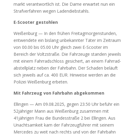
markt ver­ant­wort­lich ist. Die Dame erwar­tet nun ein
Straf­ver­fah­ren wegen Laden­dieb­stahls.
E‑Scooter gestoh­len
Wei­ßen­burg — In den frü­hen Frei­tag­mor­gen­stun­den,
ent­wen­de­te ein bis­lang unbe­kann­ter Täter im Zeit­raum
von 00.00 bis 05.00 Uhr gleich zwei E‑Scooter im
Bereich der Voltz­stra­ße. Die Fahr­zeu­ge stan­den jeweils
mit einem Fahr­rad­schloss gesi­chert, an einem Fahr­rad­
ab­stell­platz neben der Fahr­bahn. Der Scha­den beläuft
sich jeweils auf ca. 400 EUR. Hin­wei­se wer­den an die
Poli­zei Wei­ßen­burg erbe­ten.
Mit Fahr­zeug von Fahr­bahn abge­kom­men
Ellin­gen — Am 09.08.2025, gegen 23.50 Uhr befuhr ein
52jähriger Mann aus Wei­ßen­burg zusam­men mit
41jährigen Frau die Bun­des­stra­ße 2 bei Ellin­gen. Aus
Unacht­sam­keit kam der Fahr­zeug­füh­rer mit sei­nem
Mer­ce­des zu weit nach rechts und von der Fahr­bahn