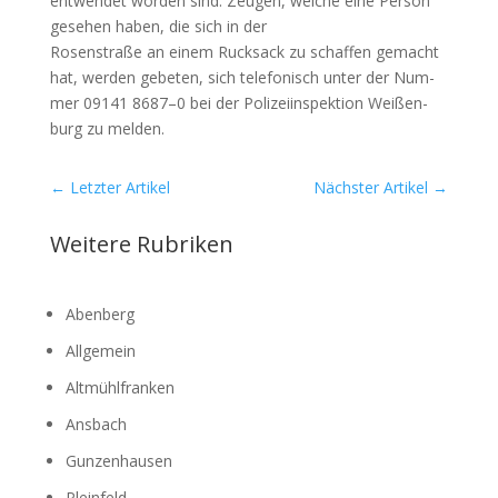
ent­wen­det wor­den sind. Zeu­gen, wel­che eine Per­son
gese­hen haben, die sich in der
Rosen­stra­ße an einem Ruck­sack zu schaf­fen gemacht
hat, wer­den gebe­ten, sich tele­fo­nisch unter der Num­
mer 09141 8687–0 bei der Poli­zei­in­spek­ti­on Wei­ßen­
burg zu mel­den.
←
Letzter Artikel
Nächster Artikel
→
Weitere Rubriken
Abenberg
Allgemein
Altmühlfranken
Ansbach
Gunzenhausen
Pleinfeld