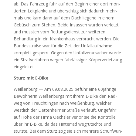
ab. Das Fahr­zeug fuhr auf den Beginn einer dort mon­
tier­ten Leit­plan­ke und über­schlug sich dadurch mehr­
mals und kam dann auf dem Dach lie­gend in einem
Gebüsch zum Ste­hen. Bei­de Insas­sen wur­den ver­letzt
und muss­ten vom Ret­tungs­dienst zur wei­te­ren
Behand­lung in ein Kran­ken­haus ver­bracht wer­den. Die
Bun­des­stra­ße war für die Zeit der Unfall­auf­nah­me
kom­plett gesperrt. Gegen den Unfall­ver­ur­sa­cher wur­de
ein Straf­ver­fah­ren wegen fahr­läs­si­ger Kör­per­ver­let­zung
ein­ge­lei­tet.
Sturz mit E‑Bike
Wei­ßen­burg — Am 09.08.2025 befuhr eine 60jährige
Bewoh­ne­rin Wei­ßen­burgs mit ihrem E‑Bike den Rad­
weg von Treucht­lin­gen nach Wei­ßen­burg, wel­cher
west­lich der Det­ten­hei­mer Stra­ße ver­läuft. Unge­fähr
auf Höhe der Fir­ma Oechs­ler ver­lor sie die Kon­trol­le
über ihr E‑Bike, da das Hin­ter­rad weg­rutsch­te und
stürz­te. Bei dem Sturz zog sie sich meh­re­re Schürf­wun­