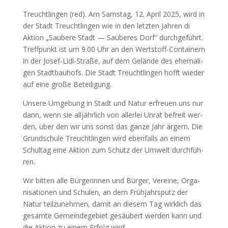
Treucht­lin­gen (red). Am Sams­tag, 12. April 2025, wird in
der Stadt Treucht­lin­gen wie in den letz­ten Jah­ren di
Akti­on „Sau­be­re Stadt — Sau­be­res Dorf“ durch­ge­führt.
Treff­punkt ist um 9.00 Uhr an den Wert­stoff-Con­tai­nern
in der Josef-Lidl-Stra­ße, auf dem Gelän­de des ehe­ma­li­
gen Stadt­bau­hofs. Die Stadt Treucht­lin­gen hofft wie­der
auf eine gro­ße Betei­li­gung.
Unse­re Umge­bung in Stadt und Natur erfreu­en uns nur
dann, wenn sie all­jähr­lich von aller­lei Unrat befreit wer­
den, über den wir uns sonst das gan­ze Jahr ärgern. Die
Grund­schu­le Treucht­lin­gen wird eben­falls an einem
Schul­tag eine Akti­on zum Schutz der Umwelt durch­füh­
ren.
Wir bit­ten alle Bür­ge­rin­nen und Bür­ger, Ver­ei­ne, Orga­
ni­sa­tio­nen und Schu­len, an dem Früh­jahrs­putz der
Natur teil­zu­neh­men, damit an die­sem Tag wirk­lich das
gesam­te Gemein­de­ge­biet gesäu­bert wer­den kann und
die Akti­on zu einem Erfolg wird.