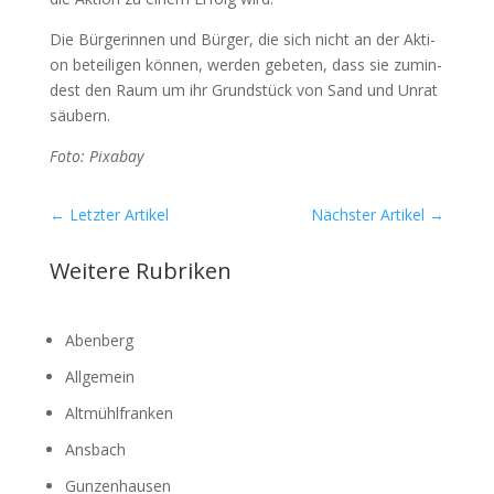
Die Bür­ge­rin­nen und Bür­ger, die sich nicht an der Akti­
on betei­li­gen kön­nen, wer­den gebe­ten, dass sie zumin­
dest den Raum um ihr Grund­stück von Sand und Unrat
säu­bern.
Foto: Pix­a­bay
←
Letzter Artikel
Nächster Artikel
→
Weitere Rubriken
Abenberg
Allgemein
Altmühlfranken
Ansbach
Gunzenhausen