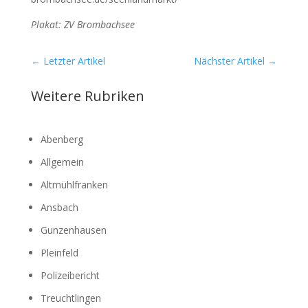
Pla­kat: ZV Brom­b­ach­see
←
Letzter Artikel
Nächster Artikel
→
Weitere Rubriken
Abenberg
Allgemein
Altmühlfranken
Ansbach
Gunzenhausen
Pleinfeld
Polizeibericht
Treuchtlingen