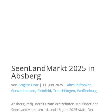
SeenLandMarkt 2025 in
Absberg
von
Brigitte Dorr
|
11. Juni 2025
|
Altmühlfranken
,
Gunzenhausen
,
Pleinfeld
,
Treuchtlingen
,
Weißenburg
Abs­berg (red). Bereits zum drei­zehn­ten Mal fin­det der
Seen­Land­Markt am 14. und 15. Juni 2025 statt. Der