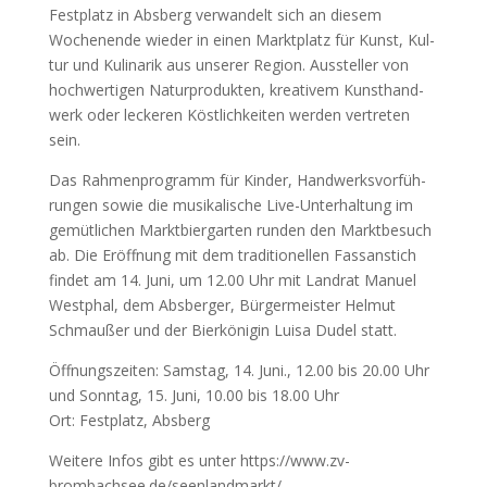
Fest­platz in Abs­berg ver­wan­delt sich an die­sem
Wochen­en­de wie­der in einen Markt­platz für Kunst, Kul­
tur und Kuli­na­rik aus unse­rer Regi­on. Aus­stel­ler von
hoch­wer­ti­gen Natur­pro­duk­ten, krea­ti­vem Kunst­hand­
werk oder lecke­ren Köst­lich­kei­ten wer­den ver­tre­ten
sein.
Das Rah­men­pro­gramm für Kin­der, Hand­werks­vor­füh­
run­gen sowie die musi­ka­li­sche Live-Unter­hal­tung im
gemüt­li­chen Markt­bier­gar­ten run­den den Markt­be­such
ab. Die Eröff­nung mit dem tra­di­tio­nel­len Fass­an­stich
fin­det am 14. Juni, um 12.00 Uhr mit Land­rat Manu­el
West­phal, dem Abs­ber­ger, Bür­ger­meis­ter Hel­mut
Schm­au­ßer und der Bier­kö­ni­gin Lui­sa Dudel statt.
Öff­nungs­zei­ten: Sams­tag, 14. Juni., 12.00 bis 20.00 Uhr
und Sonn­tag, 15. Juni, 10.00 bis 18.00 Uhr
Ort: Fest­platz, Abs­berg
Wei­te­re Infos gibt es unter https://www.zv-
brombachsee.de/seenlandmarkt/