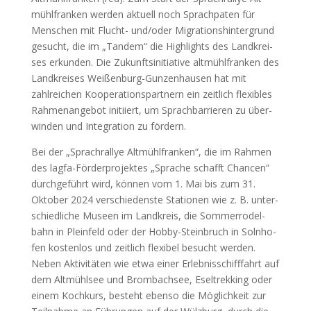
mühl­fran­ken wer­den aktu­ell noch Sprach­pa­ten für
Men­schen mit Flucht- und/oder Migra­ti­ons­hin­ter­grund
gesucht, die im „Tan­dem“ die High­lights des Land­krei­
ses erkun­den. Die Zukunfts­in­itia­ti­ve alt­mühl­fran­ken des
Land­krei­ses Wei­ßen­burg-Gun­zen­hau­sen hat mit
zahl­rei­chen Koope­ra­ti­ons­part­nern ein zeit­lich fle­xi­bles
Rah­men­an­ge­bot initi­iert, um Sprach­bar­rie­ren zu über­
win­den und Inte­gra­ti­on zu för­dern.
Bei der „Sprach­r­al­lye Alt­mühl­fran­ken“, die im Rah­men
des lag­fa-För­der­pro­jek­tes „Spra­che schafft Chan­cen“
durch­ge­führt wird, kön­nen vom 1. Mai bis zum 31.
Okto­ber 2024 ver­schie­dens­te Sta­tio­nen wie z. B. unter­
schied­li­che Muse­en im Land­kreis, die Som­mer­ro­del­
bahn in Plein­feld oder der Hob­by-Stein­bruch in Soln­ho­
fen kos­ten­los und zeit­lich fle­xi­bel besucht wer­den.
Neben Akti­vi­tä­ten wie etwa einer Erleb­nis­schiff­fahrt auf
dem Alt­mühl­see und Brom­b­ach­see, Eseltrek­king oder
einem Koch­kurs, besteht eben­so die Mög­lich­keit zur