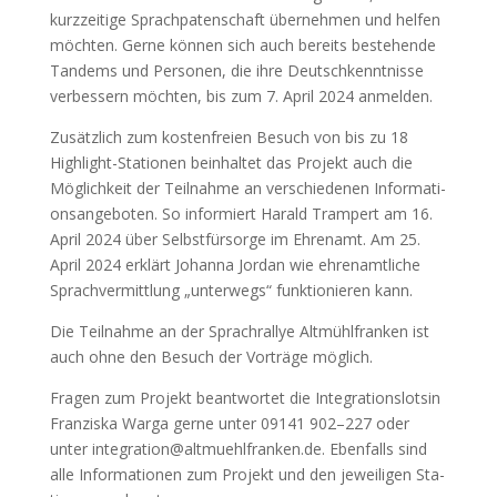
kurz­zei­ti­ge Sprach­pa­ten­schaft über­neh­men und hel­fen
möch­ten. Ger­ne kön­nen sich auch bereits bestehen­de
Tan­dems und Per­so­nen, die ihre Deutsch­kennt­nis­se
ver­bes­sern möch­ten, bis zum 7. April 2024 anmel­den.
Zusätz­lich zum kos­ten­frei­en Besuch von bis zu 18
High­light-Sta­tio­nen beinhal­tet das Pro­jekt auch die
Mög­lich­keit der Teil­nah­me an ver­schie­de­nen Infor­ma­ti­
ons­an­ge­bo­ten. So infor­miert Harald Tram­pert am 16.
April 2024 über Selbst­für­sor­ge im Ehren­amt. Am 25.
April 2024 erklärt Johan­na Jor­dan wie ehren­amt­li­che
Sprach­ver­mitt­lung „unter­wegs“ funk­tio­nie­ren kann.
Die Teil­nah­me an der Sprach­r­al­lye Alt­mühl­fran­ken ist
auch ohne den Besuch der Vor­trä­ge mög­lich.
Fra­gen zum Pro­jekt beant­wor­tet die Inte­gra­ti­ons­lot­sin
Fran­zis­ka War­ga ger­ne unter 09141 902–227 oder
unter integration@altmuehlfranken.de. Eben­falls sind
alle Infor­ma­tio­nen zum Pro­jekt und den jewei­li­gen Sta­