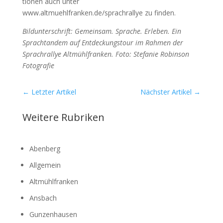
tio­nen auch unter
www.altmuehlfranken.de/sprachrallye zu fin­den.
Bild­un­ter­schrift: Gemein­sam. Spra­che. Erle­ben. Ein
Sprach­t­an­dem auf Ent­de­ckungs­tour im Rah­men der
Sprach­r­al­lye Alt­mühl­fran­ken. Foto: Ste­fa­nie Robin­son
Foto­gra­fie
←
Letzter Artikel
Nächster Artikel
→
Weitere Rubriken
Abenberg
Allgemein
Altmühlfranken
Ansbach
Gunzenhausen