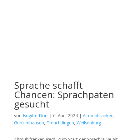
Sprache schafft
Chancen: Sprachpaten
gesucht
von
Brigitte Dorr
|
6. April 2024
|
Altmühlfranken
,
Gunzenhausen
,
Treuchtlingen
,
Weißenburg
Alt­mühl­fran­ken (red). Zum Start der Sprach­r­al­lye Alt­