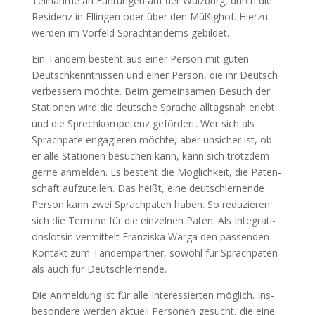
Teil­nah­me an Füh­run­gen auf der Wülz­burg, durch die
Resi­denz in Ellin­gen oder über den Müßig­hof. Hier­zu
wer­den im Vor­feld Sprach­t­an­dems gebil­det.
Ein Tan­dem besteht aus einer Per­son mit guten
Deutsch­kennt­nis­sen und einer Per­son, die ihr Deutsch
ver­bes­sern möch­te. Beim gemein­sa­men Besuch der
Sta­tio­nen wird die deut­sche Spra­che all­tags­nah erlebt
und die Sprech­kom­pe­tenz geför­dert. Wer sich als
Sprach­pa­te enga­gie­ren möch­te, aber unsi­cher ist, ob
er alle Sta­tio­nen besu­chen kann, kann sich trotz­dem
ger­ne anmel­den. Es besteht die Mög­lich­keit, die Paten­
schaft auf­zu­tei­len. Das heißt, eine deutsch­ler­nen­de
Per­son kann zwei Sprach­pa­ten haben. So redu­zie­ren
sich die Ter­mi­ne für die ein­zel­nen Paten. Als Inte­gra­ti­
ons­lot­sin ver­mit­telt Fran­zis­ka War­ga den pas­sen­den
Kon­takt zum Tan­dem­part­ner, sowohl für Sprach­pa­ten
als auch für Deutsch­ler­nen­de.
Die Anmel­dung ist für alle Inter­es­sier­ten mög­lich. Ins­
be­son­de­re wer­den aktu­ell Per­so­nen gesucht, die eine