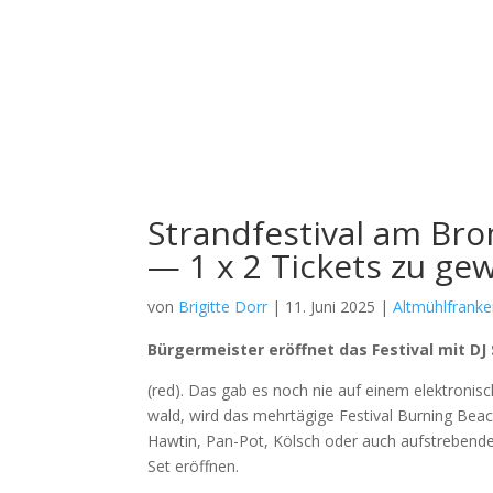
Strandfestival am Br
— 1 x 2 Tickets zu ge
von
Brigitte Dorr
|
11. Juni 2025
|
Altmühlfrank
Bür­ger­meis­ter eröff­net das Fes­ti­val mit DJ
(red). Das gab es noch nie auf einem elek­tro­ni­sch
wald, wird das mehr­tä­gi­ge Fes­ti­val Bur­ning Be
Haw­tin, Pan-Pot, Kölsch oder auch auf­stre­ben­de
Set eröff­nen.