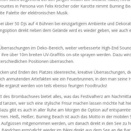
avou­ri­tes in Per­so­na von Felix Krö­cher oder Karot­te nimmt Bur­ning B
te Palet­te der elek­tro­ni­schen Musik.
i über 50 DJs auf 4 Büh­nen bei ein­zig­ar­ti­gem Ambi­en­te und Deko­ra­t
ng­op­ti­on direkt neben dem Gelän­de wird es wie­der geben, wie auch 
 Über­ra­schun­gen im Deko-Bereich, wei­ter ver­bes­ser­te High-End Sound­
 ihre über 10m brei­ten UV-Graf­fi­tis on-site spray­en wer­den. Dazu wir
schied­li­chen Posi­tio­nen über­ra­schen.
en und Enden des Plat­zes ideen­rei­che, krea­ti­ve Über­ra­schun­gen, d
lich anmu­ten­den Arte­fak­ten wie ein Feu­er­brun­nen, in den man sei­ne
 die ergänzt wer­den von teils eben­so feu­ri­gen Food­trucks!
itt des Brom­b­ach­sees bie­tet alles, was das Fes­ti­val­herz am Nach­mit­t
tan­zen, wer sich eine sty­li­sche Fri­sur machen las­sen möch­te hat hie
. Dazu gibt es auch in aller Ruhe am Mor­gen die Opti­on auf ent­spann­te
men. Heiß, Hei­ßer, Bur­ning Beach ist auch das Mot­to in der mobi­len
on Auf­güs­sen mit­ge­nom­men wer­den, um danach direkt in den See zu 
Bänd­chen ermög­licht wie­der im Biki­ni direkt aus dem See an die Bar