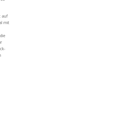
t auf
al mit
 die
ür
ick­
m