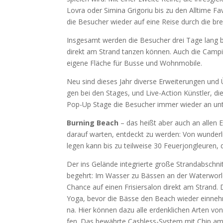
Lov­ra oder Simi­na Gri­go­riu bis zu den All­time F
die Besu­cher wie­der auf eine Rei­se durch die brei­
Ins­ge­samt wer­den die Besu­cher drei Tage lang be
direkt am Strand tan­zen kön­nen. Auch die Cam­pi
eige­ne Flä­che für Bus­se und Wohn­mo­bi­le.
Neu sind die­ses Jahr diver­se Erwei­te­run­gen und
gen bei den Stages, und Live-Action Künst­ler, die
Pop-Up Stage die Besu­cher immer wie­der an unter­
Bur­ning Beach
– das heißt aber auch an allen Eck
dar­auf war­ten, ent­deckt zu wer­den: Von wun­der­
legen kann bis zu teil­wei­se 30 Feu­er­jon­gleu­ren,
Der ins Gelän­de inte­grier­te gro­ße Strand­ab­schn
begehrt: Im Was­ser zu Bäs­sen an der Water­world 
Chan­ce auf einen Fri­sier­sa­lon direkt am Strand
Yoga, bevor die Bäs­se den Beach wie­der ein­neh­
na. Hier kön­nen dazu alle erdenk­li­chen Arten v
fen. Das bewähr­te Cashl­ess-Sys­tem mit Chip am 