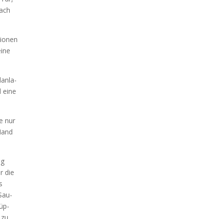
each
io­nen
eine
an­la­
d eine
ie nur
 Hand
ag
r die
s
 Sau­
hüp­
 zu