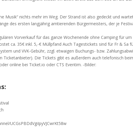
­sche Musik“ nichts mehr im Weg. Der Strand ist also gedeckt und war­te
­ge des ers­ten lang­jäh­rig amtie­ren­den Bür­ger­meis­ters, der je Fes­ti­v
 regu­lä­ren Vor­ver­kauf für das gan­ze Wochen­en­de ohne Cam­ping für um
­tet ca. 35€ inkl. 5,-€ Müll­pfand Auch Tages­ti­ckets sind für Fr & Sa f
kl. Sys­tem und VVK-Gebühr, zzgl. etwa­igen Buchungs- bzw. Zah­lungs­ab­w
m Ticket­an­bie­ter). Die Tickets gibt es außer­dem auch tele­fo­nisch bei
er online bei Ticket.io oder CTS Even­tim. ‑Bil­der:
s:
tival
ch
channel/UCGsPBDdVgiIpyVJCwrKt58w