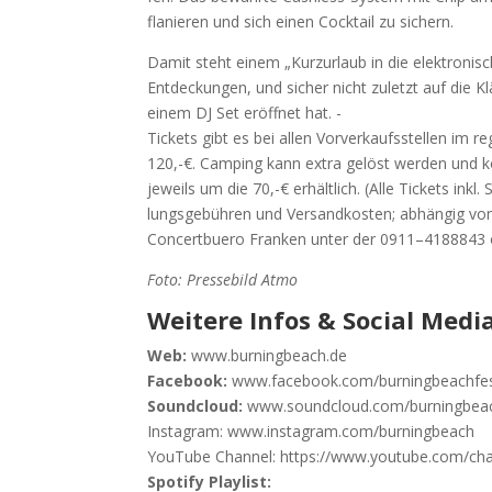
fla­nie­ren und sich einen Cock­tail zu sichern.
Damit steht einem „Kurz­ur­laub in die elek­tro­ni
Ent­de­ckun­gen, und sicher nicht zuletzt auf die Klän
einem DJ Set eröff­net hat. -
Tickets gibt es bei allen Vor­ver­kaufs­stel­len im
120,-€. Cam­ping kann extra gelöst wer­den und kos
jeweils um die 70,-€ erhält­lich. (Alle Tickets in
lungs­ge­büh­ren und Ver­sand­kos­ten; abhän­gig vo
Con­cert­bue­ro Fran­ken unter der 0911–4188843 od
Foto: Pres­se­bild Atmo
Weitere Infos & Social Media
Web:
www.burningbeach.de
Face­book:
www.facebook.com/burningbeachfes
Sound­cloud:
www.soundcloud.com/burningbea
Insta­gram: www.instagram.com/burningbeach
You­Tube Chan­nel: https://www.youtube.com/
Spo­ti­fy Play­list: