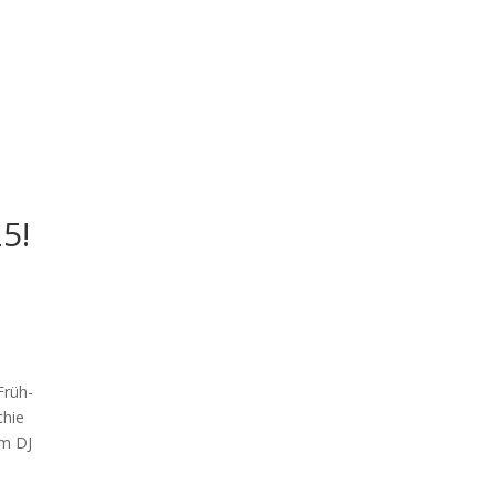
5!
 Früh­
chie
em DJ