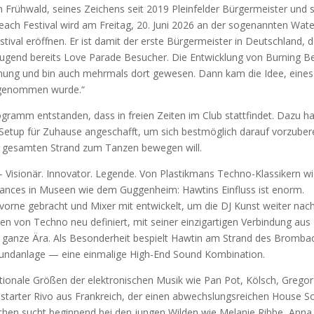
n Früh­wald, sei­nes Zei­chens seit 2019 Plein­fel­der Bür­ger­meis­ter und s
ach Fes­ti­val wird am Frei­tag, 20. Juni 2026 an der soge­nann­ten Wate
val eröff­nen. Er ist damit der ers­te Bür­ger­meis­ter in Deutsch­land, d
er Jugend bereits Love Para­de Besu­cher. Die Ent­wick­lung von Bur­ning 
Span­nung und bin auch mehr­mals dort gewe­sen. Dann kam die Idee, eine
f­ge­nom­men wur­de.“
pro­gramm ent­stan­den, dass in frei­en Zei­ten im Club statt­fin­det. Dazu h
Set­up für Zuhau­se ange­schafft, um sich best­mög­lich dar­auf vor­zu­be­re
n gesam­ten Strand zum Tan­zen bewe­gen will.
 Visio­när. Inno­va­tor. Legen­de. Von Plas­tik­mans Tech­no-Klas­si­kern w
man­ces in Muse­en wie dem Gug­gen­heim: Haw­tins Ein­fluss ist enorm.
vor­ne gebracht und Mixer mit ent­wi­ckelt, um die DJ Kunst wei­ter nac
 von Tech­no neu defi­niert, mit sei­ner ein­zig­ar­ti­gen Ver­bin­dung aus
ne gan­ze Ära. Als Beson­der­heit bespielt Haw­tin am Strand des Brom­b­a
nd­an­la­ge — eine ein­ma­li­ge High-End Sound Kom­bi­na­ti­on.
a­tio­na­le Grö­ßen der elek­tro­ni­schen Musik wie Pan Pot, Kölsch, Gre­gor
­star­ter Rivo aus Frank­reich, der einen abwechs­lungs­rei­chen House 
lei­chen sucht begin­nend bei den jun­gen Wil­den wie Mela­nie Rib­be, Anna