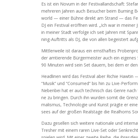
Es ist ein Novum in der Fes­ti­valland­schaft: Ste­fa
meh­re­ren Jah­ren auch Besu­cher beim Bur­ning Be
world — einer Büh­ne direkt am Strand — das Fes­ti­
DJ ein Fes­ti­val eröff­nen wird. „Ich war in mei­n
in mei­ner Stadt ver­fol­ge ich seit Jah­ren mit 
ning-Auf­tritts als DJ, die von allen begeis­tert au
Mitt­ler­wei­le ist dar­aus ein ernst­haf­tes Pro­ben­
der amtie­ren­de Bür­ger­meis­ter auch ein eige­nes 
90 Minu­ten wird sein Set dau­ern, bei dem er de
Head­linen wird das Fes­ti­val aber Richie Haw­tin —
“Musik“ und “Con­su­med“ bis hin zu Live-Per­for­
Neben­bei hat er auch tech­nisch das Gen­re nach 
ne zu brin­gen. Durch ihn wur­den somit die Gren­zen
ma­lis­mus, Tech­no­lo­gie und Kunst präg­te er ei
sees auf der gro­ßen Reals­ta­ge die Real­horns Sou
Dazu gesel­len sich wei­te­re natio­na­le und inter­n
Tres­her mit einem raren Live-Set oder Senk­recht
spie­len wird. Mit einer zwei­te Rei­he, die ihres­g