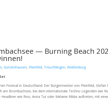
ombachsee — Burning Beach 202
winnen!
en
,
Gunzenhausen
,
Pleinfeld
,
Treuchtlingen
,
Weißenburg
 Set
en Fes­ti­val in Deutsch­land: Der Bür­ger­meis­ter von Plein­feld, Ste­fan
ach am Brom­b­ach­see, bei dem inter­na­tio­na­le Tech­no Legen­den wie Ri
 Head­li­ner wie Rivo, Anna Tur oder Mela­nie Rib­be auf­tre­ten, mit ein