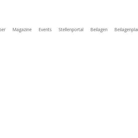
per
Magazine
Events
Stellenportal
Beilagen
Beilagenpla