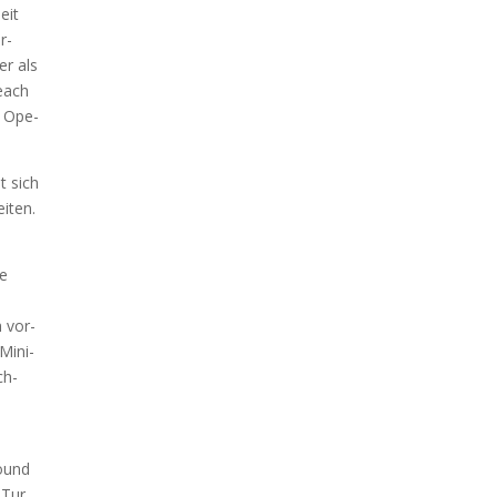
eit
r­
er als
Beach
s Ope­
at sich
i­ten.
ie
h vor­
 Mini­
ch­
Sound
 Tur,