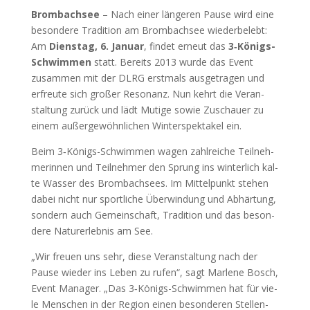
Brom­b­ach­see
– Nach einer län­ge­ren Pau­se wird eine
beson­de­re Tra­di­ti­on am Brom­b­ach­see wie­der­be­lebt:
Am
Diens­tag, 6. Janu­ar
, fin­det erneut das
3‑Kö­nigs-
Schwim­men
statt. Bereits 2013 wur­de das Event
zusam­men mit der DLRG erst­mals aus­ge­tra­gen und
erfreu­te sich gro­ßer Reso­nanz. Nun kehrt die Ver­an­
stal­tung zurück und lädt Muti­ge sowie Zuschau­er zu
einem außer­ge­wöhn­li­chen Win­ter­spek­ta­kel ein.
Beim 3‑Kö­nigs-Schwim­men wagen zahl­rei­che Teil­neh­
me­rin­nen und Teil­neh­mer den Sprung ins win­ter­lich kal­
te Was­ser des Brom­b­ach­sees. Im Mit­tel­punkt ste­hen
dabei nicht nur sport­li­che Über­win­dung und Abhär­tung,
son­dern auch Gemein­schaft, Tra­di­ti­on und das beson­
de­re Natur­er­leb­nis am See.
„Wir freu­en uns sehr, die­se Ver­an­stal­tung nach der
Pau­se wie­der ins Leben zu rufen“, sagt Mar­le­ne Bosch,
Event Mana­ger. „Das 3‑Kö­nigs-Schwim­men hat für vie­
le Men­schen in der Regi­on einen beson­de­ren Stel­len­