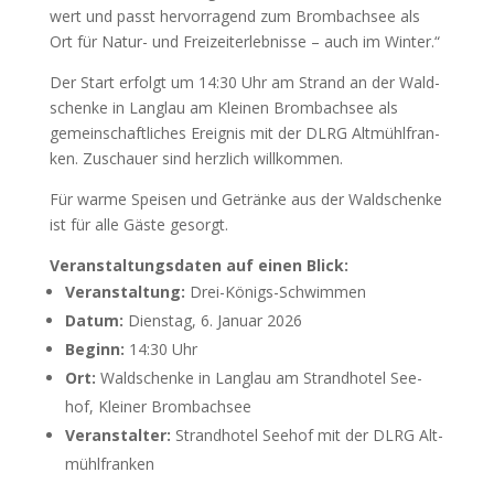
wert und passt her­vor­ra­gend zum Brom­b­ach­see als
Ort für Natur- und Freizeit­erlebnisse – auch im Win­ter.“
Der Start erfolgt um 14:30 Uhr am Strand an der Wald­
schen­ke in Langlau am Klei­nen Brom­b­ach­see als
gemein­schaft­li­ches Ereig­nis mit der DLRG Alt­mühl­fran­
ken. Zuschau­er sind herz­lich will­kom­men.
Für war­me Spei­sen und Geträn­ke aus der Wald­schen­ke
ist für alle Gäs­te gesorgt.
Ver­an­stal­tungs­da­ten auf einen Blick:
Ver­an­stal­tung:
Drei-Königs-Schwim­men
Datum:
Diens­tag, 6. Janu­ar 2026
Beginn:
14:30 Uhr
Ort:
Wald­schen­ke in Langlau am Strand­ho­tel See­
hof, Klei­ner Brom­b­ach­see
Ver­an­stal­ter:
Strand­ho­tel See­hof mit der DLRG Alt­
mühl­fran­ken