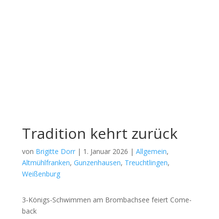
Tradition kehrt zurück
von
Brigitte Dorr
|
1. Januar 2026
|
Allgemein
,
Altmühlfranken
,
Gunzenhausen
,
Treuchtlingen
,
Weißenburg
3‑Kö­nigs-Schwim­men am Brom­b­ach­see fei­ert Come­
back