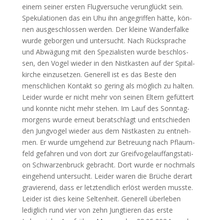
einem sei­ner ers­ten Flug­ver­su­che ver­un­glückt sein.
Spe­ku­la­tio­nen das ein Uhu ihn ange­grif­fen hät­te, kön­
nen aus­ge­schlos­sen wer­den. Der klei­ne Wan­der­fal­ke
wur­de gebor­gen und unter­sucht. Nach Rück­spra­che
und Abwä­gung mit den Spe­zia­lis­ten wur­de beschlos­
sen, den Vogel wie­der in den Nist­kas­ten auf der Spi­tal­
kir­che ein­zu­set­zen. Gene­rell ist es das Bes­te den
mensch­li­chen Kon­takt so gering als mög­lich zu hal­ten.
Lei­der wur­de er nicht mehr von sei­nen Eltern gefüt­tert
und konn­te nicht mehr ste­hen. Im Lauf des Sonn­tag­
mor­gens wur­de erneut berat­schlagt und ent­schie­den
den Jung­vo­gel wie­der aus dem Nist­kas­ten zu ent­neh­
men. Er wur­de umge­hend zur Betreu­ung nach Pflaum­
feld gefah­ren und von dort zur Greif­vo­gel­auf­fang­sta­ti­
on Schwar­zen­bruck gebracht. Dort wur­de er noch­mals
ein­ge­hend unter­sucht. Lei­der waren die Brü­che der­art
gra­vie­rend, dass er letzt­end­lich erlöst wer­den muss­te.
Lei­der ist dies kei­ne Sel­ten­heit. Gene­rell über­le­ben
ledig­lich rund vier von zehn Jung­tie­ren das ers­te