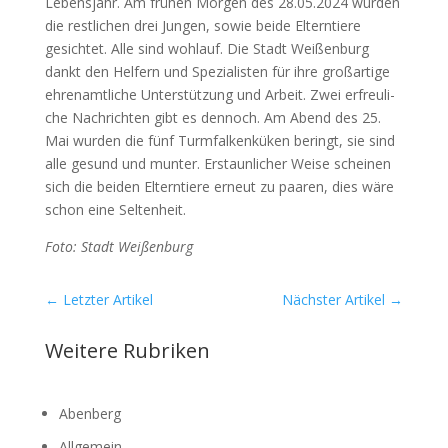
Lebens­jahr. Am frü­hen Mor­gen des 28.05.2024 wur­den
die rest­li­chen drei Jun­gen, sowie bei­de Eltern­tie­re
gesich­tet. Alle sind wohl­auf. Die Stadt Wei­ßen­burg
dankt den Hel­fern und Spe­zia­lis­ten für ihre groß­ar­ti­ge
ehren­amt­li­che Unter­stüt­zung und Arbeit. Zwei erfreu­li­
che Nach­rich­ten gibt es den­noch. Am Abend des 25.
Mai wur­den die fünf Turm­fal­ken­kü­ken beringt, sie sind
alle gesund und mun­ter. Erstaun­li­cher Wei­se schei­nen
sich die bei­den Eltern­tie­re erneut zu paa­ren, dies wäre
schon eine Sel­ten­heit.
Foto: Stadt Wei­ßen­burg
←
Letzter Artikel
Nächster Artikel
→
Weitere Rubriken
Abenberg
Allgemein