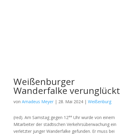
Weißenburger
Wanderfalke verunglückt
von
Amadeus Meyer
|
28. Mai 2024
|
Weißenburg
(red). Am Sams­tag gegen 12°° Uhr wur­de von einem
Mit­ar­bei­ter der städ­ti­schen Ver­kehrs­über­wa­chung ein
ver­letz­ter jun­ger Wan­der­fal­ke gefun­den. Er muss bei