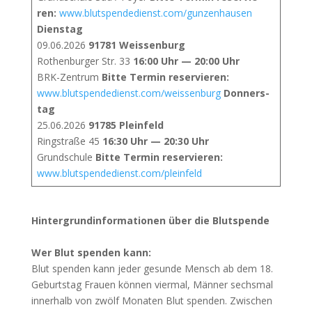
ren:
www.blutspendedienst.com/gunzenhausen
Diens­tag
09.06.2026
91781 Weis­sen­burg
Rothen­bur­ger Str. 33
16:00 Uhr — 20:00 Uhr
BRK-Zen­trum
Bit­te Ter­min reser­vie­ren:
www.blutspendedienst.com/weissenburg
Don­ners­
tag
25.06.2026
91785 Plein­feld
Ring­stra­ße 45
16:30 Uhr — 20:30 Uhr
Grund­schu­le
Bit­te Ter­min reser­vie­ren:
www.blutspendedienst.com/pleinfeld
Hin­ter­grund­in­for­ma­tio­nen über die Blut­spen­de
Wer Blut spen­den kann:
Blut spen­den kann jeder gesun­de Mensch ab dem 18.
Geburts­tag Frau­en kön­nen vier­mal, Män­ner sechs­mal
inner­halb von zwölf Mona­ten Blut spen­den. Zwi­schen