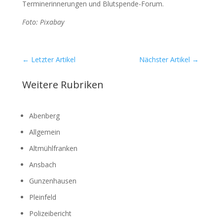
Ter­min­er­in­ne­run­gen und Blut­spen­de-Forum.
Foto: Pix­a­bay
←
Letzter Artikel
Nächster Artikel
→
Weitere Rubriken
Abenberg
Allgemein
Altmühlfranken
Ansbach
Gunzenhausen
Pleinfeld
Polizeibericht