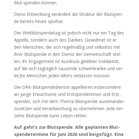
Blut spen­den kön­nen.
Die­se Ent­wick­lung ver­än­dert die Struk­tur der Blut­spen­
de bereits heu­te spür­bar.
Der Welt­blut­spen­de­tag ist jedoch nicht nur ein Tag des
Appells, son­dern auch des Dan­kes. Gewid­met ist er
den Men­schen, die sich regel­mä­ßig und selbst­los mit
ihrer Blut­spen­de in den Dienst der Gemein­schaft stel­
len. Ihr Enga­ge­ment ist Aus­druck geleb­ter Soli­da­ri­tät,
auf die sich tag­täg­lich tau­sen­de schwer­kran­ke und ver­
letz­te Men­schen jeden Alters ver­las­sen müs­sen.
Die DRK-Blut­spen­de­diens­te appel­lie­ren ins­be­son­de­re
an jun­ge Erwach­se­ne und Erst­spen­de­rin­nen und Erst­
spen­der, sich mit dem The­ma Blut­spen­de aus­ein­an­der­
zu­set­zen und Ver­ant­wor­tung zu über­neh­men. Jede ein­
zel­ne Blut­spen­de kann Leben ret­ten.
Auf geht’s zur Blut­spen­de: Alle geplan­ten Blut­
spen­de­ter­mi­ne für Juni 2026 sind bei­gefügt. Eine