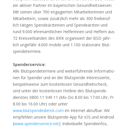
ein akti­ver Part­ner im baye­ri­schen Gesund­heits­we­sen.
Mit sei­nen über 700 enga­gier­ten Mit­ar­bei­te­rin­nen und
Mit­ar­bei­tern, sowie zusätz­lich mehr als 300 frei­be­ruf­
lich täti­gen Spen­de­ärz­tin­nen und Spen­de­ärz­ten und
rund 9.000 ehren­amt­li­chen Hel­fe­rin­nen und Hel­fern aus
72 Kreis­ver­bän­den des BRK orga­ni­siert der BSD jähr­
lich unge­fähr 4.000 mobi­le und 1.100 sta­tio­nä­re Blut­
spen­de­ter­mi­ne.
Spen­der­ser­vice:
Alle Blut­spen­de­ter­mi­ne und wei­ter­füh­ren­de Infor­ma­tio­
nen für Spen­der und an der Blut­spen­de Inter­es­sier­te,
bei­spiels­wei­se zum kos­ten­lo­sen Gesund­heits­check,
sind unter der kos­ten­lo­sen Hot­line des Blut­spen­de­
diens­tes 0800 11 949 11 (Mo-Do 8.00 bis 17.00 Uhr, Fr
8.00 bis 16.00 Uhr) oder unter
www.blutspendedienst.com
im Inter­net abruf­bar. Wir
emp­feh­len unse­re Blut­spen­de-App für iOS und Android
(
www.spenderservice.net
): Indi­vi­du­el­le Spen­de­infos,