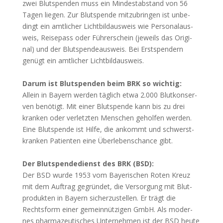
zwei Blut­spen­den muss ein Min­dest­ab­stand von 56
Tagen lie­gen. Zur Blut­spen­de mit­zu­brin­gen ist unbe­
dingt ein amt­li­cher Licht­bild­aus­weis wie Per­so­nal­aus­
weis, Rei­se­pass oder Füh­rer­schein (jeweils das Ori­gi­
nal) und der Blut­spen­de­aus­weis. Bei Erst­spen­dern
genügt ein amt­li­cher Licht­bild­aus­weis.
Dar­um ist Blut­spen­den beim BRK so wich­tig:
Allein in Bay­ern wer­den täg­lich etwa 2.000 Blut­kon­ser­
ven benö­tigt. Mit einer Blut­spen­de kann bis zu drei
kran­ken oder ver­letz­ten Men­schen gehol­fen wer­den.
Eine Blut­spen­de ist Hil­fe, die ankommt und schwerst­
kran­ken Pati­en­ten eine Über­le­bens­chan­ce gibt.
Der Blut­spen­de­dienst des BRK (BSD):
Der BSD wur­de 1953 vom Baye­ri­schen Roten Kreuz
mit dem Auf­trag gegrün­det, die Ver­sor­gung mit Blut­
pro­duk­ten in Bay­ern sicher­zu­stel­len. Er trägt die
Rechts­form einer gemein­nüt­zi­gen GmbH. Als moder­
nes phar­ma­zeu­ti­sches Unter­neh­men ist der BSD heu­te