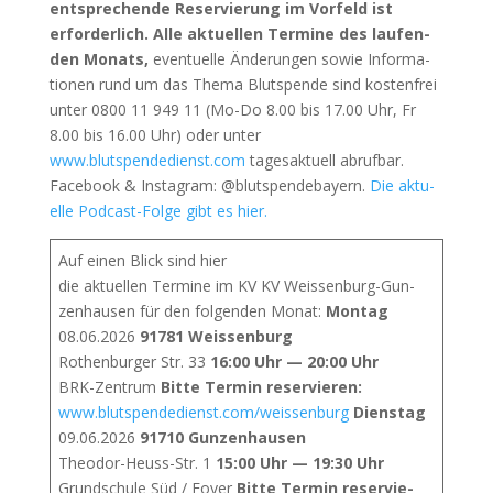
ent­spre­chen­de Reser­vie­rung im Vor­feld ist
erfor­der­lich. Alle aktu­el­len Ter­mi­ne des lau­fen­
den Monats,
even­tu­el­le Ände­run­gen sowie Infor­ma­
tio­nen rund um das The­ma Blut­spen­de sind kos­ten­frei
unter 0800 11 949 11 (Mo-Do 8.00 bis 17.00 Uhr, Fr
8.00 bis 16.00 Uhr) oder unter
www.blutspendedienst.com
tages­ak­tu­ell abruf­bar.
Face­book & Insta­gram: @blutspendebayern.
Die aktu­
el­le Pod­cast-Fol­ge gibt es hier.
Auf einen Blick sind hier
die aktu­el­len Ter­mi­ne im KV KV Weis­sen­burg-Gun­
zen­hau­sen für den fol­gen­den Monat:
Mon­tag
08.06.2026
91781 Weis­sen­burg
Rothen­bur­ger Str. 33
16:00 Uhr — 20:00 Uhr
BRK-Zen­trum
Bit­te Ter­min reser­vie­ren:
www.blutspendedienst.com/weissenburg
Diens­tag
09.06.2026
91710 Gun­zen­hau­sen
Theo­dor-Heuss-Str. 1
15:00 Uhr — 19:30 Uhr
Grund­schu­le Süd / Foy­er
Bit­te Ter­min reser­vie­