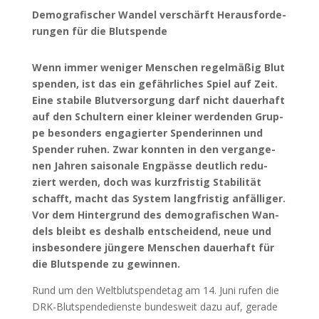
Demo­gra­fi­scher Wan­del ver­schärft Her­aus­for­de­
run­gen für die Blut­spen­de
Wenn immer weni­ger Men­schen regel­mä­ßig Blut
spen­den, ist das ein gefähr­li­ches Spiel auf Zeit.
Eine sta­bi­le Blut­ver­sor­gung darf nicht dau­er­haft
auf den Schul­tern einer klei­ner wer­den­den Grup­
pe beson­ders enga­gier­ter Spen­de­rin­nen und
Spen­der ruhen. Zwar konn­ten in den ver­gan­ge­
nen Jah­ren sai­so­na­le Eng­päs­se deut­lich redu­
ziert wer­den, doch was kurz­fris­tig Sta­bi­li­tät
schafft, macht das Sys­tem lang­fris­tig anfäl­li­ger.
Vor dem Hin­ter­grund des demo­gra­fi­schen Wan­
dels bleibt es des­halb ent­schei­dend, neue und
ins­be­son­de­re jün­ge­re Men­schen dau­er­haft für
die Blut­spen­de zu gewin­nen.
Rund um den Welt­blut­spen­de­tag am 14. Juni rufen die
DRK-Blut­spen­de­diens­te bun­des­weit dazu auf, gera­de