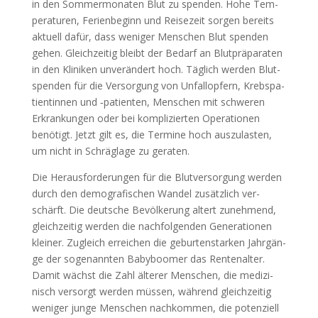
in den Som­mer­mo­na­ten Blut zu spen­den. Hohe Tem­
pe­ra­tu­ren, Feri­en­be­ginn und Rei­se­zeit sor­gen bereits
aktu­ell dafür, dass weni­ger Men­schen Blut spen­den
gehen. Gleich­zei­tig bleibt der Bedarf an Blut­prä­pa­ra­ten
in den Kli­ni­ken unver­än­dert hoch. Täg­lich wer­den Blut­
spen­den für die Ver­sor­gung von Unfall­op­fern, Krebs­pa­
ti­en­tin­nen und ‑pati­en­ten, Men­schen mit schwe­ren
Erkran­kun­gen oder bei kom­pli­zier­ten Ope­ra­tio­nen
benö­tigt. Jetzt gilt es, die Ter­mi­ne hoch aus­zu­las­ten,
um nicht in Schräg­la­ge zu gera­ten.
Die Her­aus­for­de­run­gen für die Blut­ver­sor­gung wer­den
durch den demo­gra­fi­schen Wan­del zusätz­lich ver­
schärft. Die deut­sche Bevöl­ke­rung altert zuneh­mend,
gleich­zei­tig wer­den die nach­fol­gen­den Gene­ra­tio­nen
klei­ner. Zugleich errei­chen die gebur­ten­star­ken Jahr­gän­
ge der soge­nann­ten Baby­boo­mer das Ren­ten­al­ter.
Damit wächst die Zahl älte­rer Men­schen, die medi­zi­
nisch ver­sorgt wer­den müs­sen, wäh­rend gleich­zei­tig
weni­ger jun­ge Men­schen nach­kom­men, die poten­zi­ell