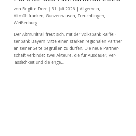
von
Brigitte Dorr
|
31. Juli 2026
|
Allgemein
,
Altmühlfranken
,
Gunzenhausen
,
Treuchtlingen
,
Weißenburg
Der Alt­mühl­trail freut sich, mit der Volks­bank Raiff­ei­
sen­bank Bay­ern Mit­te einen star­ken regio­na­len Part­ner
an sei­ner Sei­te begrü­ßen zu dür­fen. Die neue Part­ner­
schaft ver­bin­det zwei Akteu­re, die für Aus­dau­er, Ver­
läss­lich­keit und die enge...