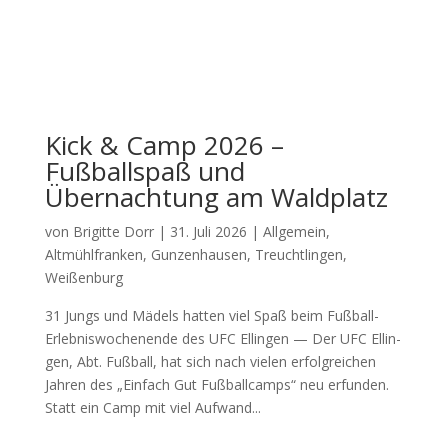
Kick & Camp 2026 –
Fußballspaß und
Übernachtung am Waldplatz
von
Brigitte Dorr
|
31. Juli 2026
|
Allgemein
,
Altmühlfranken
,
Gunzenhausen
,
Treuchtlingen
,
Weißenburg
31 Jungs und Mädels hat­ten viel Spaß beim Fuß­ball-
Erleb­nis­wo­chen­en­de des UFC Ellin­gen — Der UFC Ellin­
gen, Abt. Fuß­ball, hat sich nach vie­len erfolg­rei­chen
Jah­ren des „Ein­fach Gut Fuß­ball­camps“ neu erfun­den.
Statt ein Camp mit viel Auf­wand...