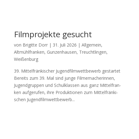
Filmprojekte gesucht
von
Brigitte Dorr
|
31. Juli 2026
|
Allgemein
,
Altmühlfranken
,
Gunzenhausen
,
Treuchtlingen
,
Weißenburg
39. Mit­tel­frän­ki­scher Jugend­film­wett­be­werb gestar­tet
Bereits zum 39. Mal sind jun­ge Fil­me­ma­che­rin­nen,
Jugend­grup­pen und Schul­klas­sen aus ganz Mit­tel­fran­
ken auf­ge­ru­fen, ihre Pro­duk­tio­nen zum Mit­tel­frän­ki­
schen Jugend­film­wett­be­werb...