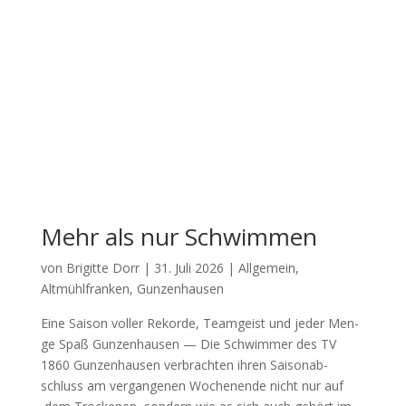
Mehr als nur Schwimmen
von
Brigitte Dorr
|
31. Juli 2026
|
Allgemein
,
Altmühlfranken
,
Gunzenhausen
Eine Sai­son vol­ler Rekor­de, Team­geist und jeder Men­
ge Spaß Gun­zen­hau­sen — Die Schwim­mer des TV
1860 Gun­zen­hau­sen ver­brach­ten ihren Sai­son­ab­
schluss am ver­gan­ge­nen Wochen­en­de nicht nur auf