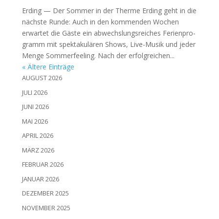
Erding — Der Som­mer in der Ther­me Erding geht in die
nächs­te Run­de: Auch in den kom­men­den Wochen
erwar­tet die Gäs­te ein abwechs­lungs­rei­ches Feri­en­pro­
gramm mit spek­ta­ku­lä­ren Shows, Live-Musik und jeder
Men­ge Som­mer­fee­ling. Nach der erfolg­rei­chen...
« Ältere Einträge
AUGUST 2026
JULI 2026
JUNI 2026
MAI 2026
APRIL 2026
MÄRZ 2026
FEBRUAR 2026
JANUAR 2026
DEZEMBER 2025
NOVEMBER 2025