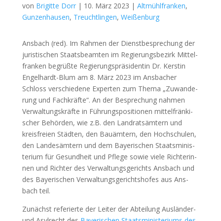
von
Brigitte Dorr
|
10. März 2023
|
Altmühlfranken
,
Gunzenhausen
,
Treuchtlingen
,
Weißenburg
Ans­bach (red). Im Rah­men der Dienst­be­spre­chung der
juris­ti­schen Staats­be­am­ten im Regie­rungs­be­zirk Mit­tel­
fran­ken begrüß­te Regie­rungs­prä­si­den­tin Dr. Kers­tin
Engel­hardt-Blum am 8. März 2023 im Ans­ba­cher
Schloss ver­schie­de­ne Exper­ten zum The­ma „Zuwan­de­
rung und Fach­kräf­te“. An der Bespre­chung nah­men
Ver­wal­tungs­kräf­te in Füh­rungs­po­si­tio­nen mit­tel­frän­ki­
scher Behör­den, wie z.B. den Land­rats­äm­tern und
kreis­frei­en Städ­ten, den Bau­äm­tern, den Hoch­schu­len,
den Lan­des­äm­tern und dem Baye­ri­schen Staats­mi­nis­
te­ri­um für Gesund­heit und Pfle­ge sowie vie­le Rich­te­rin­
nen und Rich­ter des Ver­wal­tungs­ge­richts Ans­bach und
des Baye­ri­schen Ver­wal­tungs­ge­richts­ho­fes aus Ans­
bach teil.
Zunächst refe­rier­te der Lei­ter der Abtei­lung Aus­län­der-
und Asyl­recht des
Baye­ri­schen Staats­mi­nis­te­ri­ums des