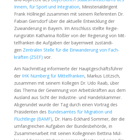
Innern, für Sport und Inte­gra­ti­on
, Minis­te­ri­al­di­ri­gent
Frank Höll­rie­gel zusam­men mit sei­nem Refe­ren­ten Dr.
Fabi­an Giers­dorf über die aktu­el­le Ent­wick­lung der
Zuwan­de­rung in Bay­ern. Im Anschluss stell­te Regie­
rungs­rä­tin Katha­ri­na Röß­ler von der Regie­rung von Mit­
tel­fran­ken die Auf­ga­ben der bay­ern­weit zustän­di­
gen
Zen­tra­len Stel­le für die Ein­wan­de­rung von Fach­
kräf­ten (ZSEF)
vor.
Am Nach­mit­tag infor­mier­te der Haupt­ge­schäfts­füh­rer
der
IHK Nürn­berg für Mit­tel­fran­ken
, Mar­kus Lötzsch,
zusam­men mit sei­nem Kol­le­gen Dr. Udo Raab, über
das The­ma der Gewin­nung von Arbeits­kräf­ten aus dem
Aus­land aus Sicht der Indus­trie- und Han­dels­kam­mer.
Abge­run­det wur­de der Tag durch einen Vor­trag des
Prä­si­den­ten des
Bun­des­am­tes für Migra­ti­on und
Flücht­lin­ge (BAMF)
, Dr. Hans-Eck­hard Som­mer, der die
umfang­rei­chen Auf­ga­ben der Bun­des­be­hör­de, in
Zusam­men­ar­beit mit sei­nen Kol­le­gin­nen Bet­ti­na Mül­