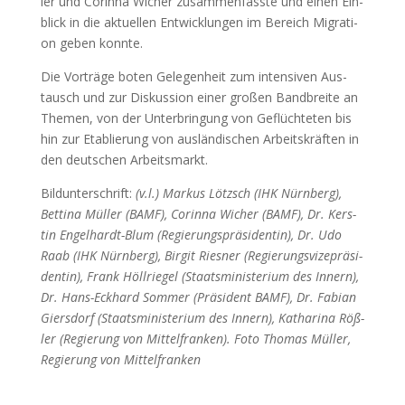
ler und Corin­na Wicher zusam­men­fass­te und einen Ein­
blick in die aktu­el­len Ent­wick­lun­gen im Bereich Migra­ti­
on geben konn­te.
Die Vor­trä­ge boten Gele­gen­heit zum inten­si­ven Aus­
tausch und zur Dis­kus­si­on einer gro­ßen Band­brei­te an
The­men, von der Unter­brin­gung von Geflüch­te­ten bis
hin zur Eta­blie­rung von aus­län­di­schen Arbeits­kräf­ten in
den deut­schen Arbeits­markt.
Bild­un­ter­schrift:
(v.l.) Mar­kus Lötzsch (IHK Nürn­berg),
Bet­ti­na Mül­ler (BAMF), Corin­na Wicher (BAMF), Dr. Kers­
tin Engel­hardt-Blum (Regie­rungs­prä­si­den­tin), Dr. Udo
Raab (IHK Nürn­berg), Bir­git Ries­ner (Regie­rungs­vi­ze­prä­si­
den­tin), Frank Höll­rie­gel (Staats­mi­nis­te­ri­um des Innern),
Dr. Hans-Eck­hard Som­mer (Prä­si­dent BAMF), Dr. Fabi­an
Giers­dorf (Staats­mi­nis­te­ri­um des Innern), Katha­ri­na Röß­
ler (Regie­rung von Mit­tel­fran­ken). Foto Tho­mas Mül­ler,
Regie­rung von Mit­tel­fran­ken