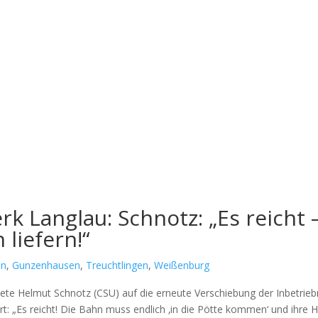
rk Langlau: Schnotz: „Es reicht 
 liefern!“
en
,
Gunzenhausen
,
Treuchtlingen
,
Weißenburg
­ne­te Hel­mut Schnotz (CSU) auf die erneu­te Ver­schie­bung der Inbe­trieb
ert: „Es reicht! Die Bahn muss end­lich ‚in die Pöt­te kom­men‘ und ihre 