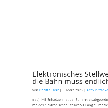
Elektronisches Stellwe
die Bahn muss endlich
von
Brigitte Dorr
|
3. März 2025
|
Altmühlfrank
(red). Mit Ent­set­zen hat der Stimm­kreis­ab­ge­ord
me des elek­tro­ni­schen Stell­werks Langlau reagi