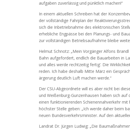
auf­ga­ben zuver­läs­sig und pünkt­lich machen!“
In einem aktu­el­len Schrei­ben hat der Kon­zern­be­
der voll­stän­di­ge Fahr­plan der Reak­ti­vie­rungs­str
sich die Inbe­trieb­nah­me des elek­tro­ni­schen St
erheb­li­che Eng­päs­se bei den Pla­nungs- und Bau­aus
zur voll­stän­di­gen Betriebs­auf­nah­me blei­be wei­
Hel­mut Schnotz: „Mein Vor­gän­ger Alfons Brandl
Bahn auf­ge­for­dert, end­lich die Bau­ar­bei­ten i
und alles wer­de recht­zei­tig fer­tig‘. Die Wirk­l
reden. Ich habe des­halb Mit­te März ein Gespräch 
är­ge­rung deut­lich Luft machen wer­de.“
Der CSU-Abge­ord­ne­te will es aber nicht bei die­
und Wei­ßen­burg-Gun­zen­hau­sen haben sich auf di
einen funk­tio­nie­ren­den Schie­nen­nah­ver­kehr mit 
höchs­ter Stel­le geben: „Ich wer­de daher beim baye
neu­en Bun­des­ver­kehrs­mi­nis­ter. Auf den aktu­el­
Land­rat Dr. Jür­gen Lud­wig: „Die Bau­maß­nah­men 