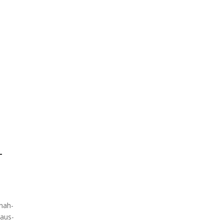
–
­nah­
Haus­