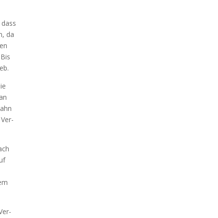
, dass
nn, da
­en
 Bis
ieb.
ie
lan
 Bahn
 Ver­
bach
uf
nem
Ver­