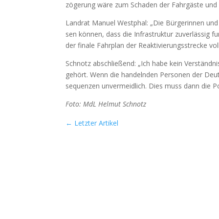
zö­ge­rung wäre zum Scha­den der Fahr­gäs­te und 
Land­rat Manu­el West­phal: „Die Bür­ge­rin­nen un
sen kön­nen, dass die Infra­struk­tur zuver­läs­sig 
der fina­le Fahr­plan der Reak­ti­vie­rungs­stre­cke vo
Schnotz abschlie­ßend: „Ich habe kein Ver­ständ­nis
gehört. Wenn die han­deln­den Per­so­nen der Deut­
se­quen­zen unver­meid­lich. Dies muss dann die Pol
Foto: MdL Hel­mut Schnotz
←
Letzter Artikel