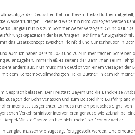
voll­mäch­tig­te der Deut­schen Bahn in Bay­ern Hei­ko Bütt­ner mit­ge­teilt
e­cke Was­ser­trü­din­gen – Plein­feld wei­ter­hin nicht voll­zo­gen wer­den ka
ell­werks Langlau nun bis zum Som­mer wei­ter ver­zö­gert. Grund dafür sei
­füh­rungs­ka­pa­zi­tä­ten der beauf­trag­ten Fach­fir­ma für Signal­tech­nik.
ter­hin das Ersatz­kon­zept zwi­schen Plein­feld und Gun­zen­hau­sen in Betr
 und auch ich haben bereits 2023 und 2024 in mehr­fa­chen Schrei­ben d
n Langlau anzu­ge­hen. Immer hieß es sei­tens der Bahn ‚man sei im Fahr­p
ich­keit sieht anders aus. Nun muss man deut­lich von einem Ver­sa­gen der
mit dem Kon­zern­be­voll­mäch­tig­ten Hei­ko Bütt­ner, in dem ich mei­ner
sem Gespräch belas­sen. Der Frei­staat Bay­ern und die Land­krei­se Ans­
e Zusa­gen der Bahn ver­las­sen und zum Bei­spiel ihre Bus­fahr­plä­ne a
hoher Inten­si­tät aus­ge­rich­tet. Es muss nun ein poli­ti­sches Signal von
­ri­schen Ver­kehrs­mi­nis­ter inter­ve­nie­ren genau­so wie zeit­nah bei ei
len „Ampel-Minis­ter“ set­ze ich hier nicht mehr“, so Schnotz wei­ter.
in Langlau müs­sen wie zuge­sagt fer­tig­ge­stellt wer­den. Eine erneu­te 