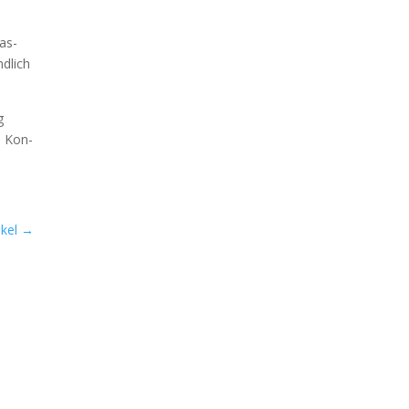
las­
d­lich
g
e Kon­
kel
→