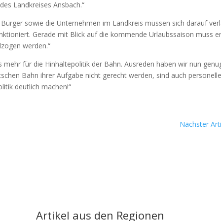
des Land­krei­ses Ans­bach.“
d Bür­ger sowie die Unter­neh­men im Land­kreis müs­sen sich dar­auf ver­
funk­tio­niert. Gera­de mit Blick auf die kom­men­de Urlaubs­sai­son muss en
ll­zo­gen wer­den.“
 mehr für die Hin­hal­te­po­li­tik der Bahn. Aus­re­den haben wir nun genu
schen Bahn ihrer Auf­ga­be nicht gerecht wer­den, sind auch per­so­nel­l
i­tik deut­lich machen!“
Nächster Arti
Artikel aus den Regionen