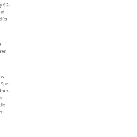
 größ­
und
l­fer
e
­ren,
hs­
e Spe­
t­pro­
ie
die
 im