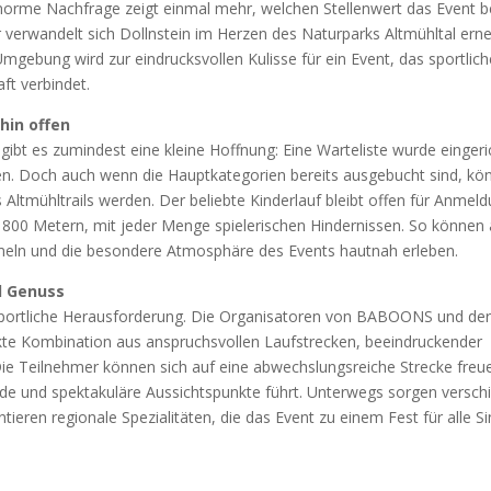
nor­me Nach­fra­ge zeigt ein­mal mehr, wel­chen Stel­len­wert das Event b
 ver­wan­delt sich Dolln­stein im Her­zen des Natur­parks Alt­mühl­tal erne
mge­bung wird zur ein­drucks­vol­len Kulis­se für ein Event, das sport­li­c
ft ver­bin­det.
r­hin offen
gibt es zumin­dest eine klei­ne Hoff­nung: Eine War­te­lis­te wur­de ein­ge­ri
­gen. Doch auch wenn die Haupt­ka­te­go­rien bereits aus­ge­bucht sind, kö
es Alt­mühl­trails wer­den. Der belieb­te Kin­der­lauf bleibt offen für Anmel­
800 Metern, mit jeder Men­ge spie­le­ri­schen Hin­der­nis­sen. So kön­nen
­meln und die beson­de­re Atmo­sphä­re des Events haut­nah erle­ben.
nd Genuss
sport­li­che Her­aus­for­de­rung. Die Orga­ni­sa­to­ren von BABOONS und de
te Kom­bi­na­ti­on aus anspruchs­vol­len Lauf­stre­cken, beein­dru­cken­der
n. Die Teil­neh­mer kön­nen sich auf eine abwechs­lungs­rei­che Stre­cke freu­
e und spek­ta­ku­lä­re Aus­sichts­punk­te führt. Unter­wegs sor­gen ver­schi
n­tie­ren regio­na­le Spe­zia­li­tä­ten, die das Event zu einem Fest für alle Si