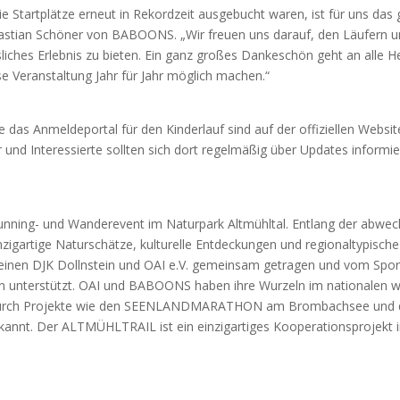
ie Start­plät­ze erneut in Rekord­zeit aus­ge­bucht waren, ist für uns das
Bas­ti­an Schö­ner von BABOONS. „Wir freu­en uns dar­auf, den Läu­fern 
i­ches Erleb­nis zu bie­ten. Ein ganz gro­ßes Dan­ke­schön geht an alle He
e Ver­an­stal­tung Jahr für Jahr mög­lich machen.“
ie das Anmel­de­por­tal für den Kin­der­lauf sind auf der offi­zi­el­len Web­sit
 und Inter­es­sier­te soll­ten sich dort regel­mä­ßig über Updates infor­mie
n­ning- und Wan­de­re­vent im Natur­park Alt­mühl­tal. Ent­lang der abwec
g­ar­ti­ge Natur­schät­ze, kul­tu­rel­le Ent­de­ckun­gen und regio­nal­ty­pi­sch
­ei­nen DJK Dolln­stein und OAI e.V. gemein­sam getra­gen und vom Spor
 unter­stützt. OAI und BABOONS haben ihre Wur­zeln im natio­na­len w
hr durch Pro­jek­te wie den SEENLANDMARATHON am Brom­b­ach­see und 
annt. Der ALTMÜHLTRAIL ist ein ein­zig­ar­ti­ges Koope­ra­ti­ons­pro­jekt