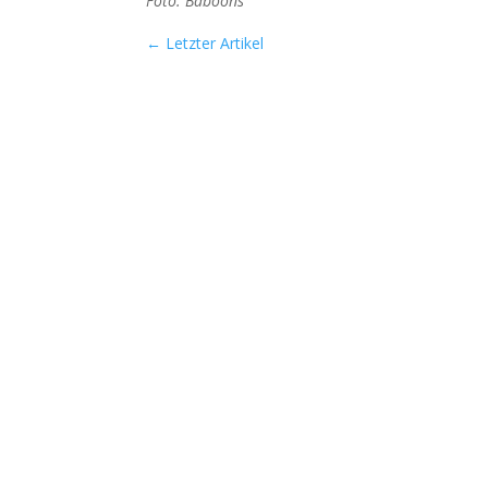
Foto: Baboons
←
Letzter Artikel