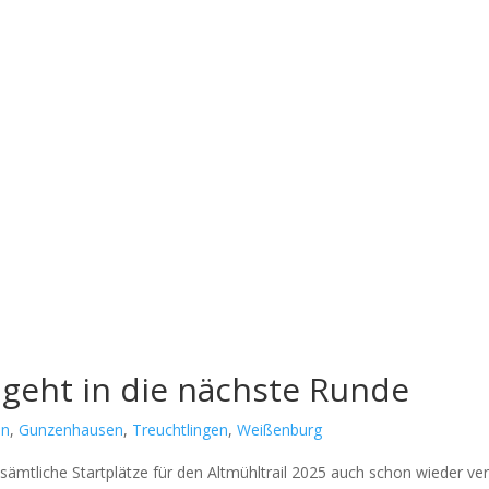
 geht in die nächste Runde
en
,
Gunzenhausen
,
Treuchtlingen
,
Weißenburg
t­li­che Start­plät­ze für den Alt­mühl­trail 2025 auch schon wie­der ver