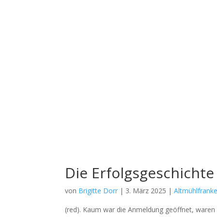
Die Erfolgsgeschichte
von
Brigitte Dorr
|
3. März 2025
|
Altmühlfrank
(red). Kaum war die Anmel­dung geöff­net, waren säm