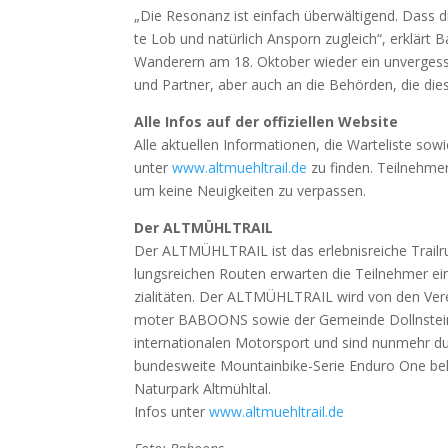
„Die Reso­nanz ist ein­fach über­wäl­ti­gend. Dass d
te Lob und natür­lich Ansporn zugleich“, erklärt 
Wan­de­rern am 18. Okto­ber wie­der ein unver­gess­l
und Part­ner, aber auch an die Behör­den, die die­s
Alle Infos auf der offi­zi­el­len Web­site
Alle aktu­el­len Infor­ma­tio­nen, die War­te­lis­te sow
unter
www.altmuehltrail.de
zu fin­den. Teil­neh­mer
um kei­ne Neu­ig­kei­ten zu ver­pas­sen.
Der ALTMÜHLTRAIL
Der ALTMÜHLTRAIL ist das erleb­nis­rei­che Trail­ru
lungs­rei­chen Rou­ten erwar­ten die Teil­neh­mer ein­zi
zia­li­tä­ten. Der ALTMÜHLTRAIL wird von den Ver
mo­ter BABOONS sowie der Gemein­de Dolln­stein
inter­na­tio­na­len Motor­sport und sind nun­me
bun­des­wei­te Moun­tain­bike-Serie Endu­ro One bek
Natur­park Alt­mühl­tal.
Infos unter
www.altmuehltrail.de