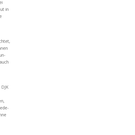
ei
ut in
he
ch­tet,
n­nen
dun­
 auch
r DJK
en,
e­de­
n­ne