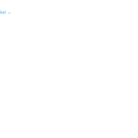
kel
→