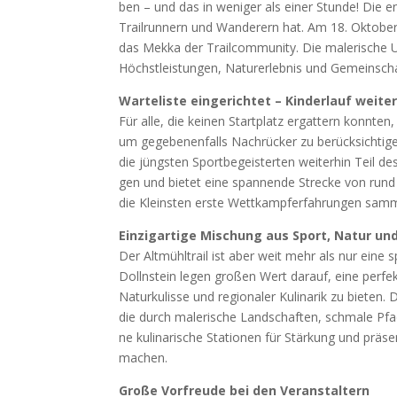
ben – und das in weni­ger als einer Stun­de! Die e
Trail­run­nern und Wan­de­rern hat. Am 18. Okto­ber
das Mek­ka der Trail­com­mu­ni­ty. Die male­ri­sche U
Höchst­leis­tun­gen, Natur­er­leb­nis und Gemein­scha
War­te­lis­te ein­ge­rich­tet – Kin­der­lauf wei­te
Für alle, die kei­nen Start­platz ergat­tern konn­ten, 
um gege­be­nen­falls Nach­rü­cker zu berück­sich­ti
die jüngs­ten Sport­be­geis­ter­ten wei­ter­hin Teil d
gen und bie­tet eine span­nen­de Stre­cke von rund 
die Kleins­ten ers­te Wett­kampf­erfah­run­gen sam
Ein­zig­ar­ti­ge Mischung aus Sport, Natur u
Der Alt­mühl­trail ist aber weit mehr als nur eine 
Dolln­stein legen gro­ßen Wert dar­auf, eine per­fek­
Natur­ku­lis­se und regio­na­ler Kuli­na­rik zu bie­te
die durch male­ri­sche Land­schaf­ten, schma­le Pfa­d
ne kuli­na­ri­sche Sta­tio­nen für Stär­kung und prä­se
machen.
Gro­ße Vor­freu­de bei den Ver­an­stal­tern