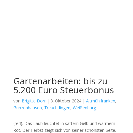
Gartenarbeiten: bis zu
5.200 Euro Steuerbonus
von
Brigitte Dorr
|
8. Oktober 2024
|
Altmühlfranken
,
Gunzenhausen
,
Treuchtlingen
,
Weißenburg
(red). Das Laub leuch­tet in sat­tem Gelb und war­mem
Rot. Der Herbst zeigt sich von sei­ner schöns­ten Sei­te.