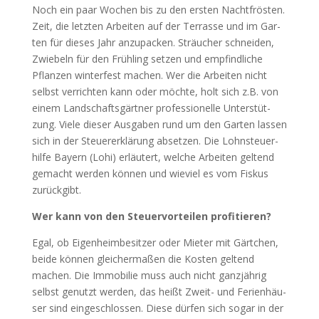
Noch ein paar Wochen bis zu den ers­ten Nacht­frös­ten.
Zeit, die letz­ten Arbei­ten auf der Ter­ras­se und im Gar­
ten für die­ses Jahr anzu­pa­cken. Sträu­cher schnei­den,
Zwie­beln für den Früh­ling set­zen und emp­find­li­che
Pflan­zen win­ter­fest machen. Wer die Arbei­ten nicht
selbst ver­rich­ten kann oder möch­te, holt sich z.B. von
einem Land­schafts­gärt­ner pro­fes­sio­nel­le Unter­stüt­
zung. Vie­le die­ser Aus­ga­ben rund um den Gar­ten las­sen
sich in der Steu­er­erklä­rung abset­zen. Die Lohn­steu­er­
hil­fe Bay­ern (Lohi) erläu­tert, wel­che Arbei­ten gel­tend
gemacht wer­den kön­nen und wie­viel es vom Fis­kus
zurück­gibt.
Wer kann von den Steu­er­vor­tei­len pro­fi­tie­ren?
Egal, ob Eigen­heim­be­sit­zer oder Mie­ter mit Gärt­chen,
bei­de kön­nen glei­cher­ma­ßen die Kos­ten gel­tend
machen. Die Immo­bi­lie muss auch nicht ganz­jäh­rig
selbst genutzt wer­den, das heißt Zweit- und Feri­en­häu­
ser sind ein­ge­schlos­sen. Die­se dür­fen sich sogar in der