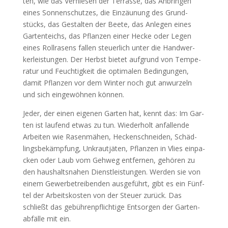
ten, wie das Ver­flie­sen der Ter­ras­se, das Anbrin­gen
eines Son­nen­schut­zes, die Ein­zäu­nung des Grund­
stücks, das Gestal­ten der Bee­te, das Anle­gen eines
Gar­ten­teichs, das Pflan­zen einer Hecke oder Legen
eines Roll­ra­sens fal­len steu­er­lich unter die Hand­wer­
kerleis­tun­gen. Der Herbst bie­tet auf­grund von Tem­pe­
ra­tur und Feuch­tig­keit die opti­ma­len Bedin­gun­gen,
damit Pflan­zen vor dem Win­ter noch gut anwur­zeln
und sich ein­ge­wöh­nen kön­nen.
Jeder, der einen eige­nen Gar­ten hat, kennt das: Im Gar­
ten ist lau­fend etwas zu tun. Wie­der­holt anfal­len­de
Arbei­ten wie Rasen­mä­hen, Hecken­schnei­den, Schäd­
lings­be­kämp­fung, Unkraut­jä­ten, Pflan­zen in Vlies ein­pa­
cken oder Laub vom Geh­weg ent­fer­nen, gehö­ren zu
den haus­halts­na­hen Dienst­leis­tun­gen. Wer­den sie von
einem Gewer­be­trei­ben­den aus­ge­führt, gibt es ein Fünf­
tel der Arbeits­kos­ten von der Steu­er zurück. Das
schließt das gebüh­ren­pflich­ti­ge Ent­sor­gen der Gar­ten­
ab­fäl­le mit ein.