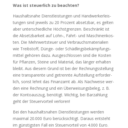
Was ist steu­er­lich zu beach­ten?
Haus­halts­na­he Dienst­leis­tun­gen und Hand­wer­kerleis­
tun­gen sind jeweils zu 20 Pro­zent absetz­bar, es gel­ten
aber unter­schied­li­che Höchst­gren­zen. Beschränkt ist
die Absetz­bar­keit auf Lohn‑, Fahrt- und Maschi­nen­kos­
ten. Die Mehr­wert­steu­er und Ver­brauchs­ma­te­ria­li­en
wie Treib­stoff, Dün­ge- oder Schäd­lings­be­kämp­fungs­
mit­tel gehö­ren dazu. Aus­ge­schlos­sen sind die Kos­ten
für Pflan­zen, Stei­ne und Mate­ri­al, das län­ger erhal­ten
bleibt. Aus die­sem Grund ist bei der Rech­nungs­stel­lung
eine trans­pa­ren­te und getrenn­te Auf­stel­lung erfor­der­
lich, sonst lehnt das Finanz­amt ab. Als Nach­wei­se wer­
den eine Rech­nung und ein Über­wei­sungs­be­leg, z. B.
der Kon­to­aus­zug, benö­tigt. Wich­tig, bei Bar­zah­lung
geht der Steu­er­vor­teil ver­lo­ren!
Bei den haus­halts­na­hen Dienst­leis­tun­gen wer­den
maxi­mal 20.000 Euro berück­sich­tigt. Dar­aus ent­steht
im güns­tigs­ten Fall ein Steu­er­vor­teil von 4.000 Euro.