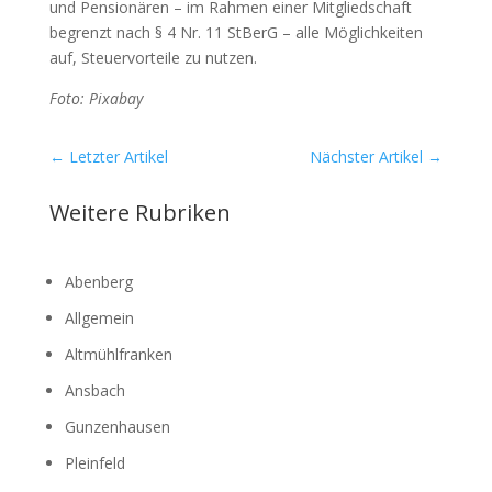
und Pen­sio­nä­ren – im Rah­men einer Mit­glied­schaft
begrenzt nach § 4 Nr. 11 StBerG – alle Mög­lich­kei­ten
auf, Steu­er­vor­tei­le zu nut­zen.
Foto: Pix­a­bay
←
Letzter Artikel
Nächster Artikel
→
Weitere Rubriken
Abenberg
Allgemein
Altmühlfranken
Ansbach
Gunzenhausen
Pleinfeld