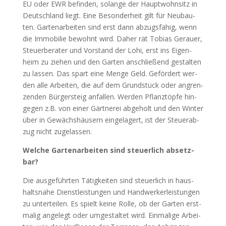
EU oder EWR befin­den, solan­ge der Haupt­wohn­sitz in
Deutsch­land liegt. Eine Beson­der­heit gilt für Neu­bau­
ten. Gar­ten­ar­bei­ten sind erst dann abzugs­fä­hig, wenn
die Immo­bi­lie bewohnt wird. Daher rät Tobi­as Gerau­er,
Steu­er­be­ra­ter und Vor­stand der Lohi, erst ins Eigen­
heim zu zie­hen und den Gar­ten anschlie­ßend gestal­ten
zu las­sen. Das spart eine Men­ge Geld. Geför­dert wer­
den alle Arbei­ten, die auf dem Grund­stück oder angren­
zen­den Bür­ger­steig anfal­len. Wer­den Pflanz­töp­fe hin­
ge­gen z.B. von einer Gärt­ne­rei abge­holt und den Win­ter
über in Gewächs­häu­sern ein­ge­la­gert, ist der Steu­er­ab­
zug nicht zuge­las­sen.
Wel­che Gar­ten­ar­bei­ten sind steu­er­lich absetz­
bar?
Die aus­ge­führ­ten Tätig­kei­ten sind steu­er­lich in haus­
halts­na­he Dienst­leis­tun­gen und Hand­wer­kerleis­tun­gen
zu unter­tei­len. Es spielt kei­ne Rol­le, ob der Gar­ten erst­
ma­lig ange­legt oder umge­stal­tet wird. Ein­ma­li­ge Arbei­