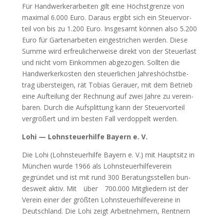
Für Hand­wer­ker­ar­bei­ten gilt eine Höchst­gren­ze von
maxi­mal 6.000 Euro. Dar­aus ergibt sich ein Steu­er­vor­
teil von bis zu 1.200 Euro. Ins­ge­samt kön­nen also 5.200
Euro für Gar­ten­ar­bei­ten ein­ge­stri­chen wer­den. Die­se
Sum­me wird erfreu­li­cher­wei­se direkt von der Steu­er­last
und nicht vom Ein­kom­men abge­zo­gen. Soll­ten die
Hand­wer­ker­kos­ten den steu­er­li­chen Jah­res­höchst­be­
trag über­stei­gen, rät Tobi­as Gerau­er, mit dem Betrieb
eine Auf­tei­lung der Rech­nung auf zwei Jah­re zu ver­ein­
ba­ren. Durch die Auf­split­tung kann der Steu­er­vor­teil
ver­grö­ßert und im bes­ten Fall ver­dop­pelt wer­den.
Lohi — Lohn­steu­er­hil­fe Bay­ern e. V.
Die Lohi (Lohn­steu­er­hil­fe Bay­ern e. V.) mit Haupt­sitz in
Mün­chen wur­de 1966 als Lohn­steu­er­hil­fe­ver­ein
gegrün­det und ist mit rund 300 Bera­tungs­stel­len bun­
des­weit aktiv. Mit
über
700.000 Mit­glie­dern ist der
Ver­ein einer der größ­ten Lohn­steu­er­hil­fe­ver­ei­ne in
Deutsch­land. Die Lohi zeigt Arbeit­neh­mern, Rent­nern