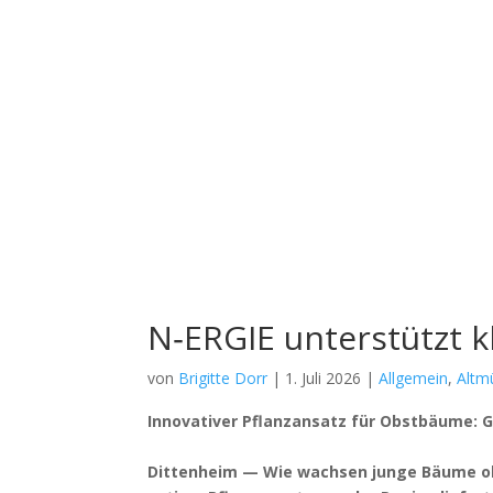
N‑ERGIE unterstützt
von
Brigitte Dorr
|
1. Juli 2026
|
Allgemein
,
Altm
Inno­va­ti­ver Pflanz­an­satz für Obst­bäu­me
Dit­ten­heim — Wie wach­sen jun­ge Bäu­me oh