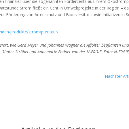
n finan­zi­ell über die soge­nann­ten För­der­cents aus ihrem Öko­strom­p
­stun­de Strom fließt ein Cent in Umwelt­pro­jek­te in der Regi­on – da
 För­de­rung von Arten­schutz und Bio­di­ver­si­tät sowie Initia­ti­ven in 
unden/produkte/strom/purnatur/
.
ter­es­siert, wie Gerd Mey­er und Johan­nes Wag­ner die Affol­ter bepflan­zen un
r Gün­ter Strö­bel und Anne­ma­rie End­ner von der N‑ERGIE. Foto: N‑ERGIE
Nächster Arti