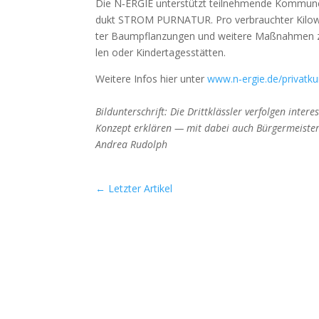
Die N‑ERGIE unter­stützt teil­neh­men­de Kom­mu­ne
dukt STROM PURNATUR. Pro ver­brauch­ter Kilo­watt
ter Baum­pflan­zun­gen und wei­te­re Maß­nah­men zur
len oder Kin­der­ta­ges­stät­ten.
Wei­te­re Infos hier unter
www.n‑ergie.de/privatk
Bild­un­ter­schrift: Die Dritt­kläss­ler ver­fol­gen in
Kon­zept erklä­ren — mit dabei auch Bür­ger­meis­te
Andrea Rudolph
←
Letzter Artikel