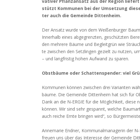
va­ti­ver Pflanz­an­satz aus der Regi­on lie­fe
stützt Kom­mu­nen bei der Umset­zung die­s
ter auch die Gemein­de Dit­ten­heim.
Der Ansatz wur­de von dem Wei­ßen­bur­ger Baum­sc
Inner­halb eines abge­grenz­ten, geschütz­ten Ber
den meh­re­re Bäu­me und Begleit­grün wie Sträu­cher
te zwi­schen den Setz­lin­gen gezielt zu nut­zen, u
– und lang­fris­tig hohen Auf­wand zu spa­ren.
Obst­bäu­me oder Schat­ten­spen­der: viel Gr
Kom­mu­nen kön­nen zwi­schen drei Vari­an­ten wäh­le
bäu­me. Die Gemein­de Dit­ten­heim hat sich für Ob
Dank an die N‑ERGIE für die Mög­lich­keit, die­se 
kön­nen. Wir sind sehr gespannt, wel­che Baum­art hi
auch rei­che Ern­te brin­gen wird“, so Bür­ger­meis­te
Anne­ma­rie End­ner, Kom­mu­nal­ma­na­ge­rin der N‑
freu­en uns über das Inter­es­se der Gemein­de Dit­