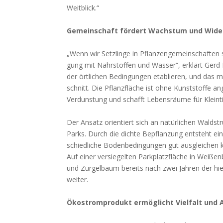
Weit­blick.“
Gemein­schaft för­dert Wachs­tum und Wider­
„Wenn wir Setz­lin­ge in Pflan­zen­ge­mein­schaf­ten st
gung mit Nähr­stof­fen und Was­ser“, erklärt Gerd M
der ört­li­chen Bedin­gun­gen eta­blie­ren, und das
schnitt. Die Pflanz­flä­che ist ohne Kunst­stof­fe an
Ver­duns­tung und schafft Lebens­räu­me für Klein­ti
Der Ansatz ori­en­tiert sich an natür­li­chen Wald­st
Parks. Durch die dich­te Bepflan­zung ent­steht ein 
schied­li­che Boden­be­din­gun­gen gut aus­glei­chen k
Auf einer ver­sie­gel­ten Park­platz­flä­che in Wei­
und Zür­gel­baum bereits nach zwei Jah­ren der hie
wei­ter.
Öko­strom­pro­dukt ermög­licht Viel­falt und 