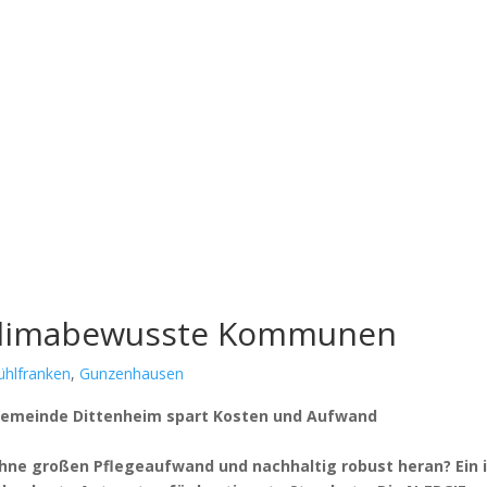
 klimabewusste Kommunen
ühlfranken
,
Gunzenhausen
: Gemein­de Dit­ten­heim spart Kos­ten und Auf­wand
ne gro­ßen Pfle­ge­auf­wand und nach­hal­tig robust her­an? Ein 