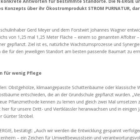
rt kon­kre­te Ant­wor­ten für bestimm­te Stand­or­te. Die N‑ERGIE u
es Kon­zepts über ihr Öko­strom­pro­dukt STROM PURNATUR, dar
hul­in­ha­ber Gerd Mey­er und dem Forst­wirt Johan­nes Wag­ner ent­wi­c
eichs von 1,25 mal 1,25 Meter Flä­che – einem so genann­ten Affol­ter –
 gepflanzt. Ziel ist es, natür­li­che Wachs­tums­pro­zes­se und Syn­er­gie­
m die für den jewei­li­gen Stand­ort am bes­ten pas­sen­de Baum­art zu erm
ün für wenig Pfle­ge
n: Obst­ge­höl­ze, kli­ma­an­ge­pass­te Schat­ten­bäu­me oder klas­si­sche 
st­bäu­me ent­schie­den, die an der Grund­schu­le gepflanzt wur­den. „Vie
neue Pflanz­me­tho­de ken­nen zu ler­nen und gleich zwei Mal umset­zen 
er für unse­re Dritt- und Viert­kläss­ler her­an­wach­sen und in eini­gen J
r Gün­ter Strö­bel.
ERGIE, bestä­tigt: „Auch wir wer­den die Ent­wick­lung gespannt ver­fol­g
ten­heim – ein Zei­chen für Umwelt­be­wusst­sein und ver­ant­wor­tungs­vol