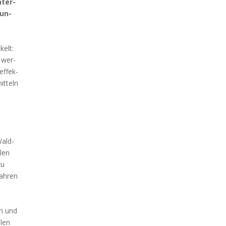
nter­
­un­
kelt:
 wer­
ef­fek­
it­teln
Wald­
­len
zu
ah­ren
en und
­len