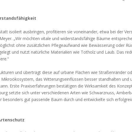
stands­fä­hig­keit
att iso­liert aus­brin­gen, pro­fi­tie­ren sie von­ein­an­der, etwa bei der Ver­
ey­er. „Wir möch­ten vita­le und wider­stands­fä­hi­ge Bäu­me ent­spre­ch
 mög­lichst ohne zusätz­li­chen Pfle­ge­auf­wand wie Bewäs­se­rung oder Rü
ge­legt und nutzt natür­li­che Mate­ria­li­en wie Tot­holz und Laub. Das redu
e­re.“
ruk­tu­ren und über­trägt die­se auf urba­ne Flä­chen wie Stra­ßen­rän­der o
Mikro­öko­sys­tem, das Wit­te­rungs­ein­flüs­sen bes­ser stand­hal­ten und 
ann. Ers­te Pra­xis­er­fah­run­gen bestä­ti­gen die Wirk­sam­keit des Kon­zep
ßen­burg setz­te sich unter ver­schie­de­nen Arten wie Schwarz­nuss, Amber
r beson­ders gut pas­sen­de Baum durch und ent­wi­ckel­te sich erfolg­rei
Arten­schutz