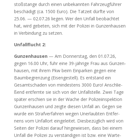
stoß­stan­ge durch einen unbe­kann­ten Fahr­zeug­füh­rer
beschä­digt (ca. 1500 Euro). Die Tat­zeit dürf­te von
25.06. — 02.07.26 lie­gen. Wer den Unfall beob­ach­tet
hat, wird gebe­ten, sich mit der Poli­zei in Gun­zen­hau­sen
in Ver­bin­dung zu set­zen.
Unfall­flucht 2:
Gun­zen­hau­sen
— Am Don­ners­tag, den 01.07.26,
gegen 16.00 Uhr, fuhr eine 39-jäh­ri­ge Frau aus Gun­zen­
hau­sen, mit ihrem Pkw beim Ein­par­ken gegen eine
Baum­be­gren­zung (Eisen­ge­stell). Es ent­stand ein
Gesamt­scha­den von min­des­tens 3000 Euro! Anschlie­
ßend ent­fern­te sie sich von der Unfall­stel­le. Zwei Tage
spä­ter erschien sie in der Wache der Poli­zei­in­spek­ti­on
Gun­zen­hau­sen und zeig­te die­sen Unfall an. Gegen sie
wur­de ein Straf­ver­fah­ren wegen Uner­laub­ten Ent­fer­
nens vom Unfall­ort ein­ge­lei­tet. Dies­be­züg­lich wird von
Sei­ten der Poli­zei dar­auf hin­ge­wie­sen, dass bei einem
Unfall die Poli­zei zu ver­stän­di­gen ist bzw. eine War­te­