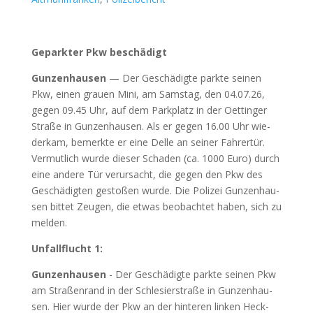
Gepark­ter Pkw beschä­digt
Gun­zen­hau­sen
— Der Geschä­dig­te park­te sei­nen
Pkw, einen grau­en Mini, am Sams­tag, den 04.07.26,
gegen 09.45 Uhr, auf dem Park­platz in der Oet­tin­ger
Stra­ße in Gun­zen­hau­sen. Als er gegen 16.00 Uhr wie­
der­kam, bemerk­te er eine Del­le an sei­ner Fah­rer­tür.
Ver­mut­lich wur­de die­ser Scha­den (ca. 1000 Euro) durch
eine ande­re Tür ver­ur­sacht, die gegen den Pkw des
Geschä­dig­ten gesto­ßen wur­de. Die Poli­zei Gun­zen­hau­
sen bit­tet Zeu­gen, die etwas beob­ach­tet haben, sich zu
mel­den.
Unfall­flucht 1:
Gun­zen­hau­sen
- Der Geschä­dig­te park­te sei­nen Pkw
am Stra­ßen­rand in der Schle­si­er­stra­ße in Gun­zen­hau­
sen. Hier wur­de der Pkw an der hin­te­ren lin­ken Heck­