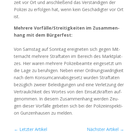
zeit vor Ort und anschlie­ßend das Ver­stän­di­gen der
Poli­zei zu erfol­gen hat, wenn kein Geschä­dig­ter vor Ort
ist.
Meh­re­re Vorfälle/Streitigkeiten im Zusam­men­
hang mit dem Bür­ger­fest:
Von Sams­tag auf Sonn­tag ereig­ne­ten sich gegen Mit­
ter­nacht meh­re­re Straf­ta­ten im Bereich des Markt­plat­
zes. Hier waren meh­re­re Poli­zei­be­am­te ein­ge­setzt um
die Lage zu beru­hi­gen. Neben einer Ord­nungs­wid­rig­keit
nach dem Kon­sum­can­na­bis­ge­setz wur­den Straf­ta­ten
bezüg­lich zwei­er Belei­di­gun­gen und eine Ver­let­zung der
Ver­trau­lich­keit des Wor­tes von den Ein­satz­kräf­ten auf­
ge­nom­men. In die­sem Zusam­men­hang wer­den Zeu­
gen die­ser Vor­fäl­le gebe­ten sich bei der Poli­zei­in­spek­ti­
on Gun­zen­hau­sen zu mel­den.
←
Letzter Artikel
Nächster Artikel
→