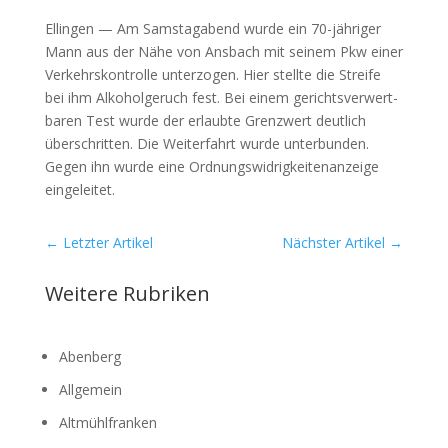
Ellin­gen — Am Sams­tag­abend wur­de ein 70-jäh­ri­ger
Mann aus der Nähe von Ans­bach mit sei­nem Pkw einer
Ver­kehrs­kon­trol­le unter­zo­gen. Hier stell­te die Strei­fe
bei ihm Alko­hol­ge­ruch fest. Bei einem gerichts­ver­wert­
ba­ren Test wur­de der erlaub­te Grenz­wert deut­lich
über­schrit­ten. Die Wei­ter­fahrt wur­de unter­bun­den.
Gegen ihn wur­de eine Ord­nungs­wid­rig­kei­ten­an­zei­ge
ein­ge­lei­tet.
←
Letzter Artikel
Nächster Artikel
→
Weitere Rubriken
Abenberg
Allgemein
Altmühlfranken