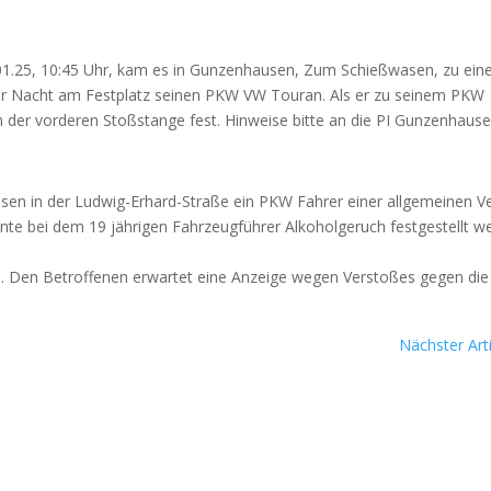
01.25, 10:45 Uhr, kam es in Gun­zen­hau­sen, Zum Schieß­wa­sen, zu ein
e über Nacht am Fest­platz sei­nen PKW VW Touran. Als er zu sei­nem PKW
der vor­de­ren Stoß­stan­ge fest. Hin­wei­se bit­te an die PI Gun­zen­hau­se
en in der Lud­wig-Erhard-Stra­ße ein PKW Fah­rer einer all­ge­mei­nen V
n­te bei dem 19 jäh­ri­gen Fahr­zeug­füh­rer Alko­hol­ge­ruch fest­ge­stellt w
l. Den Betrof­fe­nen erwar­tet eine Anzei­ge wegen Ver­sto­ßes gegen die
Nächster Arti