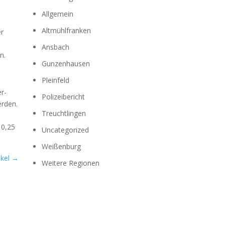
Allgemein
Altmühlfranken
er
Ansbach
n.
Gunzenhausen
Pleinfeld
er­
Polizeibericht
er­den.
Treuchtlingen
 0,25
Uncategorized
Weißenburg
kel
→
Weitere Regionen