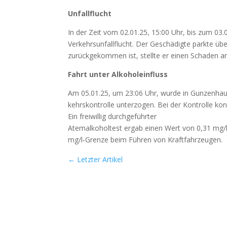
Unfall­flucht
In der Zeit vom 02.01.25, 15:00 Uhr, bis zum 03.
Ver­kehrs­un­fall­flucht. Der Geschä­dig­te park­t
zurück­ge­kom­men ist, stell­te er einen Scha­den an 
Fahrt unter Alko­hol­ein­fluss
Am 05.01.25, um 23:06 Uhr, wur­de in Gun­zen­hau­s
kehrs­kon­trol­le unter­zo­gen. Bei der Kon­trol­le kon
Ein frei­wil­lig durch­ge­führ­ter
Atem­al­ko­hol­test ergab einen Wert von 0,31 mg/
mg/l‑Grenze beim Füh­ren von Kraft­fahr­zeu­gen.
←
Letzter Artikel