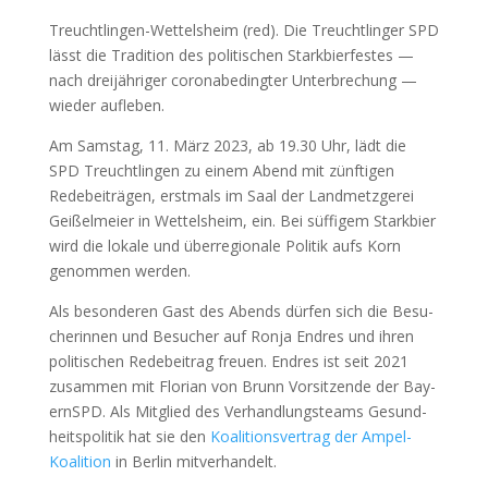
Treucht­lin­gen-Wet­tels­heim (red). Die Treucht­lin­ger SPD
lässt die Tra­di­ti­on des poli­ti­schen Stark­bier­fes­tes —
nach drei­jäh­ri­ger coro­nabe­ding­ter Unter­bre­chung —
wie­der auf­le­ben.
Am Sams­tag, 11. März 2023, ab 19.30 Uhr, lädt die
SPD Treucht­lin­gen zu einem Abend mit zünf­ti­gen
Rede­bei­trä­gen, erst­mals im Saal der Land­metz­ge­rei
Gei­ßel­mei­er in Wet­tels­heim, ein. Bei süf­fi­gem Stark­bier
wird die loka­le und über­re­gio­na­le Poli­tik aufs Korn
genom­men wer­den.
Als beson­de­ren Gast des Abends dür­fen sich die Besu­
che­rin­nen und Besu­cher auf Ron­ja End­res und ihren
poli­ti­schen Rede­bei­trag freu­en. End­res ist seit 2021
zusam­men mit Flo­ri­an von Brunn Vor­sit­zen­de der Bay­
ern­SPD. Als Mit­glied des Ver­hand­lungs­teams Gesund­
heits­po­li­tik hat sie den
Koali­ti­ons­ver­trag der Ampel-
Koali­ti­on
in Ber­lin mit­ver­han­delt.