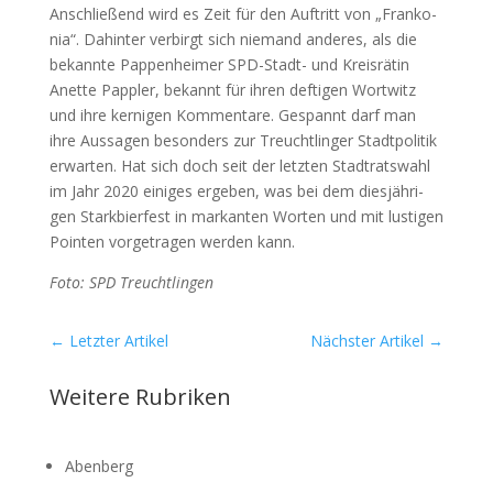
Anschlie­ßend wird es Zeit für den Auf­tritt von „Fran­ko­
nia“. Dahin­ter ver­birgt sich nie­mand ande­res, als die
bekann­te Pap­pen­hei­mer SPD-Stadt- und Kreis­rä­tin
Anet­te Papp­ler, bekannt für ihren def­ti­gen Wort­witz
und ihre ker­ni­gen Kom­men­ta­re. Gespannt darf man
ihre Aus­sa­gen beson­ders zur Treucht­lin­ger Stadt­po­li­tik
erwar­ten. Hat sich doch seit der letz­ten Stadt­rats­wahl
im Jahr 2020 eini­ges erge­ben, was bei dem dies­jäh­ri­
gen Stark­bier­fest in mar­kan­ten Wor­ten und mit lus­ti­gen
Poin­ten vor­ge­tra­gen wer­den kann.
Foto: SPD Treucht­lin­gen
←
Letzter Artikel
Nächster Artikel
→
Weitere Rubriken
Abenberg