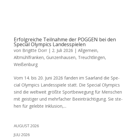
Erfolgreiche Teilnahme der POGGEN bei den
Special Olympics Landesspielen
von
Brigitte Dorr
|
2. Juli 2026
|
Allgemein
,
Altmühlfranken
,
Gunzenhausen
,
Treuchtlingen
,
Weißenburg
Vom 14. bis 20. Juni 2026 fan­den im Saar­land die Spe­
cial Olym­pics Lan­des­spie­le statt. Die Spe­cial Olym­pics
sind die welt­weit größ­te Sport­be­we­gung für Men­schen
mit geis­ti­ger und mehr­fa­cher Beein­träch­ti­gung. Sie ste­
hen für geleb­te Inklu­si­on,...
AUGUST 2026
JULI 2026