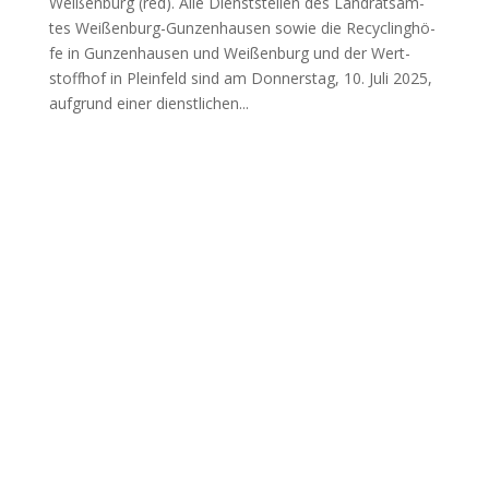
Wei­ßen­burg (red). Alle Dienst­stel­len des Land­rats­am­
tes Wei­ßen­burg-Gun­zen­hau­sen sowie die Recy­cling­hö­
fe in Gun­zen­hau­sen und Wei­ßen­burg und der Wert­
stoff­hof in Plein­feld sind am Don­ners­tag, 10. Juli 2025,
auf­grund einer dienst­li­chen...