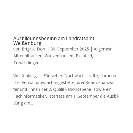
Ausbildungsbeginn am Landratsamt
Weißenburg
von
Brigitte Dorr
|
30. September 2025
|
Allgemein
,
Altmühlfranken
,
Gunzenhausen
,
Pleinfeld
,
Treuchtlingen
Wei­ßen­burg — Für sie­ben Nach­wuchs­kräf­te, dar­un­ter
drei Ver­wal­tungs­fach­an­ge­stell­te, drei Beam­ten­an­wär­
ter und ‑innen der 2. Qua­li­fi­ka­ti­ons­ebe­ne sowie ein
Fach­in­for­ma­ti­ker, star­te­te am 1. Sep­tem­ber die Aus­bil­
dung am...