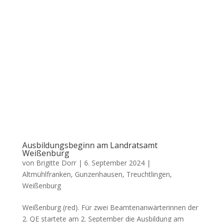
Ausbildungsbeginn am Landratsamt
Weißenburg
von
Brigitte Dorr
|
6. September 2024
|
Altmühlfranken
,
Gunzenhausen
,
Treuchtlingen
,
Weißenburg
Wei­ßen­burg (red). Für zwei Beam­ten­an­wär­te­rin­nen der
2. QE star­te­te am 2. Sep­tem­ber die Aus­bil­dung am