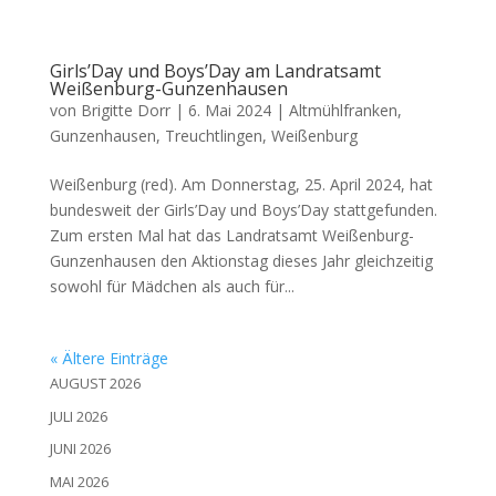
Girls’Day und Boys’Day am Landratsamt
Weißenburg-Gunzenhausen
von
Brigitte Dorr
|
6. Mai 2024
|
Altmühlfranken
,
Gunzenhausen
,
Treuchtlingen
,
Weißenburg
Wei­ßen­burg (red). Am Don­ners­tag, 25. April 2024, hat
bun­des­weit der Girls’Day und Boys’Day statt­ge­fun­den.
Zum ers­ten Mal hat das Land­rats­amt Wei­ßen­burg-
Gun­zen­hau­sen den Akti­ons­tag die­ses Jahr gleich­zei­tig
sowohl für Mäd­chen als auch für...
« Ältere Einträge
AUGUST 2026
JULI 2026
JUNI 2026
MAI 2026