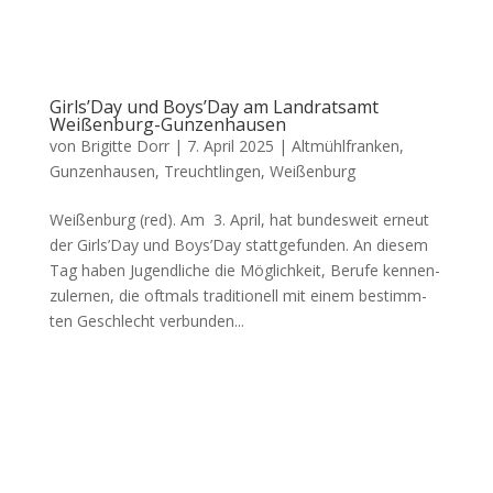
Girls’Day und Boys’Day am Landratsamt
Weißenburg-Gunzenhausen
von
Brigitte Dorr
|
7. April 2025
|
Altmühlfranken
,
Gunzenhausen
,
Treuchtlingen
,
Weißenburg
Wei­ßen­burg (red). Am 3. April, hat bun­des­weit erneut
der Girls’Day und Boys’Day statt­ge­fun­den. An die­sem
Tag haben Jugend­li­che die Mög­lich­keit, Beru­fe ken­nen­
zu­ler­nen, die oft­mals tra­di­tio­nell mit einem bestimm­
ten Geschlecht ver­bun­den...