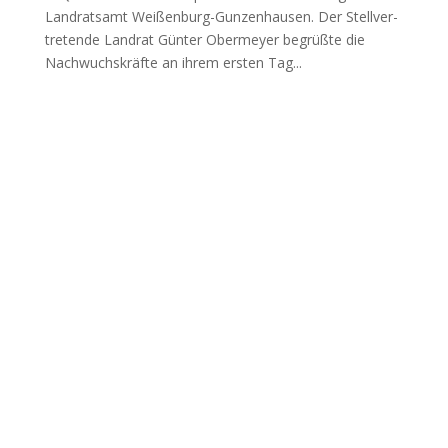
Land­rats­amt Wei­ßen­burg-Gun­zen­hau­sen. Der Stell­ver­
tre­ten­de Land­rat Gün­ter Ober­mey­er begrüß­te die
Nach­wuchs­kräf­te an ihrem ers­ten Tag...