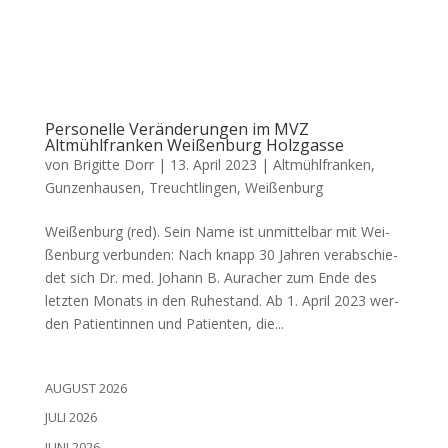
Personelle Veränderungen im MVZ
Altmühlfranken Weißenburg Holzgasse
von
Brigitte Dorr
|
13. April 2023
|
Altmühlfranken
,
Gunzenhausen
,
Treuchtlingen
,
Weißenburg
Wei­ßen­burg (red). Sein Name ist unmit­tel­bar mit Wei­
ßen­burg ver­bun­den: Nach knapp 30 Jah­ren ver­ab­schie­
det sich Dr. med. Johann B. Aura­cher zum Ende des
letz­ten Monats in den Ruhe­stand. Ab 1. April 2023 wer­
den Pati­en­tin­nen und Pati­en­ten, die...
AUGUST 2026
JULI 2026
JUNI 2026