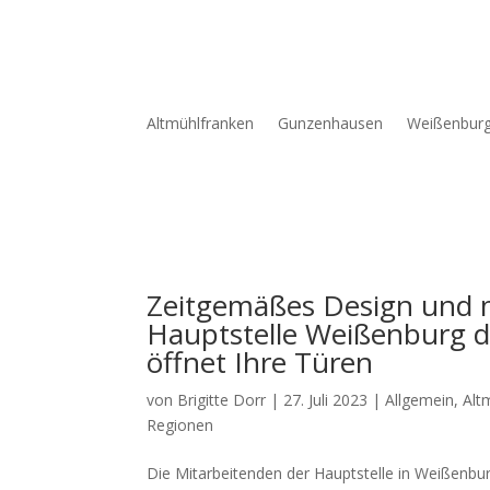
Altmühlfranken
Gunzenhausen
Weißenbur
Zeitgemäßes Design und m
Hauptstelle Weißenburg d
öffnet Ihre Türen
von
Brigitte Dorr
|
27. Juli 2023
|
Allgemein
,
Alt
Regionen
Die Mit­ar­bei­ten­den der Haupt­stel­le in Wei­ßen