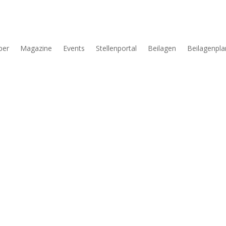
per
Magazine
Events
Stellenportal
Beilagen
Beilagenpla