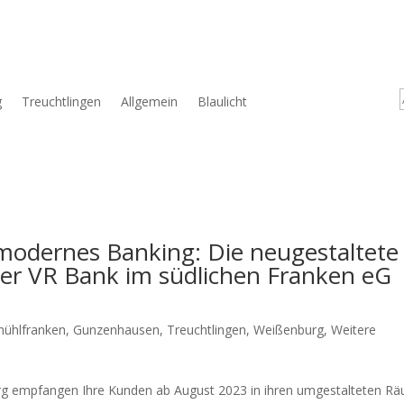
g
Treuchtlingen
Allgemein
Blaulicht
odernes Banking: Die neugestaltete
er VR Bank im südlichen Franken eG
mühlfranken
,
Gunzenhausen
,
Treuchtlingen
,
Weißenburg
,
Weitere
­burg emp­fan­gen Ihre Kun­den ab August 2023 in ihren umge­stal­te­ten R