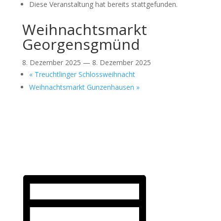
Die­se Ver­an­stal­tung hat bereits statt­ge­fun­den.
Weihnachtsmarkt
Georgensgmünd
8. Dezem­ber 2025
—
8. Dezem­ber 2025
«
Treucht­lin­ger Schloss­weih­nacht
Weih­nachts­markt Gun­zen­hau­sen
»