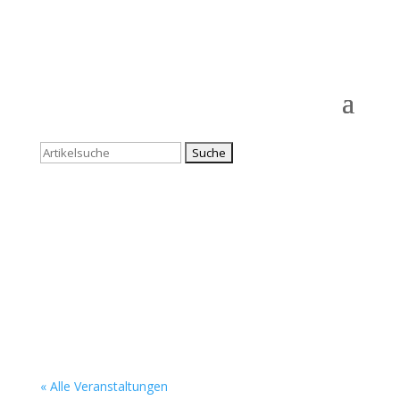
Suchen
nach:
« Alle Ver­an­stal­tun­gen