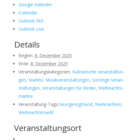
Goog­le Kalen­der
iCal­en­dar
Out­look 365
Out­look Live
Details
Beginn:
8. Dezem­ber 2025
Ende:
8. Dezem­ber 2025
Ver­an­stal­tungs­ka­te­go­rien:
Kuli­na­ri­sche Ver­an­stal­tun­
gen
,
Märk­te
,
Musik­ver­an­stal­tun­gen
,
Sons­ti­ge Ver­an­
stal­tun­gen
,
Ver­an­stal­tun­gen für Kin­der
,
Weih­nachts­
märk­te
Ver­an­stal­tung-Tags:
Geor­gens­gmünd
,
Weih­nach­ten
,
Weih­nachts­markt
Veranstaltungsort