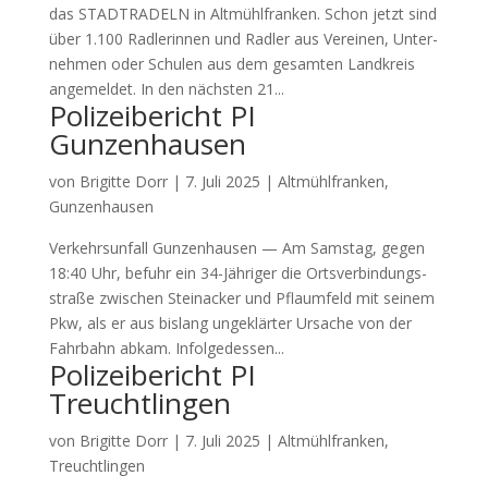
das STADTRADELN in Alt­mühl­fran­ken. Schon jetzt sind
über 1.100 Rad­le­rin­nen und Rad­ler aus Ver­ei­nen, Unter­
neh­men oder Schu­len aus dem gesam­ten Land­kreis
ange­mel­det. In den nächs­ten 21...
Polizeibericht PI
Gunzenhausen
von
Brigitte Dorr
|
7. Juli 2025
|
Altmühlfranken
,
Gunzenhausen
Ver­kehrs­un­fall Gun­zen­hau­sen — Am Sams­tag, gegen
18:40 Uhr, befuhr ein 34-Jäh­ri­ger die Orts­ver­bin­dungs­
stra­ße zwi­schen Stein­acker und Pflaum­feld mit sei­nem
Pkw, als er aus bis­lang unge­klär­ter Ursa­che von der
Fahr­bahn abkam. Infol­ge­des­sen...
Polizeibericht PI
Treuchtlingen
von
Brigitte Dorr
|
7. Juli 2025
|
Altmühlfranken
,
Treuchtlingen