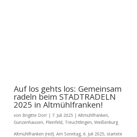
Auf los gehts los: Gemeinsam
radeln beim STADTRADELN
2025 in Altmühlfranken!
von
Brigitte Dorr
|
7. Juli 2025
|
Altmühlfranken
,
Gunzenhausen
,
Pleinfeld
,
Treuchtlingen
,
Weißenburg
Alt­mühl­fran­ken (red). Am Sonn­tag, 6. Juli 2025, star­te­te