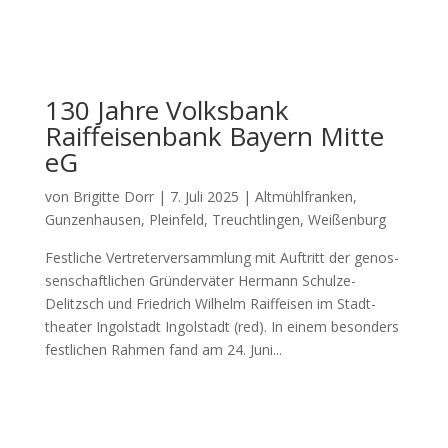
130 Jahre Volksbank
Raiffeisenbank Bayern Mitte
eG
von
Brigitte Dorr
|
7. Juli 2025
|
Altmühlfranken
,
Gunzenhausen
,
Pleinfeld
,
Treuchtlingen
,
Weißenburg
Fest­li­che Ver­tre­ter­ver­samm­lung mit Auf­tritt der genos­
sen­schaft­li­chen Grün­der­vä­ter Her­mann Schul­ze-
Delitzsch und Fried­rich Wil­helm Raiff­ei­sen im Stadt­
thea­ter Ingol­stadt Ingol­stadt (red). In einem beson­ders
fest­li­chen Rah­men fand am 24. Juni...