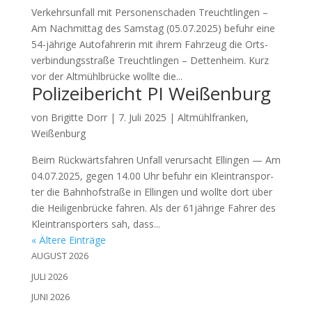
Ver­kehrs­un­fall mit Per­so­nen­scha­den Treucht­lin­gen –
Am Nach­mit­tag des Sams­tag (05.07.2025) befuhr eine
54-jäh­ri­ge Auto­fah­re­rin mit ihrem Fahr­zeug die Orts­
ver­bin­dungs­stra­ße Treucht­lin­gen – Det­ten­heim. Kurz
vor der Alt­mühl­brü­cke woll­te die...
Polizeibericht PI Weißenburg
von
Brigitte Dorr
|
7. Juli 2025
|
Altmühlfranken
,
Weißenburg
Beim Rück­wärts­fah­ren Unfall ver­ur­sacht Ellin­gen — Am
04.07.2025, gegen 14.00 Uhr befuhr ein Klein­trans­por­
ter die Bahn­hof­stra­ße in Ellin­gen und woll­te dort über
die Hei­li­gen­brü­cke fah­ren. Als der 61jährige Fah­rer des
Klein­trans­por­ters sah, dass...
« Ältere Einträge
AUGUST 2026
JULI 2026
JUNI 2026