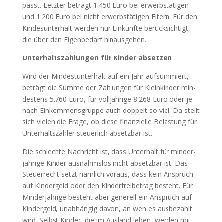
passt. Letz­ter beträgt 1.450 Euro bei erwerbs­tä­ti­gen
und 1.200 Euro bei nicht erwerbs­tä­ti­gen Eltern. Für den
Kin­des­un­ter­halt wer­den nur Ein­künf­te berück­sich­tigt,
die über den Eigen­be­darf hin­aus­ge­hen.
Unter­halts­zah­lun­gen für Kin­der abset­zen
Wird der Min­dest­un­ter­halt auf ein Jahr auf­sum­miert,
beträgt die Sum­me der Zah­lun­gen für Klein­kin­der min­
des­tens 5.760 Euro, für voll­jäh­ri­ge 8.268 Euro oder je
nach Ein­kom­mens­grup­pe auch dop­pelt so viel. Da stellt
sich vie­len die Fra­ge, ob die­se finan­zi­el­le Belas­tung für
Unter­halts­zah­ler steu­er­lich absetz­bar ist.
Die schlech­te Nach­richt ist, dass Unter­halt für min­der­
jäh­ri­ge Kin­der aus­nahms­los nicht absetz­bar ist. Das
Steu­er­recht setzt näm­lich vor­aus, dass kein Anspruch
auf Kin­der­geld oder den Kin­der­frei­be­trag besteht. Für
Min­der­jäh­ri­ge besteht aber gene­rell ein Anspruch auf
Kin­der­geld, unab­hän­gig davon, an wen es aus­be­zahlt
wird. Selbst Kin­der, die im Aus­land leben, wer­den mit