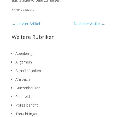
auf, Steu­er­vor­tei­le zu nut­zen.
Foto: Pix­a­bay
←
Letzter Artikel
Nächster Artikel
→
Weitere Rubriken
Abenberg
Allgemein
Altmühlfranken
Ansbach
Gunzenhausen
Pleinfeld
Polizeibericht
Treuchtlingen