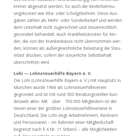
immer abge­setzt wer­den. So auch die Kin­der­be­treu­
ungs­kos­ten wie Kita- oder Schul­ge­büh­ren. Die­se Aus­
ga­ben zäh­len als Mehr- oder Son­der­be­darf und wer­den
dem Unter­halt nicht zuge­rech­net und steu­er­recht­lich
geson­dert behan­delt. Auch Krank­heits­kos­ten für Kin­
der, die von der Kran­ken­kas­se nicht über­nom­men wer­
den, kön­nen als außer­ge­wöhn­li­che Belas­tung die Steu­
er­last drü­cken, sofern der steu­er­li­che Selbst­be­halt
über­schrit­ten wird.
Lohi — Lohn­steu­er­hil­fe Bay­ern e. V.
Die Lohi (Lohn­steu­er­hil­fe Bay­ern e. V.) mit Haupt­sitz in
Mün­chen wur­de 1966 als Lohn­steu­er­hil­fe­ver­ein
gegrün­det und ist mit rund 300 Bera­tungs­stel­len bun­
des­weit aktiv. Mit
über
700.000 Mit­glie­dern ist der
Ver­ein einer der größ­ten Lohn­steu­er­hil­fe­ver­ei­ne in
Deutsch­land. Die Lohi zeigt Arbeit­neh­mern, Rent­nern
und Pen­sio­nä­ren – im Rah­men einer Mit­glied­schaft
begrenzt nach § 4 Nr. 11 StBerG – alle Mög­lich­kei­ten