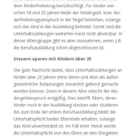
dem Kin­der­frei­be­trag berück­sich­tigt. Für Kin­der zwi­
schen 18 und 25 Jah­ren bleibt der Kin­der­geld- bzw. Kin­
der­frei­be­trags­an­spruch in der Regel bestehen, solan­ge
sich das Kind in der Aus­bil­dung befin­det. Somit sind die
Unter­halts­zah­lun­gen wei­ter­hin meist nicht absetz­bar. In
die­ser Alters­grup­pe gibt es aber Aus­nah­men, wenn z.B.
die Berufs­aus­bil­dung schon abge­schlos­sen ist.
Steu­ern spa­ren mit Kin­dern über 25
Die gute Nach­richt lau­tet, dass Unter­halts­zah­lun­gen an
Kin­der über 25 Jah­ren ohne Wenn und Aber als außer­
ge­wöhn­li­che Belas­tun­gen steu­er­lich gel­tend gemacht
wer­den kön­nen. Denn in die­sem Alter erlischt der Kin­
der­geld­an­spruch end­gül­tig. Dies betrifft Eltern, deren
Kin­der noch in der Aus­bil­dung ste­cken oder stu­die­ren.
Bis zum Ende der ers­ten Berufs­aus­bil­dung bleibt die
Unter­halts­pflicht bei­der Eltern­tei­le erhal­ten, solan­ge
das Kind unver­hei­ra­tet ist. Im Fall einer Hei­rat wür­de
die Unter­halts­pflicht von den Eltern an den Ehe­gat­ten