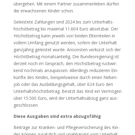
über­ge­hen. Mit einem Part­ner zusam­men­le­ben dür­fen
die erwach­se­nen Kin­der schon.
Geleis­te­te Zah­lun­gen sind 2024 bis zum Unter­halts­
höchst­be­trag bis maxi­mal 11.604 Euro absetz­bar. Der
Höchst­be­trag kann jeweils von bei­den Eltern­tei­len in
vol­lem Umfang genutzt wer­den, sofern der Unter­halt
ganz­jäh­rig geleis­tet wur­de. Ansons­ten ver­kürzt sich der
Höchst­be­trag monats­an­tei­lig. Die Bun­des­re­gie­rung ist
der­zeit noch im Gespräch, den Höchst­be­trag rück­wir­
kend noch­mals anzu­pas­sen. Aller­dings redu­zie­ren Ein­
künf­te des Kin­des, bei­spiels­wei­se durch einen Neben­
job oder das Aus­bil­dungs­ge­halt, über 624 Euro den
Unter­halts­höchst­be­trag. Besitzt das Kind ein Ver­mö­gen
über 15.500 Euro, wird der Unter­halts­ab­zug ganz aus­
ge­schlos­sen.
Die­se Aus­ga­ben sind extra abzugs­fä­hig
Bei­trä­ge zur Kran­ken- und Pfle­ge­ver­si­che­rung des Kin­
des kön­nen zusätz­lich und unab­hän­gig vom Unter­halt