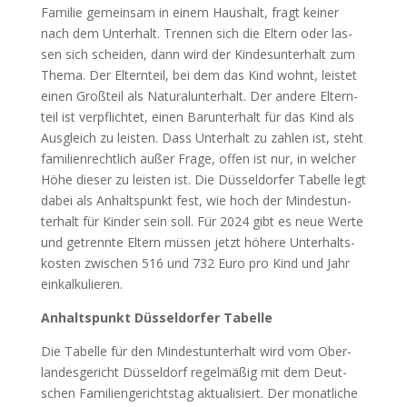
Fami­lie gemein­sam in einem Haus­halt, fragt kei­ner
nach dem Unter­halt. Tren­nen sich die Eltern oder las­
sen sich schei­den, dann wird der Kin­des­un­ter­halt zum
The­ma. Der Eltern­teil, bei dem das Kind wohnt, leis­tet
einen Groß­teil als Natur­al­un­ter­halt. Der ande­re Eltern­
teil ist ver­pflich­tet, einen Bar­un­ter­halt für das Kind als
Aus­gleich zu leis­ten. Dass Unter­halt zu zah­len ist, steht
fami­li­en­recht­lich außer Fra­ge, offen ist nur, in wel­cher
Höhe die­ser zu leis­ten ist. Die Düs­sel­dor­fer Tabel­le legt
dabei als Anhalts­punkt fest, wie hoch der Min­dest­un­
ter­halt für Kin­der sein soll. Für 2024 gibt es neue Wer­te
und getrenn­te Eltern müs­sen jetzt höhe­re Unter­halts­
kos­ten zwi­schen 516 und 732 Euro pro Kind und Jahr
ein­kal­ku­lie­ren.
Anhalts­punkt Düs­sel­dor­fer Tabel­le
Die Tabel­le für den Min­dest­un­ter­halt wird vom Ober­
lan­des­ge­richt Düs­sel­dorf regel­mä­ßig mit dem Deut­
schen Fami­li­en­ge­richts­tag aktua­li­siert. Der monat­li­che