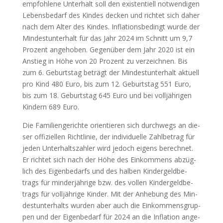
emp­foh­le­ne Unter­halt soll den exis­ten­ti­ell not­wen­di­gen
Lebens­be­darf des Kin­des decken und rich­tet sich daher
nach dem Alter des Kin­des. Infla­ti­ons­be­dingt wur­de der
Min­dest­un­ter­halt für das Jahr 2024 im Schnitt um 9,7
Pro­zent ange­ho­ben. Gegen­über dem Jahr 2020 ist ein
Anstieg in Höhe von 20 Pro­zent zu ver­zeich­nen. Bis
zum 6. Geburts­tag beträgt der Min­dest­un­ter­halt aktu­ell
pro Kind 480 Euro, bis zum 12. Geburts­tag 551 Euro,
bis zum 18. Geburts­tag 645 Euro und bei voll­jäh­ri­gen
Kin­dern 689 Euro.
Die Fami­li­en­ge­rich­te ori­en­tie­ren sich durch­wegs an die­
ser offi­zi­el­len Richt­li­nie, der indi­vi­du­el­le Zahl­be­trag für
jeden Unter­halts­zah­ler wird jedoch eigens berech­net.
Er rich­tet sich nach der Höhe des Ein­kom­mens abzüg­
lich des Eigen­be­darfs und des hal­ben Kin­der­geld­be­
trags für min­der­jäh­ri­ge bzw. des vol­len Kin­der­geld­be­
trags für voll­jäh­ri­ge Kin­der. Mit der Anhe­bung des Min­
dest­un­ter­halts wur­den aber auch die Ein­kom­mens­grup­
pen und der Eigen­be­darf für 2024 an die Infla­ti­on ange­