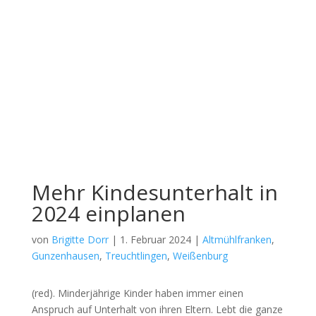
Mehr Kindesunterhalt in
2024 einplanen
von
Brigitte Dorr
|
1. Februar 2024
|
Altmühlfranken
,
Gunzenhausen
,
Treuchtlingen
,
Weißenburg
(red). Min­der­jäh­ri­ge Kin­der haben immer einen
Anspruch auf Unter­halt von ihren Eltern. Lebt die gan­ze