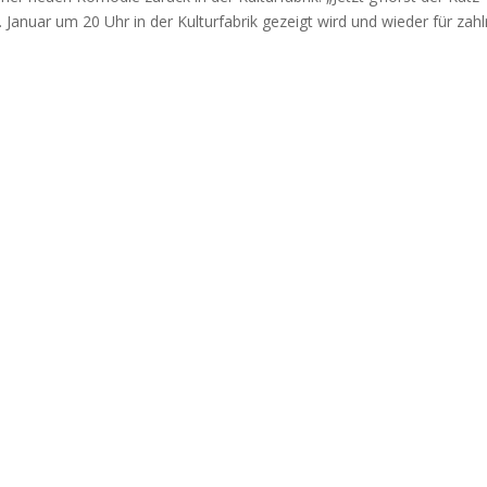
Janu­ar um 20 Uhr in der Kul­tur­fa­brik gezeigt wird und wie­der für zahl­