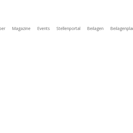
per
Magazine
Events
Stellenportal
Beilagen
Beilagenpla