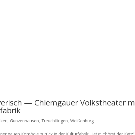
ayerisch — Chiemgauer Volkstheater m
fabrik
nken
,
Gunzenhausen
,
Treuchtlingen
,
Weißenburg
iner neu­en Komö­die zurück in der Kul­tur­fa­brik: „Jetzt g’hörst der Katz“