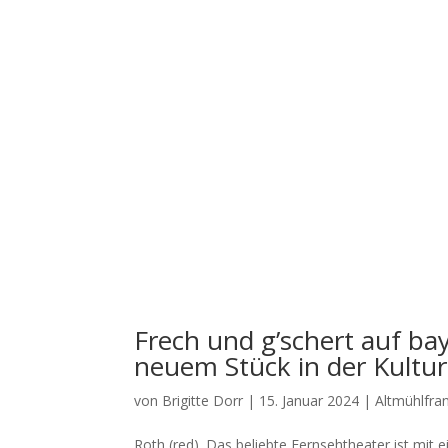
Frech und g’schert auf b
neuem Stück in der Kultur
von
Brigitte Dorr
|
15. Januar 2024
|
Altmühlfra
Roth (red). Das belieb­te Fern­seh­thea­ter ist mit e