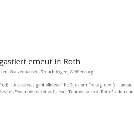
astiert erneut in Roth
nken
,
Gunzenhausen
,
Treuchtlingen
,
Weißenburg
d). „A bissl was geht aller­weil“ heißt es am Frei­tag, den 31. Janu­ar
ks­thea­ter-Ensem­ble macht auf sei­ner Tour­nee auch in Roth Sta­ti­on und