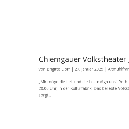
Chiemgauer Volkstheater g
von
Brigitte Dorr
|
27. Januar 2025
|
Altmühlfra
„Mir mögn die Leit und die Leit mögn uns“ Roth (re
20.00 Uhr, in der Kul­tur­fa­brik. Das belieb­te Vol
sorgt...