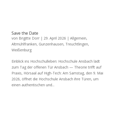
Save the Date
von
Brigitte Dorr
|
29. April 2026
|
Allgemein
,
Altmühlfranken
,
Gunzenhausen
,
Treuchtlingen
,
Weißenburg
Ein­blick ins Hoch­schul­le­ben: Hoch­schu­le Ans­bach lädt
zum Tag der offe­nen Tür Ans­bach — Theo­rie trifft auf
Pra­xis, Hör­saal auf High-Tech: Am Sams­tag, den 9. Mai
2026, öff­net die Hoch­schu­le Ans­bach ihre Türen, um
einen authen­ti­schen und...