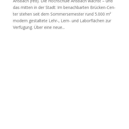
Ans­bach (red). Die Hoch­schu­le Ans­bach wächst – und
das mit­ten in der Stadt: Im benach­bar­ten Brü­cken-Cen­
ter ste­hen seit dem Som­mer­se­mes­ter rund 5.000 m²
modern gestal­te­te Lehr‑, Lern- und Labor­flä­chen zur
Ver­fü­gung. Über eine neue...