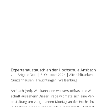
Expertenaustausch an der Hochschule Ansbach
von
Brigitte Dorr
|
3. Oktober 2024
|
Altmühlfranken
,
Gunzenhausen
,
Treuchtlingen
,
Weißenburg
Ans­bach (red). Wie kann eine was­ser­stoff­ba­sier­te Wirt­
schaft aus­se­hen? Die­ser Fra­ge wid­me­te sich eine Ver­
an­stal­tung am ver­gan­ge­nen Mon­tag an der Hoch­schu­