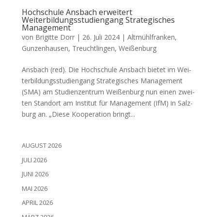
Hochschule Ansbach erweitert
Weiterbildungsstudiengang Strategisches
Management
von
Brigitte Dorr
|
26. Juli 2024
|
Altmühlfranken
,
Gunzenhausen
,
Treuchtlingen
,
Weißenburg
Ans­bach (red). Die Hoch­schu­le Ans­bach bie­tet im Wei­
ter­bil­dungs­stu­di­en­gang Stra­te­gi­sches Manage­ment
(SMA) am Stu­di­en­zen­trum Wei­ßen­burg nun einen zwei­
ten Stand­ort am Insti­tut für Manage­ment (IfM) in Salz­
burg an. „Die­se Koope­ra­ti­on bringt...
AUGUST 2026
JULI 2026
JUNI 2026
MAI 2026
APRIL 2026
MÄRZ 2026