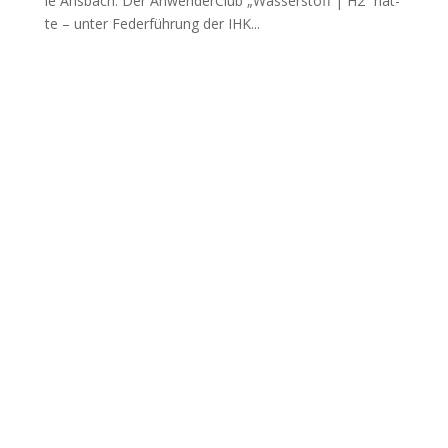
le Ans­bach. Der Anwen­der­Club „Was­ser­stoff | H2“ hat­
te – unter Feder­füh­rung der IHK...