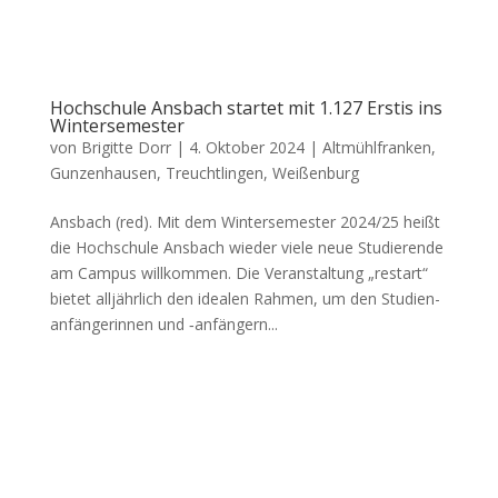
Hochschule Ansbach startet mit 1.127 Erstis ins
Wintersemester
von
Brigitte Dorr
|
4. Oktober 2024
|
Altmühlfranken
,
Gunzenhausen
,
Treuchtlingen
,
Weißenburg
Ans­bach (red). Mit dem Win­ter­se­mes­ter 2024/25 heißt
die Hoch­schu­le Ans­bach wie­der vie­le neue Stu­die­ren­de
am Cam­pus will­kom­men. Die Ver­an­stal­tung „restart“
bie­tet all­jähr­lich den idea­len Rah­men, um den Stu­di­en­
an­fän­ge­rin­nen und ‑anfän­gern...