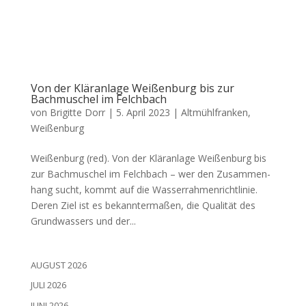
Von der Kläranlage Weißenburg bis zur
Bachmuschel im Felchbach
von
Brigitte Dorr
|
5. April 2023
|
Altmühlfranken
,
Weißenburg
Wei­ßen­burg (red). Von der Klär­an­la­ge Wei­ßen­burg bis
zur Bach­mu­schel im Felch­bach – wer den Zusam­men­
hang sucht, kommt auf die Was­ser­rah­men­richt­li­nie.
Deren Ziel ist es bekann­ter­ma­ßen, die Qua­li­tät des
Grund­was­sers und der...
AUGUST 2026
JULI 2026
JUNI 2026