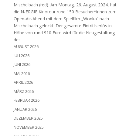
Mischel­bach (red). Am Mon­tag, 26. August 2024, hat
die N‑ERGIE Kino­tour rund 150 Besucher*innen zum
Open-Air-Abend mit dem Spiel­film „Won­ka“ nach
Mischel­bach gelockt. Der gesam­te Ein­tritts­er­lös in
Höhe von rund 910 Euro wird für die Neu­ge­stal­tung
des...
AUGUST 2026
JULI 2026
JUNI 2026
MAI 2026
APRIL 2026
MÄRZ 2026
FEBRUAR 2026
JANUAR 2026
DEZEMBER 2025
NOVEMBER 2025