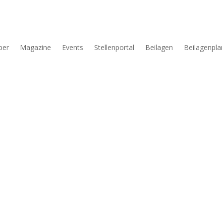
per
Magazine
Events
Stellenportal
Beilagen
Beilagenpla