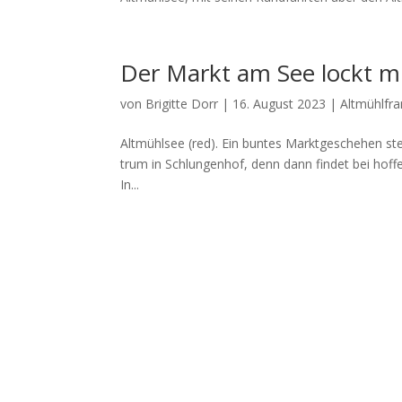
Der Markt am See lockt mi
von
Brigitte Dorr
|
16. August 2023
|
Altmühlfr
Alt­mühl­see (red). Ein bun­tes Markt­ge­sche­hen
trum in Schlun­gen­hof, denn dann fin­det bei hof­
In...