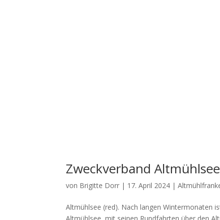
Zweckverband Altmühlsee 
von
Brigitte Dorr
|
17. April 2024
|
Altmühlfrank
Alt­mühl­see (red). Nach lan­gen Win­ter­mo­na­ten is
Alt­mühl­see, mit sei­nen Rund­fahr­ten über den Alt­