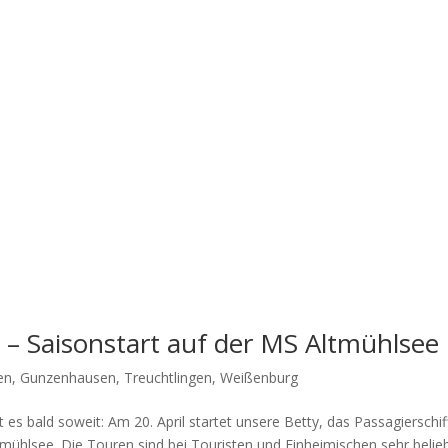
– Saisonstart auf der MS Altmühlsee
en
,
Gunzenhausen
,
Treuchtlingen
,
Weißenburg
t es bald soweit: Am 20. April star­tet unse­re Bet­ty, das Pas­sa­gier­schi
mühl­see. Die Tou­ren sind bei Tou­ris­ten und Ein­hei­mi­schen sehr beliebt