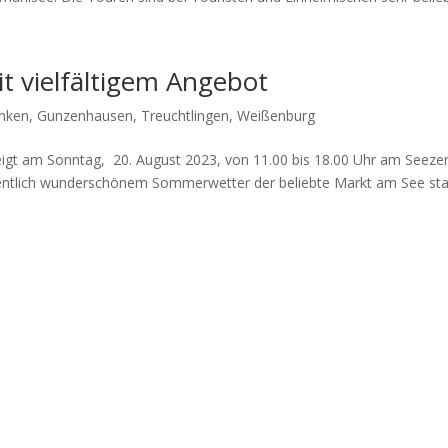
t vielfältigem Angebot
anken
,
Gunzenhausen
,
Treuchtlingen
,
Weißenburg
 steigt am Sonn­tag, 20. August 2023, von 11.00 bis 18.00 Uhr am See­ze
fent­lich wun­der­schö­nem Som­mer­wet­ter der belieb­te Markt am See sta