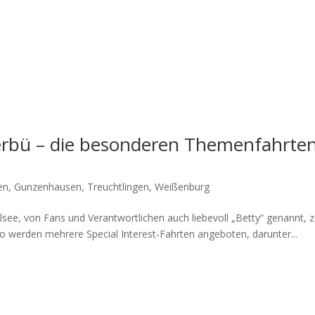
erbü – die besonderen Themenfahrte
en
,
Gunzenhausen
,
Treuchtlingen
,
Weißenburg
­see, von Fans und Ver­ant­wort­li­chen auch lie­be­voll „Bet­ty“ genannt, z
So wer­den meh­re­re Spe­cial Inte­rest-Fahr­ten ange­bo­ten, dar­un­ter...