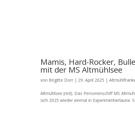
Mamis, Hard-Rocker, Bull
mit der MS Altmühlsee
von
Brigitte Dorr
|
29. April 2025
|
Altmühlfrank
Alt­mühl­see (red). Das Per­so­nen­schiff MS Alt­mühl
sich 2025 wie­der ein­mal in Expe­ri­men­tier­lau­ne. 