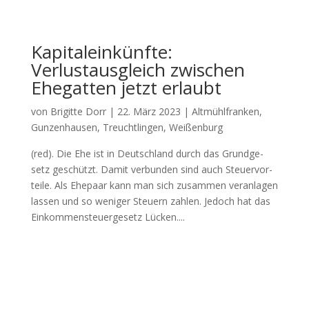
Kapitaleinkünfte:
Verlustausgleich zwischen
Ehegatten jetzt erlaubt
von
Brigitte Dorr
|
22. März 2023
|
Altmühlfranken
,
Gunzenhausen
,
Treuchtlingen
,
Weißenburg
(red). Die Ehe ist in Deutsch­land durch das Grund­ge­
setz geschützt. Damit ver­bun­den sind auch Steu­er­vor­
tei­le. Als Ehe­paar kann man sich zusam­men ver­an­la­gen
las­sen und so weni­ger Steu­ern zah­len. Jedoch hat das
Ein­kom­men­steu­er­ge­setz Lücken....