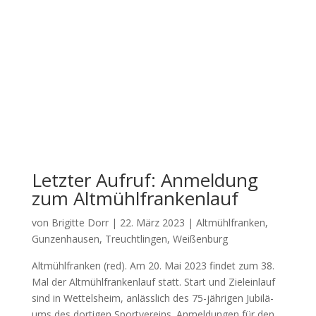
Letzter Aufruf: Anmeldung
zum Altmühlfrankenlauf
von
Brigitte Dorr
|
22. März 2023
|
Altmühlfranken
,
Gunzenhausen
,
Treuchtlingen
,
Weißenburg
Alt­mühl­fran­ken (red). Am 20. Mai 2023 fin­det zum 38.
Mal der Alt­mühl­fran­ken­lauf statt. Start und Ziel­ein­lauf
sind in Wet­tels­heim, anläss­lich des 75-jäh­ri­gen Jubi­lä­
ums des dor­ti­gen Sport­ver­eins. Anmel­dun­gen für den