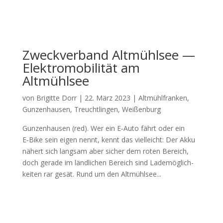
Zweckverband Altmühlsee —
Elektromobilität am
Altmühlsee
von
Brigitte Dorr
|
22. März 2023
|
Altmühlfranken
,
Gunzenhausen
,
Treuchtlingen
,
Weißenburg
Gun­zen­hau­sen (red). Wer ein E‑Auto fährt oder ein
E‑Bike sein eigen nennt, kennt das viel­leicht: Der Akku
nähert sich lang­sam aber sicher dem roten Bereich,
doch gera­de im länd­li­chen Bereich sind Lade­mög­lich­
kei­ten rar gesät. Rund um den Alt­mühl­see...