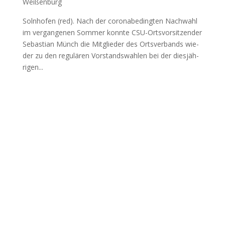
Weißenburg
Soln­ho­fen (red). Nach der coro­nabe­ding­ten Nach­wahl
im ver­gan­ge­nen Som­mer konn­te CSU-Orts­vor­sit­zen­der
Sebas­ti­an Münch die Mit­glie­der des Orts­ver­bands wie­
der zu den regu­lä­ren Vor­stands­wah­len bei der dies­jäh­
ri­gen...