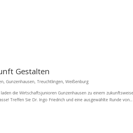
unft Gestalten
en
,
Gunzenhausen
,
Treuchtlingen
,
Weißenburg
laden die Wirt­schafts­ju­nio­ren Gun­zen­hau­sen zu einem zukunfts­wei­s
as­se! Tref­fen Sie Dr. Ingo Fried­rich und eine aus­ge­wähl­te Run­de von...