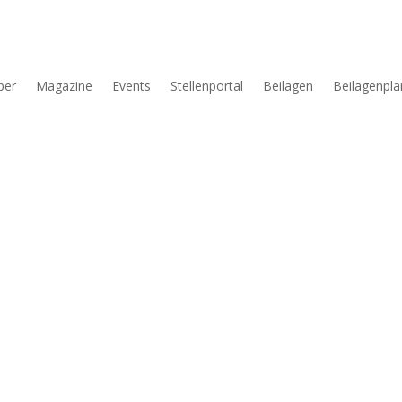
per
Magazine
Events
Stellenportal
Beilagen
Beilagenpla