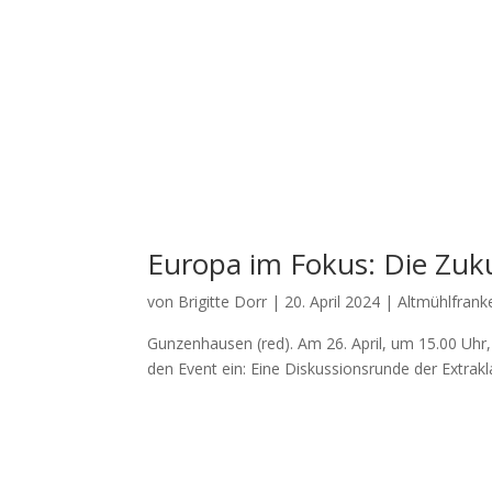
Europa im Fokus: Die Zuk
von
Brigitte Dorr
|
20. April 2024
|
Altmühlfrank
Gun­zen­hau­sen (red). Am 26. April, um 15.00 Uhr, 
den Event ein: Eine Dis­kus­si­ons­run­de der Extra­kl