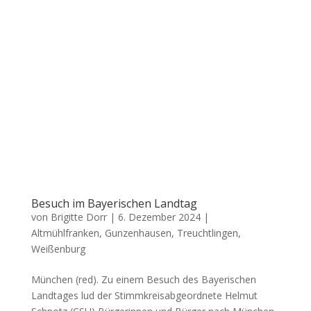
Besuch im Bayerischen Landtag
von
Brigitte Dorr
|
6. Dezember 2024
|
Altmühlfranken
,
Gunzenhausen
,
Treuchtlingen
,
Weißenburg
Mün­chen (red). Zu einem Besuch des Baye­ri­schen
Land­ta­ges lud der Stimm­kreis­ab­ge­ord­ne­te Hel­mut