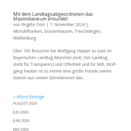
Mit dem Landtagsabgeordneten das
Maximilianeum erkundet
von
Brigitte Dorr
|
7. November 2024
|
Altmühlfranken
,
Gunzenhausen
,
Treuchtlingen
,
Weißenburg
Über 100 Besu­cher bei Wolf­gang Hau­ber zu Gast im
Baye­ri­schen Land­tag Mün­chen (red). Der Land­tag
steht für Trans­pa­renz und Offen­heit und für MdL Wolf­
gang Hau­ber ist es immer eine gro­ße Freu­de sei­nen
Gäs­ten aus sei­nen Stimm­krei­sen das...
« Ältere Einträge
AUGUST 2026
JULI 2026
JUNI 2026
MAI 2026