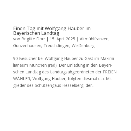
Einen Tag mit Wolfgang Hauber im
Bayerischen Landtag
von
Brigitte Dorr
|
15. April 2025
|
Altmühlfranken
,
Gunzenhausen
,
Treuchtlingen
,
Weißenburg
90 Besu­cher bei Wolf­gang Hau­ber zu Gast im Maxi­mi­
lia­ne­um Mün­chen (red). Der Ein­la­dung in den Baye­ri­
schen Land­tag des Land­tags­ab­ge­ord­ne­ten der FREIEN
WÄHLER, Wolf­gang Hau­ber, folg­ten dies­mal u.a. Mit­
glie­der des Schüt­zen­gaus Hes­sel­berg, der...