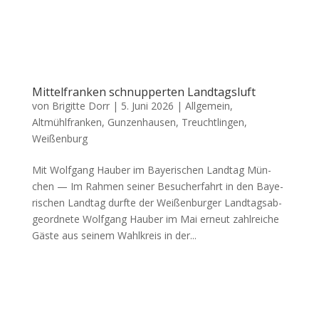
Mittelfranken schnupperten Landtagsluft
von
Brigitte Dorr
|
5. Juni 2026
|
Allgemein
,
Altmühlfranken
,
Gunzenhausen
,
Treuchtlingen
,
Weißenburg
Mit Wolf­gang Hau­ber im Baye­ri­schen Land­tag Mün­
chen — Im Rah­men sei­ner Besu­cher­fahrt in den Baye­
ri­schen Land­tag durf­te der Wei­ßen­bur­ger Land­tags­ab­
ge­ord­ne­te Wolf­gang Hau­ber im Mai erneut zahl­rei­che
Gäs­te aus sei­nem Wahl­kreis in der...