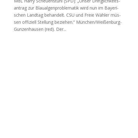
MdL Har­ry Scheu­en­stuhl (SPD): „Unser Dring­lich­keits­
an­trag zur Blau­al­gen­pro­ble­ma­tik wird nun im Baye­ri­
schen Land­tag behan­delt. CSU und Freie Wäh­ler müs­
sen offi­zi­ell Stel­lung bezie­hen.“ Mün­chen/­Wei­ßen­burg-
Gun­zen­hau­sen (red). Der...