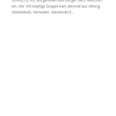
Schnotz (CSU) Bür­ge­rin­nen und Bür­ger nach Mün­chen
ein. Die 100-köp­fi­ge Grup­pe kam dies­mal aus Arberg,
Din­kels­bühl, Her­rie­den, Mer­ken­dorf,...