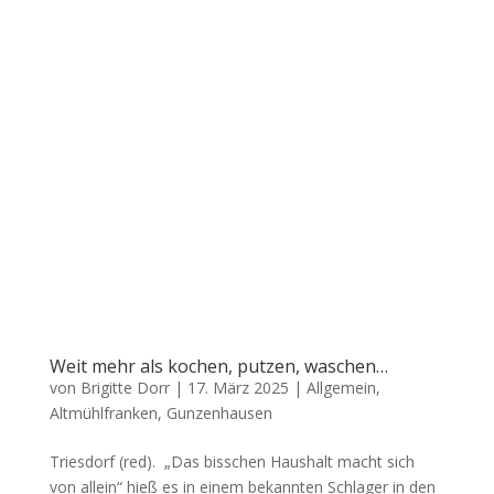
Weit mehr als kochen, putzen, waschen…
von
Brigitte Dorr
|
17. März 2025
|
Allgemein
,
Altmühlfranken
,
Gunzenhausen
Tri­es­dorf (red). „Das biss­chen Haus­halt macht sich
von allein“ hieß es in einem bekann­ten Schla­ger in den