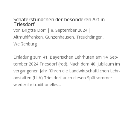
Schäferstündchen der besonderen Art in
Triesdorf
von
Brigitte Dorr
|
8. September 2024
|
Altmühlfranken
,
Gunzenhausen
,
Treuchtlingen
,
Weißenburg
Ein­la­dung zum 41. Baye­ri­schen Lehr­hü­ten am 14. Sep­
tem­ber 2024 Tri­es­dorf (red). Nach dem 40. Jubi­lä­um im
ver­gan­ge­nen Jahr füh­ren die Land­wirt­schaft­li­chen Lehr­
an­stal­ten (LLA) Tri­es­dorf auch die­sen Spät­som­mer
wie­der ihr tra­di­tio­nel­les...