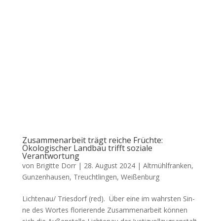
Zusammenarbeit trägt reiche Früchte:
Ökologischer Landbau trifft soziale
Verantwortung
von
Brigitte Dorr
|
28. August 2024
|
Altmühlfranken
,
Gunzenhausen
,
Treuchtlingen
,
Weißenburg
Lichtenau/ Tri­es­dorf (red). Über eine im wahrs­ten Sin­
ne des Wor­tes flo­rie­ren­de Zusam­men­ar­beit kön­nen