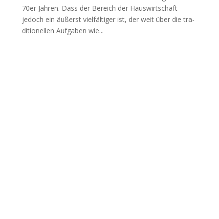
70er Jah­ren. Dass der Bereich der Haus­wirt­schaft
jedoch ein äußerst viel­fäl­ti­ger ist, der weit über die tra­
di­tio­nel­len Auf­ga­ben wie...