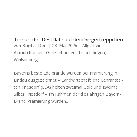
Triesdorfer Destillate auf dem Siegertreppchen
von
Brigitte Dorr
|
28. Mai 2026
|
Allgemein
,
Altmühlfranken
,
Gunzenhausen
,
Treuchtlingen
,
Weißenburg
Bay­erns bes­te Edel­brän­de wur­den bei Prä­mie­rung in
Lin­dau aus­ge­zeich­net – Land­wirt­schaft­li­che Lehr­an­stal­
ten Tri­es­dorf (LLA) hol­ten zwei­mal Gold und zwei­mal
Sil­ber Tri­es­dorf – Im Rah­men der dies­jäh­ri­gen Bay­ern-
Brand-Prä­mie­rung wur­den...